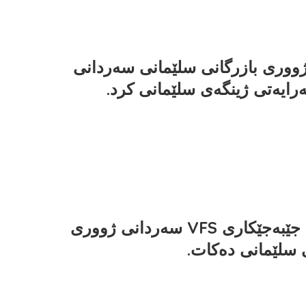
ووری بازرگانی سلێمانی سەردانی
رایەتی ژینگەی سلێمانی کرد.
نوێنەری جێبەجێکاری VFS سەردانی ژووری
ی سلێمانی دەکات.