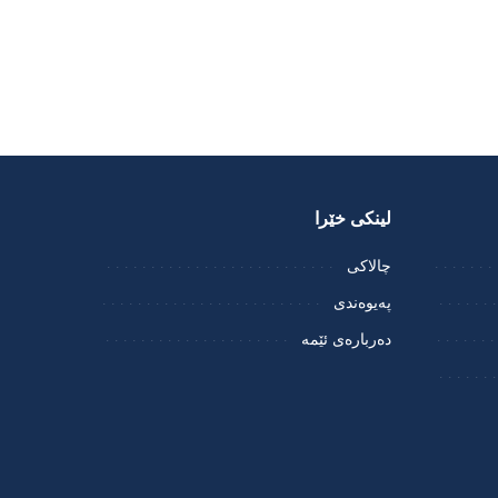
لینکی خێرا
چالاکی
پەیوەندی
دەربارەی ئێمە