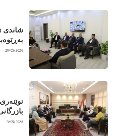
شاندی ژ
بەڕێوەبە
20/05/2026
بازرگان
13/05/2026