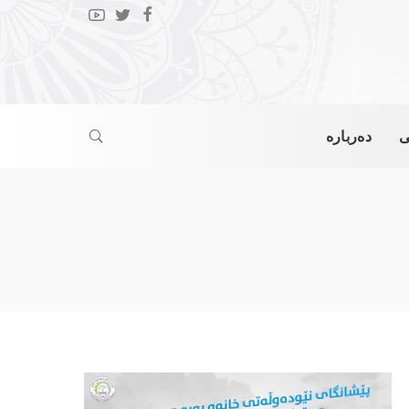
ی
دەربارە