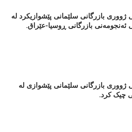
ژووری بازرگانی سلێمانی پێشوازیکرد لە
ئەنجومەنی بازرگانی ڕوسیا-عێراق.
ژووری بازرگانی سلێمانی پێشوازی لە
 چیک کرد.