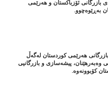
ی بازرگانی ئۆزباکستان و هەرێمی
ن بەڕێوەچوو.
ازرگانی هەرێمی کوردستان لەگەڵ
ی وەبەرهێنان، پیشەسازی و بازرگانیی
ان کۆبوونەوە.