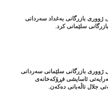
ژووری بازرگانی بەغداد سەردانی
ازرگانی سلێمانی کرد.
 ژووری بازرگانی سلێمانی سەردانی
ەرایەتی ئاسایشی فڕۆکەخانەی
تی جلال تاڵەبانی دەکەن.