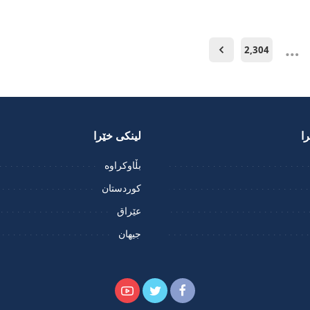
…
2,304
ا
لینکی خێرا
بڵاوکراوە
کوردستان
عێراق
جیهان