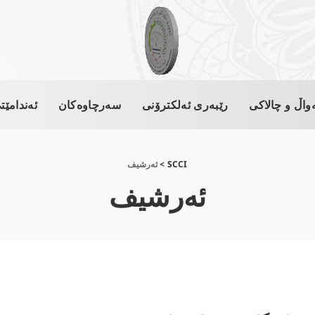
واڵ و چالاکی
رێبەری ئەلکترۆنی
سەرچاوەکان
ئەندامێت
SCCI
>
ئەرشیف
ئەرشیف