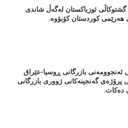
گشتوکاڵی ئوزباکستان لەگەڵ شاندی
ی هەرێمی کوردستان کۆبۆوە.
ئەنجوومەنی بازرگانی ڕوسیا-عێراق
 پرۆژەی گەنجینەکانی ژووری بازرگانی
 دەکات.