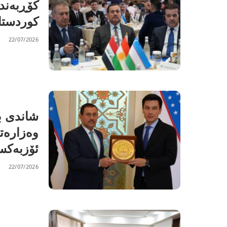
کۆڕبەند
کوردستا
22/07/2026
شاندی ب
وەزارەت
ئۆزبەکست
22/07/2026