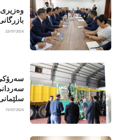
وەزیری 
بازرگان
22/07/2026
سەرۆکی 
سەردانی
سلێمانی
15/07/2026