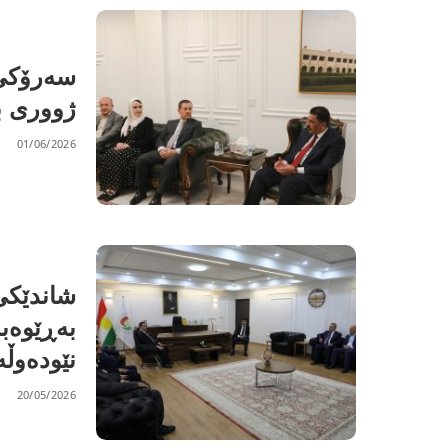
سەرۆکی 
ژووری ب
01/06/2026
شاندێکی
بەڕێوەب
نێودەوڵە
20/05/2026