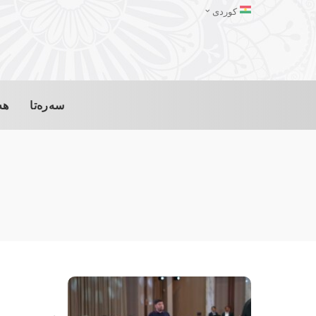
کوردی
سەرەتا
هە