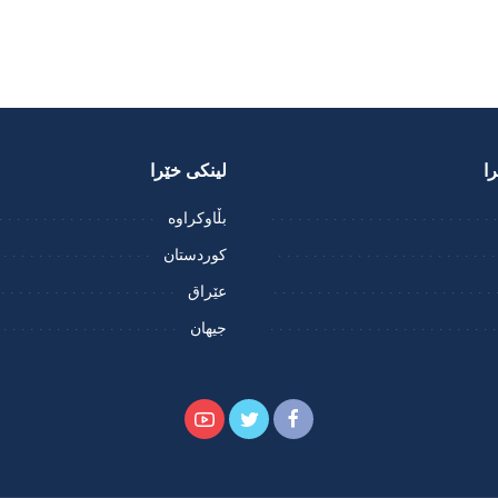
ا
لینکی خێرا
بڵاوکراوە
کوردستان
عێراق
جیهان