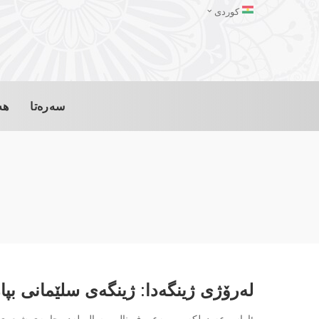
کوردی
سەرەتا
هە
لەرۆژی ژینگەدا: ژینگەی سلێمانی بپا
ئاراس عەبدولکەریم مەعروف نالی‌و سالم لەدو چامەی شیعری نا