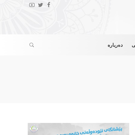
ی
دەربارە