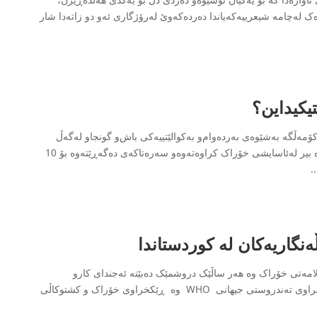
ک لەچامە شیعرییەکەیاندا دەردەکەوێ لەرۆژگاری ئەو دو زاتەدا شار
یکیداین؟
ۆمەڵگە بەشێوەی بەردەوام‌و بەکوالێتییەکی باش‌و گونجاو لەگەڵ
خواست‌و ئارەزویان. بەڵگەی زۆرمان هەیە هەر لەدێرزەمانەوە بیر لەئاسایشی خۆراک کراوەتەوەو سەرەتاکەی دەگەڕێتەوە بۆ 10
..
نگاریەکان لە کوردستاندا
 جیھانی سەلامەتی خۆراک وە ھەر ساڵێک دروشمێک دەبێتە ئەجندای کارو
کارنامەکانی ڕیًکخراوەکانی ھەڵدەستن بەم یادە بەتایبەت ڕێکخراوی تەندروستی جیھانی WHO وە ڕێکخراوی خۆراک و کشتوکاڵی