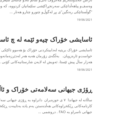
وەسف‌و پیاهەڵدانێکی سەرنجڕاکێشی سلێمانیان کردووە‌، کە وە
“گوڵستانێکی رەنگین”ی پڕ لەگوڵ‌و چنورو چنارو هەنار
...
19/06/2021
ئاسایشی خۆراک چیەو ئێمە لە چ ئاست
ئاسایشی خۆراک بریتیە لەدابینکردنی خۆراک بۆ هەموو تاکێکی ک
هەزار ساڵ پیش ئێستا، ئەویش لە لایەن شارستانیەکانی کۆنی
.
18/06/2021
ڕۆژی جیھانی سەلامەتی خۆراک و ئاڵە
ساڵانە لە جیھاندا ٧ ی حوزەیران دانراوە بە ڕۆژی
جیھانی ناسراو بە FAO . دروشمی
...