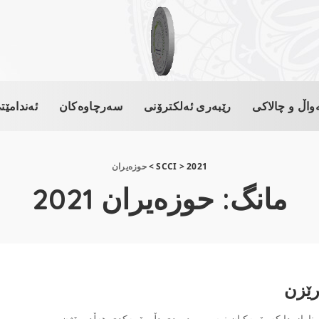
واڵ و چالاکی
رێبەری ئەلکترۆنی
سەرچاوەکان
ئەندامێت
2021
>
SCCI
>
حوزه‌یران
مانگ:
حوزه‌یران 2021
رێزن
وازەدا کە بۆ یەکیان نوسیوەو دەردی دڵ بۆ یەکدی هەڵدەڕێژن،