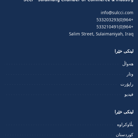
info@sulcci.com
+964(0)533203293
+964(0)533210491
Salim Street, Sulaimaniyah, Iraq
لینکی خێرا
هەواڵ
وتار
راپۆرت
فيديو
لینکی خێرا
بڵاوکراوە
کوردستان