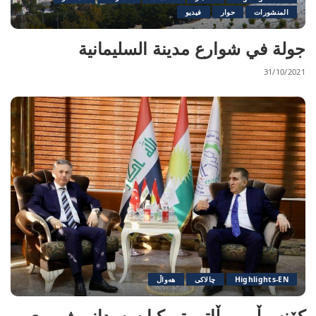
المنشورات
حوار
فيديو
جولة في شوارع مدينة السليمانية
31/10/2021
Highlights-EN
چالاکی
هەواڵ
کۆنسوڵی ووڵاتی تورکیا سەردانی ژووری