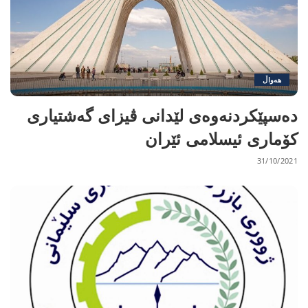
هەواڵ
دەسپێکردنەوەی لێدانی ڤیزای گەشتیاری
کۆماری ئیسلامی ئێران
31/10/2021