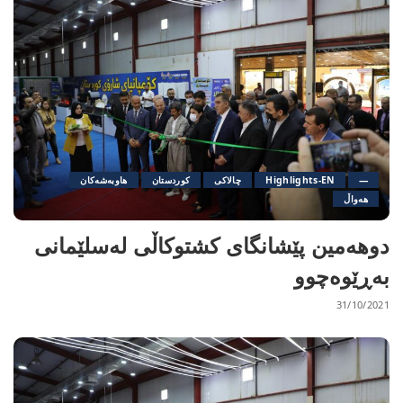
—
Highlights-EN
چالاکی
کوردستان
هاوبەشەکان
هەواڵ
دوهەمین پێشانگای کشتوکاڵی لەسلێمانی
بەڕێوەچوو
31/10/2021