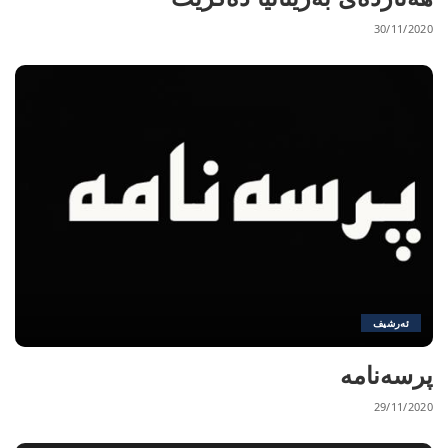
30/11/2020
ئەرشیف
پرسەنامە
29/11/2020