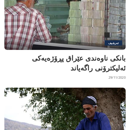
ئەرشیف
بانكی ناوەندی عێراق پڕۆژەیەكی
ئەلیكترۆنی راگەیاند
29/11/2020