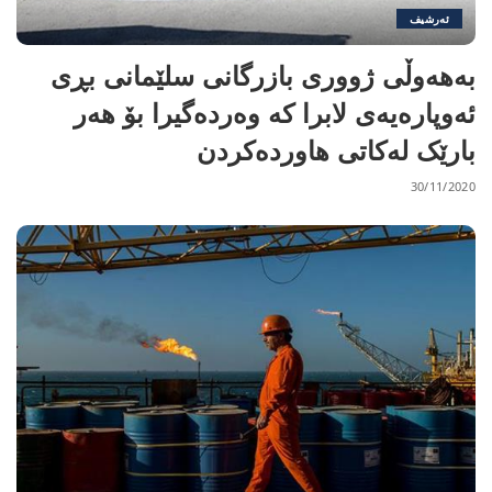
ئەرشیف
بەهەوڵی ژووری بازرگانی سلێمانی بڕی
ئەوپارەیەی لابرا کە وەردەگیرا بۆ هەر
بارێک لەکاتی هاوردەکردن
30/11/2020