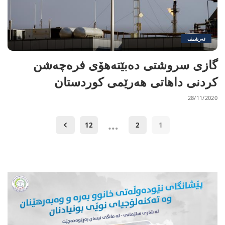
ئەرشیف
گازى سروشتى ده‌بێته‌هۆی فره‌چه‌شن
كردنی داهاتی هه‌رێمی كوردستان
28/11/2020
…
12
2
1