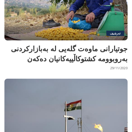
ئەرشیف
جوتیارانی ماوەت گلەیی لە بەبازارکردنی
بەروبوومە کشتوکاڵییەکانیان دەکەن
29/11/2020