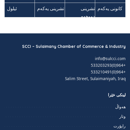
کانونی یەکەم
کانونی یەکەم
تشرینی
تشرینی
تشرینی یەکەم
تشرینی یەکەم
ئیلول
ئیلول
ک
ک
ک
ک
ک
ک
ک
ک
ک
ک
ک
ک
ک
دووهەم
دووهەم
SCCI – Sulaimany Chamber of Commerce & Industry
info@sulcci.com
+964(0)533203293
+964(0)533210491
Salim Street, Sulaimaniyah, Iraq
لینکی خێرا
هەواڵ
وتار
راپۆرت