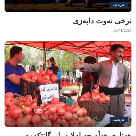
ئەرشیف
نرخی نەوت دابەزی
30/11/2020
ئەرشیف
ھەناری ھەڵەبجە لەلایە بازرگانێکەوە