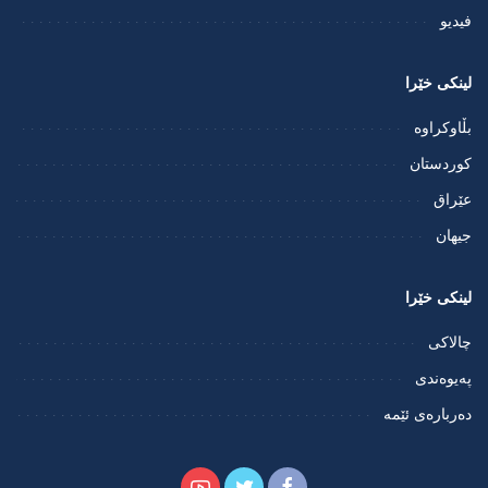
فيديو
لینکی خێرا
بڵاوکراوە
کوردستان
عێراق
جیهان
لینکی خێرا
چالاکی
پەیوەندی
دەربارەی ئێمە