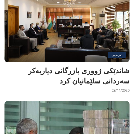
ئەرشیف
شاندێکی ژووری بازرگانی دیاربەکر
سەردانی سلێمانیان کرد
29/11/2020