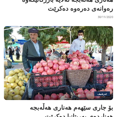
رەوانەی دەرەوە دەکرێت
30/11/2020
ئەرشیف
بۆ جاری سێهه‌م ھەناری ھەڵەبجە
ھەناردەی بەریتانیا دەکرێت