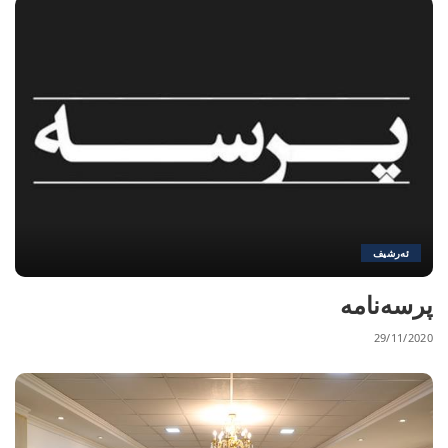
ئەرشیف
پرسەنامە
29/11/2020