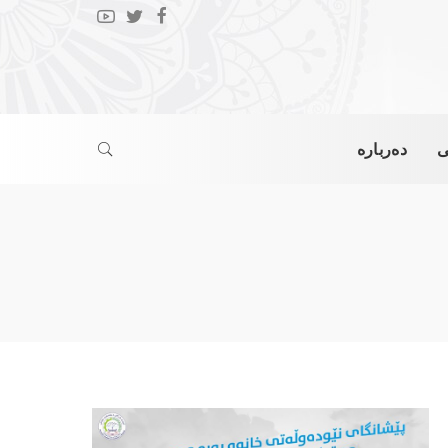
ی
دەربارە