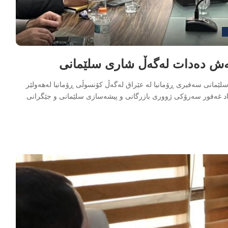
وبەش دەدات لەگەڵ شاری سلێمانی
لێمانی سەفیری ڕۆمانیا لە عێراق لەگەڵ کۆنسوڵی ڕۆمانیا لەهەولێر
ژووری بازرگانی و پیشەسازی سلێمانی دەکەن. ‏‎‏‎نەوزاد غەفور سەرۆکی ژووری بازرگانی و پیشەسازی سلێمانی و جێگرانی