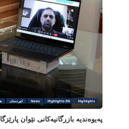
Highlights
Highlights-EN
News
کوردستان
ه
پەیوەندیە بازرگانیەکانی نێوان پارێز