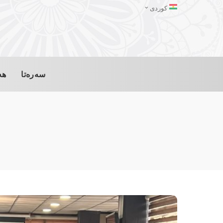
کوردی
سەرەتا
هە