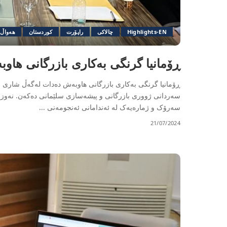
Highlights-EN
چالاکی
راپۆرت
کوردستان
هەواڵ
ڕۆمانیا گرنگی بەکاری بازرگانی ها
ڕۆمانیا گرنگی بەکاری بازرگانی هاوبەش دەدات لەگەڵ شاری س
سەردانی 
سەرۆک و ژمارەیەک لە ئەندامانی ئەنجومەنی
...
21/07/2024