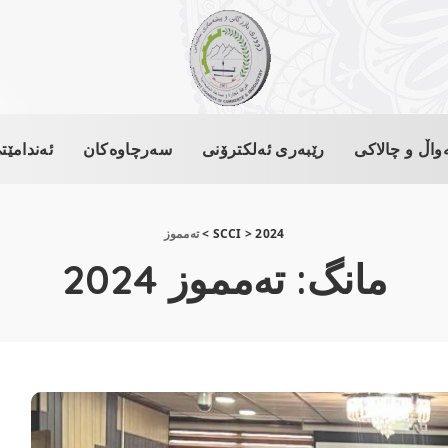
واڵ و چالاکی
رێبەری ئەلکترۆنی
سەرچاوەکان
ئەندامێت
2024
>
SCCI
>
ته‌مموز
مانگ:
ته‌مموز 2024