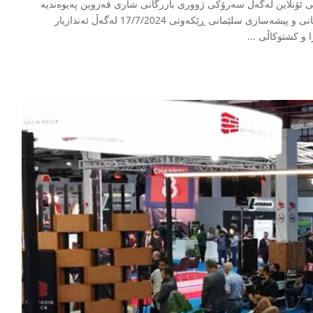
 ئۆنلاین لەگەڵ سەرۆکی ژووری بازرگانی شاری قەزوین پەیوەندیە
بازرگانیەکان تاوتوێکران. نەوزاد غەفور، سەرۆکی ژووری بازرگانی و پیشەسازی سلێمانی ڕێکەوتی 17/7/2024 لەگەڵ ئەندازیار
ا و کشتوکاڵی
...