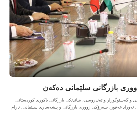
ووری بازرگانی سلێمانی دەکەن
اڵی و گەشتوگوزار و تەندروسی، شاندێکی بازرگانی باکوری کوردستانی
 نەوزاد غەفور، سەرۆکی ژووری بازرگانی و پیشەسازی سلێمانی، ئارام