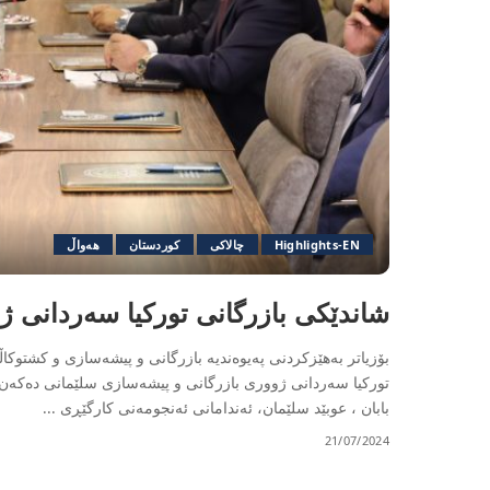
Highlights-EN
چالاکی
کوردستان
هەواڵ
شاندێکی بازرگانی تورکیا سەردانی ژ
بۆزیاتر بەهێزکردنی پەیوەندیە بازرگانی و پیشەسازی و کشتوک
تورکیا سەردانی ژووری بازرگانی و پیشەسازی سلێمانی دەکەن.
بابان ، عوبێد سلێمان، ئەندامانی ئەنجومەنی کارگێڕی
...
21/07/2024