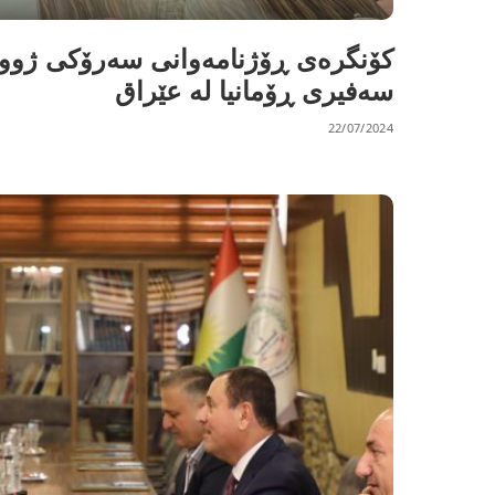
کۆنگرەی ڕۆژنامەوانی سەرۆکی ژوور
سەفیری ڕۆمانیا لە عێراق
22/07/2024