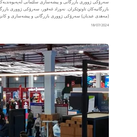
سەرۆکی ژووری بازرگانی و پیشەسازی سلێمانی لەپەیوەندیەکی
(مەهدی عبدیان) سەرۆکی ژووری بازرگانی و پیشەسازی و کانز
18/07/2024