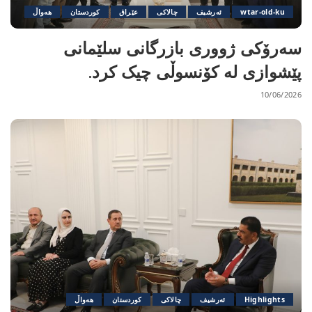
wtar-old-ku
ئەرشیف
چالاکی
عێراق
کوردستان
هەواڵ
سەرۆکی ژووری بازرگانی سلێمانی
پێشوازی لە کۆنسوڵی چیک کرد.
10/06/2026
Highlights
ئەرشیف
چالاکی
کوردستان
هەواڵ