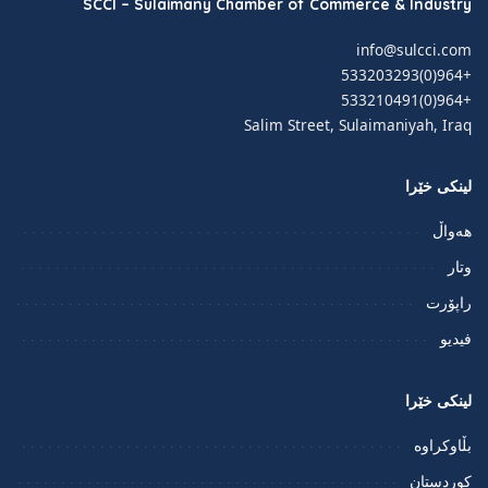
SCCI – Sulaimany Chamber of Commerce & Industry
info@sulcci.com
+964(0)533203293
+964(0)533210491
Salim Street, Sulaimaniyah, Iraq
لینکی خێرا
هەواڵ
وتار
راپۆرت
فيديو
لینکی خێرا
بڵاوکراوە
کوردستان