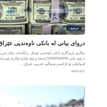
ئەرشیف
دروای بیانی له‌ بانكی ناوه‌ندیی عێراق
جێگری پارێزگاری بانکی ناوەندیی عێراق رایگه‌یاند، دوای بەرز
دراوی بیانی 55000000000 (په‌نجا و پێنج مل
لێدوانێکی بۆ ئاژانسی ھەواڵیی فەرمی عێراق
...
28/02/2021