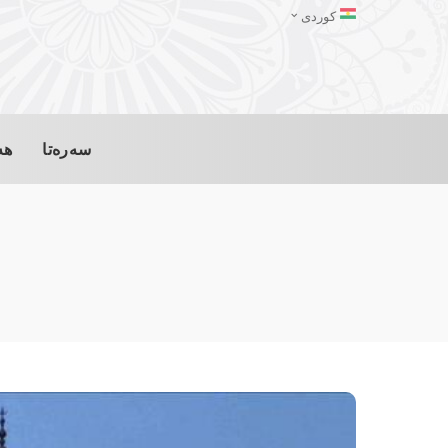
کوردی
سەرەتا
هە