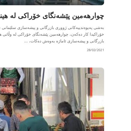
چوارھەمین پێشەنگای خۆراکی لە ھین
بەشی پەیوەندییەکانی ژووری بازرگانی و پیشەسازی سلێمانی سەر
خۆراکیدا کار دەکەن، چوارھەمین پێشەنگای خۆراکی لە وڵاتی ھ
بازرگانی و پیشەسازی ئاماژە بەوەش دەکات،
...
28/02/2021