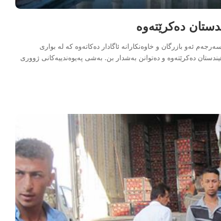
دستان دەکرێتەوە
جەم ئەو بازرگان و خاوەنکارانە ئاگادار دەکاتەوە کە لە بواری
یندستان دەکرێتەوە و دەتوانن بەشدار بن. بەشی پەیوەندییەکانی ژووری