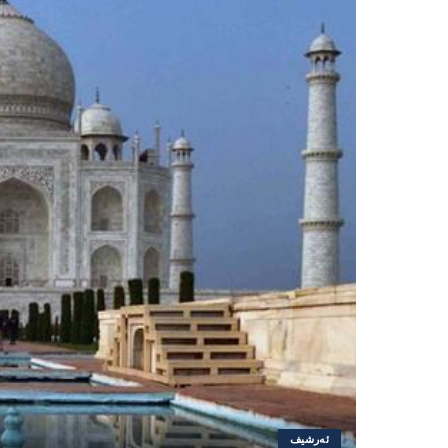
ئەرشیف