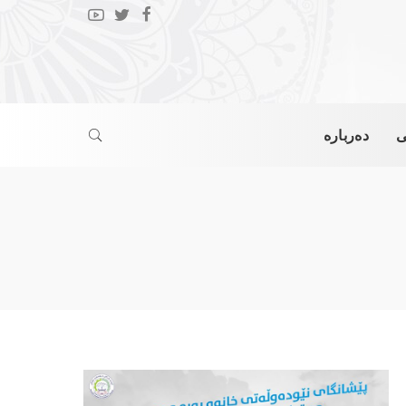
ی
دەربارە