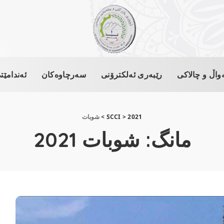
واڵ و چالاکی
رێبەری ئەلکترۆنی
سەرچاوەکان
ئەندامێت
2021
>
SCCI
>
شوبات
مانگ:
شوبات 2021