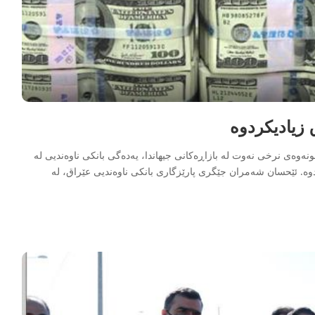
 زیادیكردوه‌
بونەوەی نرخی نەوت لە بازاڕەکانی جیھاندا، یەدەگی بانکی ناوەندیی لە
یار) دۆلاری تێپەڕاندوە. ئێحسان شەمران جێگری پارێزگاری بانکی ناوەندیی عێراق، لە