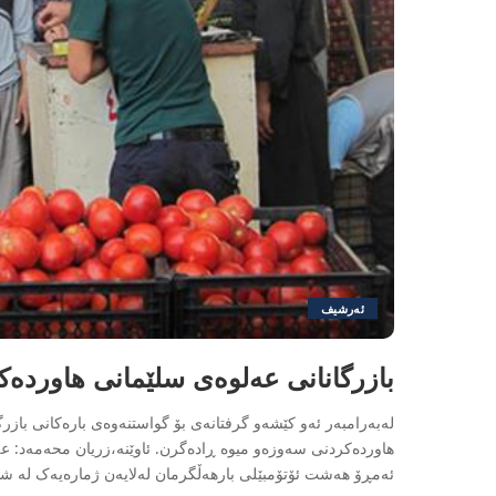
ئەرشیف
بازرگانانی عەلوەی سلێمانی هاوردە
لەبەرامبەر ئەو کێشەو گرفتانەی بۆ گواستنەوەی بارەکانی بازرگا
هاوردەکردنی سەوزەو میوە ڕادەگرن. ئاوێنە،زریان محەمەد: عە
ئەمڕۆ هەشت ئۆتۆمبێلی بارهەڵگرمان لەلایەن ژمارەیەک لە 