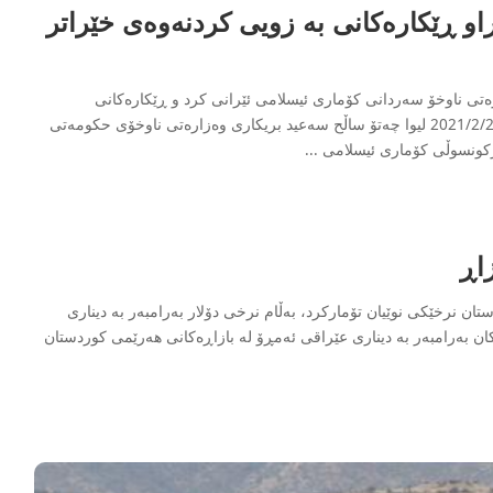
و ڕێکارەکانی بە زویی کردنەوەی خێراتر
ی ناوخۆ سەردانی كۆماری ئیسلامی ئێرانی كرد و ڕێكارەكانی
بەنێودەوڵەتیكردنی مەرزی سەیران بەنی دەستپێكرد. ئەمڕۆ 2021/2/28 لیوا چەتۆ ساڵح سەعید بریكاری وەزارەتی ناوخۆی حكومەتی
ونسوڵی كۆماری ئیسلامی
...
اڕ
ستان نرخێکی نوێیان تۆمارکرد، بەڵام نرخی دۆلار بەرامبەر بە دیناری
ەكان بەرامبەر بە دیناری عێراقی ئەمڕۆ لە بازاڕەكانی هەرێمی كوردستان