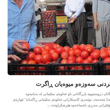
کردنی سەوزەو میوەیان ڕاگرت
نان دروستبووە بازرگانانی ناو عەلوەی سلێمانی لە بەیانیەوە
تا محەمەد، نوێنەری کاسبکارانی عەلوەی سلێمانی ڕاگەیاند” ئێوارەی
شۆفێرانی مەرزی باشماخەوە هێرشکراوەتە
...