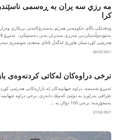
مه رزي سه يران به ڕەسمی ناسێندرا
کرا
وەفدێكی باڵای حكومەتی هەرێم بەسەرۆكایەتی بریكاری وەزارەت
هەرێمی كوردستان هاوڕێ لەگەڵ ئاغای مەهدی شوشتری سەرك
28/02/2021
نرخی دراوەكان لەكاتی كردنەوەی باز
ئه‌مڕۆ شه‌ممه‌، دراوە جیهانییەكان لە بازاڕەكانی هەرێمی كورد
عێراقی به‌راورد بە دوێنێ كه‌مێك دابه‌زی. نرخی دراوە جیهانیی
بەمجۆرەیە: نرخی 100 دۆلار بە
...
27/02/2021