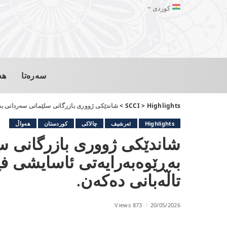
کوردی
سەرەتا
هە
Highlights
>
SCCI
>
شاندێکی ژووری بازرگانی سلێمانی سەردانی بەڕ
Highlights
ئەرشیف
چالاکی
کوردستان
هەواڵ
شاندێکی ژووری بازرگانی س
بەڕێوەبەرایەتی ئاسایشی ف
تاڵەبانی دەکەن.
873 Views
20/05/2026