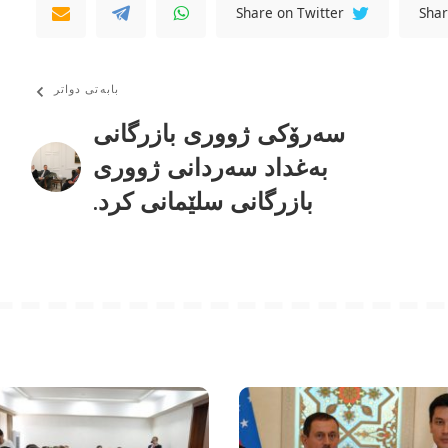
Share on Twitter
Shar
بابەتی دواتر
سەرۆکی ژووری بازرگانی
بەغداد سەردانی ژووری
بازرگانی سلێمانی کرد.