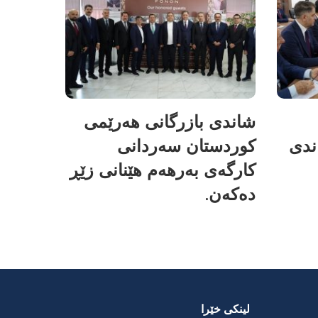
شاندی بازرگانی هەرێمی
ندی
کوردستان سەردانی
کارگەی بەرهەم هێنانی زێڕ
دەکەن.
لینکی خێرا