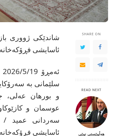
SHARE ON
شاندێکی ژووری باز
ئاسایشی فڕۆکەخانەی 
ئە
سلێمانی بە سەرۆکای
READ NEXT
و بورهان عەلی، ج
عوسمان و کازێوکاو
سەردانی عمید / ا
ئاسایشی فڕۆکەخانەی 
هه‌ڵوێستی‌ نوێی‌