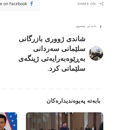
e on Facebook
SHARE ON
بابەتی پێشوو
شاندی ژووری بازرگانی
سلێمانی سەردانی
بەڕێوەبەرایەتی ژینگەی
سلێمانی کرد.
بابەتە پەیوەندیدارەکان