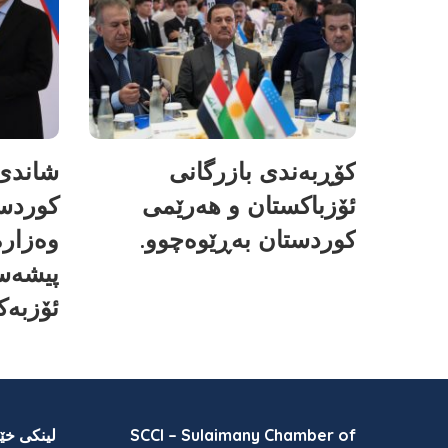
کۆڕبەندی بازرگانی
شاندی 
ئۆزباکستان و هەرێمی
کوردس
کوردستان بەڕێوەچوو.
وەزارە
پیشەسا
ئۆزبەک
SCCI – Sulaimany Chamber of
لینکی خێر