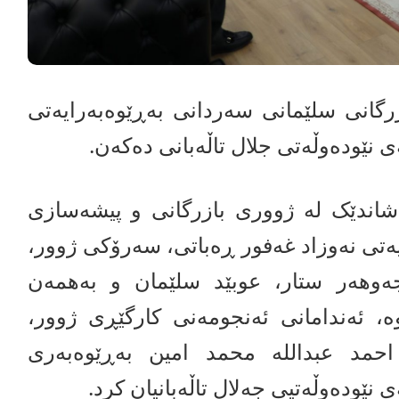
رگانی سلێمانی سەردانی بەڕێوەبەرایەتی
نێودەوڵەتی جلال تاڵەبانی دەکەن.
مڕۆ 2026/5/19 شاندێک لە ژووری بازرگانی و پیشەسازی
ەتی نەوزاد غەفور ڕەباتی، سەرۆکی ژوور،
ەوهەر ستار، عوبێد سلێمان و بەهمەن
ە، ئەندامانی ئەنجومەنی کارگێڕی ژوور،
حمد عبداللە محمد امین بەڕێوەبەری
نێودەوڵەتیی جەلال تاڵەبانیان کرد.