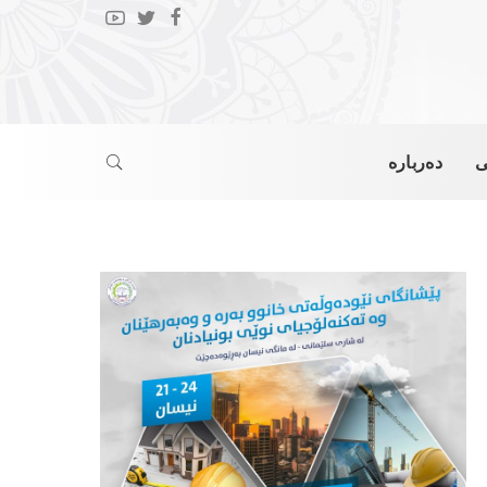
ی
دەربارە