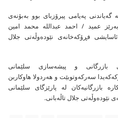
ە گەیاندنی پەیامی پیرۆزبای بوو بەبۆنەی
ەرێز عمید / احمد عبداللە محمد امین
ئاسایشی فڕۆکەخانەی نێودەوڵەتی جلال
 بازرگانی و پیشەسازی سلێمانی
کەکەیدا سەرکەوتوبێت و هەردولا هاوکاربن
ارە بازرگانیەکان لە پارێزگای سلێمانی
 نێودەوڵەتی جلال تاڵەبانی.