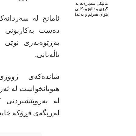
مالیكی سه‌باره‌ت به‌
گرژی‌ و ئالۆزییه‌كانی‌
نێوان هه‌رێم و به‌غدا
ئامانج لە سەردانەک
دەست بەکاربونی ب
بەڕێوەبەری نوێی 
تاڵەبانی.
شاندەکەی ژووری
هیویانخواست لە ئەر
لە بەروپێشبردنی ک
لەڕیگەی فڕۆکە خانەی