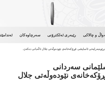
واڵ و چالاکی
رێبەری ئەلکترۆنی
سەرچاوەکان
ئەندامێت
ێوەبەرایەتی ئاسایشی فڕۆکەخانەی نێودەوڵەتی جلال تاڵەبانی دەکەن.
لێمانی سەردانی
ڕۆکەخانەی نێودەوڵەتی جلال