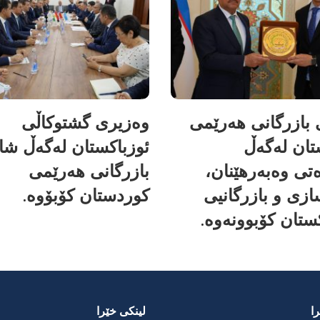
بازرگانی هەرێمی
وەزیری گشتوکاڵی
تان لەگەڵ
ئوزباکستان لەگەڵ شا
تی وەبەرهێنان،
بازرگانی هەرێمی
زی و بازرگانیی
کوردستان کۆبۆوە.
ستان کۆبوونەوە.
ا
لینکی خێرا