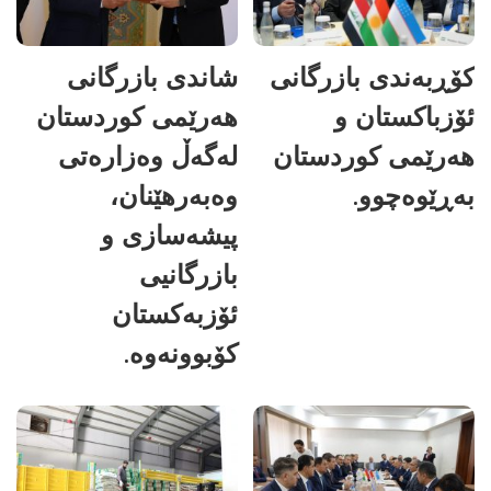
کۆڕبەندی بازرگانی
شاندی بازرگانی
ئۆزباکستان و
هەرێمی کوردستان
هەرێمی کوردستان
لەگەڵ وەزارەتی
بەڕێوەچوو.
وەبەرهێنان،
پیشەسازی و
بازرگانیی
ئۆزبەکستان
کۆبوونەوە.