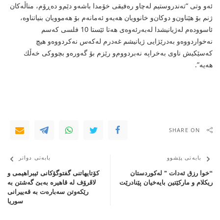
ئەو وتی “تەندروستیم لەچاو رەفیقی خۆمدا باشەو دێم‌و دەڕۆم، مناڵەكان
ژنم بۆ هێناون‌و دوكان‌و خانوویان هەیەو ئەمانەم بۆ هەموویان بنیاتناوە،
ئاسوودەم لەژیانیشدا لەبەرئەوەی هەتا ئێستا 10 فلسی كەسم
نەخواردووەو بەدرێژایی ژیانیشم غەدرم لەكەس نەكردووەو هیچ
كەسێكیش ناوی بەخراپە نەبردووم‌و رێزم بۆ گەورەو بچووكی خەڵك
هەیە”.
SHARE ON
بابەتی پێشوو
بابەتی دواتر
“خوا رزق ئەدات ” لەکوردستان
کۆتایهاتنى گفتوگۆکانى ئیبراهیمى و
ریکلام و مارکێتین بایەخیان پێنادرێت
لاڤرۆف لە قاهیرە بەبێ گەشتن بە
رێکەوتن سەبارەت بە قەییرانى
سوریا