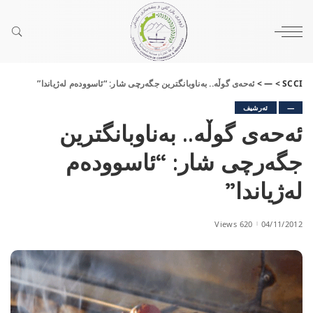
SCCI
>
—
>
ئەحەی گوڵە.. بەناوبانگترین جگەرچی شار: “ئاسوودەم لەژیاندا”
—
ئەرشیف
ئەحەی گوڵە.. بەناوبانگترین
جگەرچی شار: “ئاسوودەم
لەژیاندا”
620 Views
04/11/2012