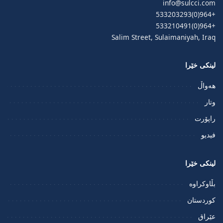
info@sulcci.com
+964(0)533203293
+964(0)533210491
Salim Street, Sulaimaniyah, Iraq
لینکی خێرا
هەواڵ
وتار
راپۆرت
فيديو
لینکی خێرا
بڵاوکراوە
کوردستان
عێراق