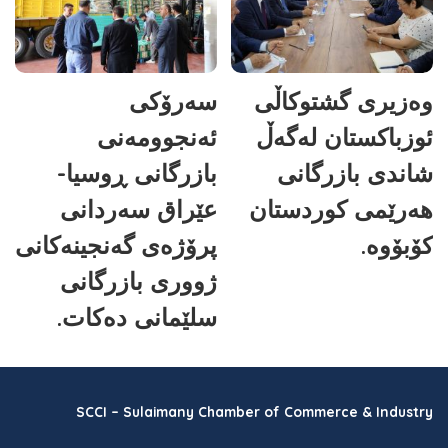
وەزیری گشتوکاڵی
سەرۆکی
ئوزباکستان لەگەڵ
ئەنجوومەنی
شاندی بازرگانی
بازرگانی ڕوسیا-
هەرێمی کوردستان
عێراق سەردانی
کۆبۆوە.
پرۆژەی گەنجینەکانی
ژووری بازرگانی
سلێمانی دەکات.
SCCI – Sulaimany Chamber of Commerce & Industry