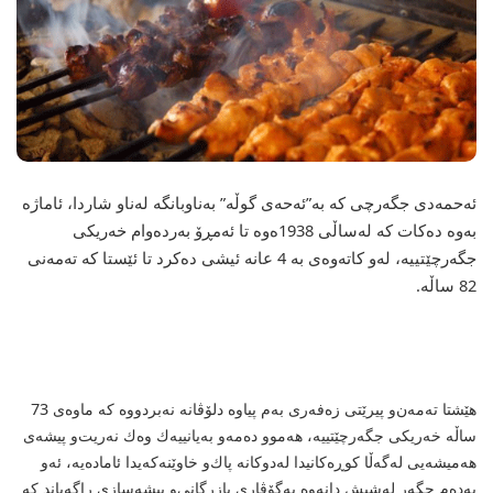
ئەحمەدی جگەرچی كە بە”ئەحەی گوڵە” بەناوبانگە لەناو شاردا، ئاماژە
بەوە دەكات كە لەساڵی 1938ەوە تا ئەمڕۆ بەردەوام خەریكی
جگەرچێتییە، لەو كاتەوەی بە 4 عانە ئیشی دەكرد تا ئێستا كە تەمەنی
82 ساڵە.
هێشتا تەمەن‌و پیرێتی زەفەری بەم پیاوە دلۆڤانە نەبردووە كە ماوەی 73
ساڵە خەریكی جگەرچێتییە، هەموو دەمەو بەیانییەك وەك نەریت‌و پیشەی
هەمیشەیی لەگەڵا كوڕەكانیدا لەدوكانە پاك‌و خاوێنەكەیدا ئامادەیە، ئەو
بەدەم جگەر لەشیش دانەوە بەگۆڤاری بازرگانی‌و پیشەسازی راگەیاند كە