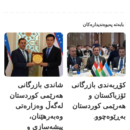
بابەتە پەیوەندیدارەکان
کۆڕبەندی بازرگانی
شاندی بازرگانی
ئۆزباکستان و
هەرێمی کوردستان
هەرێمی کوردستان
لەگەڵ وەزارەتی
بەڕێوەچوو.
وەبەرهێنان،
پیشەسازی و