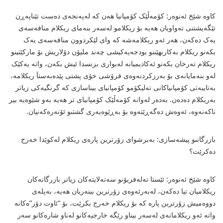
کاوە شێخ ئەنوەر: کۆمەڵێک کۆمپانیا هەن کە لەپەنجەى دەست تێناپەڕن
تێگەیشتنى تەواویان هەیە بۆ ریکلامو لەسەر بنەماى ریکلام منافەسەى
یەک دەکەن، هەر ئەو ریکلامەشە کە واى لێکردوون منافەسەى یەک
بکەنو ریکلام بەکاربهێننو بودجەیەکیشى چەند ملیۆن دۆلاریش بۆ مارکێتینو
ریکلام تەرخان بکەنو ئەکادیمیانە لەبوارى بزنسدا ئیش بکەن، واتە یەکێک
لەو بنەمایانەى بۆ بەرزکردنەوەى فرۆشى خۆى پشتى پێدەبەستآ ریکلامە،
بەتایبەتى کۆمپانیاکانى تەلیکۆمو کۆمپانیاى بیناسازى کە گرنگیەکى زیاتر
بەریکلام دەدەن. بەدەر لەوانە کۆمەڵێک کۆمپانیاى تر هەیە بەو شێوەیە بیر
ناکەنەوە، ئەوەش دەگەڕێتەوە بۆ بەڕێوەیەرى گشتىو ئۆنەرەکەنیان.
بازرگانىو پیشەسازى: بەبرشواى زۆرترین پارەى ریکلام لەکوێدا خەرج
دەکرێت؟
کاوە شێخ ئەنوەر: ئێستا تەلەفزیۆنو سەتەلایتەکان زیاتر بازرگانەکان
ریکلامیان تیا دەکەن، لەبەرئەوەى زۆرترین بینەریان هەیە، بەپلەى
دووەمیش زۆرترین پارە کە بۆ ریکلام خەرج بکرێت، بۆ “ئاوت دۆر”ەکانە
واتە ئەو ریکلامانەى لەسەر بیناو رێگە خارجیەکانو لەناو شارەکانو سەر