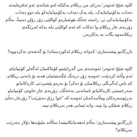
کاوە شێخ ئەنوەر: بەڕاى من ریکلام یەکێکە لەو شتانەى ئەو ئەفزەلیەتە
دەدات بەکۆمپانیایەک، پلە یەک دەدات بەکۆمپانیایەکو پلە دوو دەدات
بەکۆمپانیایەکى تر، راستە خەڵک هوشیارەو کوالێتى زۆر رۆلڕ دەبینآ، بەڵام
زۆربەى جار ریکلام وا دەکات کە ئەم کوالێتى پلە یەکە لەڕێگەى
ریکلامەوە بگات بە بەکاربەر.
بازرگانىو پیشەسازى: کەواتە ریکلام لەکوردستاندا بۆ گەشەى نەکردووە؟
کاوە شێخ ئەنوەر: ئەوەندەى من گەڕابێتمو کۆنتاکتمان لەگەلڕ کۆمپانیاى
ئەم وڵاتە کردبێت، ئەوەیە زۆر درەنگ تێگەیشتنیان هەیە بۆ بابەتى ریکلام،
کە باس لەگرنگى ریکلامیان بۆ دەکرآ بۆ بەرەو پێشبردنى کارەکانیانو
سەرخستنى کارەکانیانو ناساندنى بەخەڵک، زۆربەى جار خاوەن کۆمپانیاو
بەڕێوەبەرەکان وەڵامەکەیان ئەوەیە کە “خوا رزق دەنێریَت”! زۆرجار دەڵىَ
ریکلام شتێکى وا نییە، واتە ئیمانى هەر بەریکلام نییە.
بازرگانىو پیشەسازى: بەڵام لەهەمانکاتیشدا ساڵانە ملیۆنەها دۆلار دەدرێت
بەریکلام؟