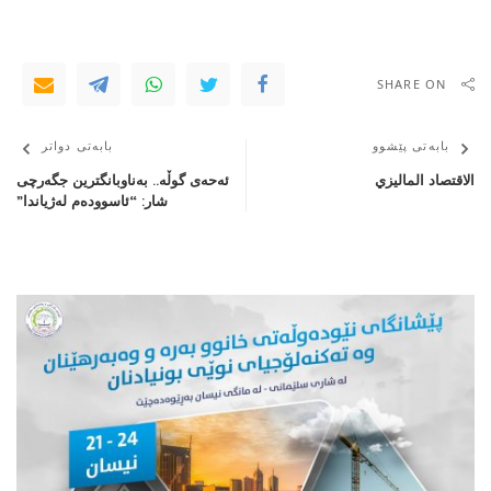
SHARE ON
بابەتی پێشوو
بابەتی دواتر
الاقتصاد الماليزي
ئەحەی گوڵە.. بەناوبانگترین جگەرچی
شار: “ئاسوودەم لەژیاندا”