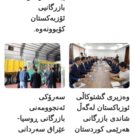
بازرگانیی
ئۆزبەکستان
کۆبوونەوە.
وەزیری گشتوکاڵی
سەرۆکی
ئوزباکستان لەگەڵ
ئەنجوومەنی
شاندی بازرگانی
بازرگانی ڕوسیا-
هەرێمی کوردستان
عێراق سەردانی