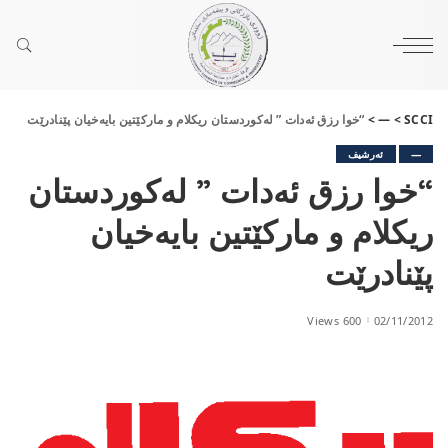
SCCI
>
—
>
“خوا رزق ئەدات ” لەکوردستان ریکلام و مارکێتین بایەخیان پێنادرێت
—
ئەرشیف
“خوا رزق ئەدات ” لەکوردستان
ریکلام و مارکێتین بایەخیان
پێنادرێت
600 Views
02/11/2012