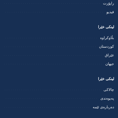
راپۆرت
فيديو
لینکی خێرا
بڵاوکراوە
کوردستان
عێراق
جیهان
لینکی خێرا
چالاکی
پەیوەندی
دەربارەی ئێمە