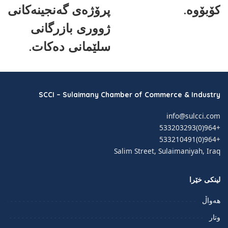
کۆبۆوە.
پرۆژەی گەنجینەکانی
ژووری بازرگانی
سلێمانی دەکات.
SCCI – Sulaimany Chamber of Commerce & Industry
info@sulcci.com
+964(0)533203293
+964(0)533210491
Salim Street, Sulaimaniyah, Iraq
لینکی خێرا
هەواڵ
وتار