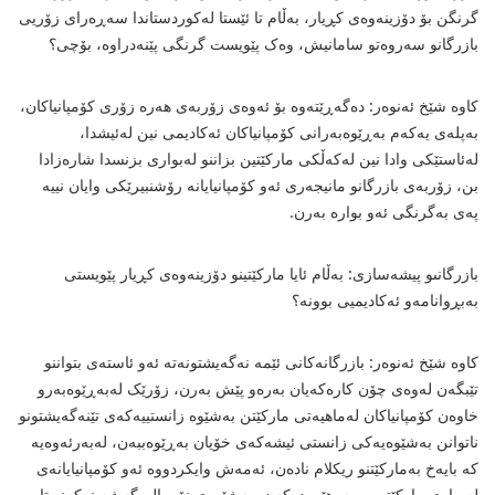
گرنگن بۆ دۆزینەوەى کڕیار، بەڵام تا ئێستا لەکوردستاندا سەڕەراى زۆریى
بازرگانو سەروەتو سامانیش، وەک پێویست گرنگى پێنەدراوە، بۆچى؟
کاوە شێخ ئەنوەر: دەگەڕێتەوە بۆ ئەوەى زۆربەى هەرە زۆرى کۆمپانیاکان،
بەپلەى یەکەم بەڕێوەبەرانى کۆمپانیاکان ئەکادیمى نین لەئیشدا،
لەئاستێکى وادا نین لەکەڵکى مارکێتین بزاننو لەبوارى بزنسدا شارەزادا
بن، زۆربەى بازرگانو مانیجەرى ئەو کۆمپانیایانە رۆشنبیرێکى وایان نییە
پەى بەگرنگى ئەو بوارە بەرن.
بازرگانىو پیشەسازى: بەڵام ئایا مارکێتینو دۆزینەوەى کڕیار پێویستى
بەبڕوانامەو ئەکادیمیى بوونە؟
کاوە شێخ ئەنوەر: بازرگانەکانى ئێمە نەگەیشتونەتە ئەو ئاستەى بتواننو
تێبگەن لەوەى چۆن کارەکەیان بەرەو پێش بەرن، زۆرێک لەبەڕێوەبەرو
خاوەن کۆمپانیاکان لەماهیەتى مارکێتن بەشێوە زانستییەکەى تێنەگەیشتونو
ناتوانن بەشێوەیەکى زانستى ئیشەکەى خۆیان بەڕێوەببەن، لەبەرئەوەیە
کە بایەخ بەمارکێتنو ریکلام نادەن، ئەمەش وایکردووە ئەو کۆمپانیایانەى
لەبوارى مارکێتن وەبەرهێن دەکەن، بەشێوەى نۆرمالڕ گەشە نەکەنو تا