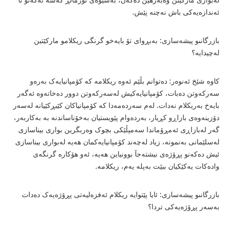
ئەندازەیەکى باش نەچنە پێش.
بازرگانىو پیشەسازى: بەبڕواى تۆ بایەخو گرنگى ریکلامو مارکێتین
لەچیدایە؟
کاوە شێخ ئەنوەر: دەتوانم بڵێم ئەوە ریکلامە کە کۆمپانیایەک بەرەو
سەرکەوتن دەبات، کۆمپانیایەکیش لەسەرکەوتن دوور دەخاتەوە ئەگەر
بایەخ بەریکلام نەدات. لەم سەردەمەدا کە کۆمپانیاکان کێبڕکێیانە لەسەر
دۆزینەوەى بازاڕو کڕیار، بەردەوام پێویستیان بەخۆناساندنە بە بەکاربەر،
گەر لەبازاڕى ئەمڕۆماندا سەمپڵێکى بچوک وەربگرین بوارى بیناسازى
لەسلێمانى بەنمونە، زیاد لەچەند کۆمپانیایەکمان هەیە لەبوارى بیناسازى
ئیش دەکەنو پڕۆژەى نیشتەجآ بوونیاین هەیە، ئەو هۆکارە گرنگەى
وادەکات یەکێکیان ببێت بەپلە یەم، ریکلامە.
بازرگانىو پیشەسازى: ئایا پێتوایە ریکلام ئەفزەلیەتى پڕۆژەیەک دەدات
بەسەر پڕۆژەیەکى تردا؟