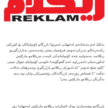
یەکێک لەو بنەمایانەى لەجیهانى ئەمڕۆدا بازرگانو کۆمپانیاکان بۆ کێبڕکێى
رکەبەرەکانو بەرزکردنەوەى فرۆشیان پشتى پێدەبەستن بەبازاڕگێڕیىو
ریکلامە، بەمدواییە چەند کۆمپانیایەکى تایبەت بەریکلامو مارکێتین
لەکوردستان دامەزراوە، لەم گفتوگۆیەدا خاوەنى کۆمپانیاى ئیتوال سیتى
“کاوە شێخ ئەنوەر” کە لەبوراى ریکلامو بازاڕگێڕى وەبەرهێنان دەکات،
دەڵێت “تا ئێستاش زۆربەى بازرگانەکان رۆشنبیرێکى وایان نییە پەى
بەگرنگى ریکلامو مارکێتین ببەن”.
بارزگانىو پیشەسازى: وەک ئاشکرایە ریکلامو مارێکیتن لەجیهاندا زۆر