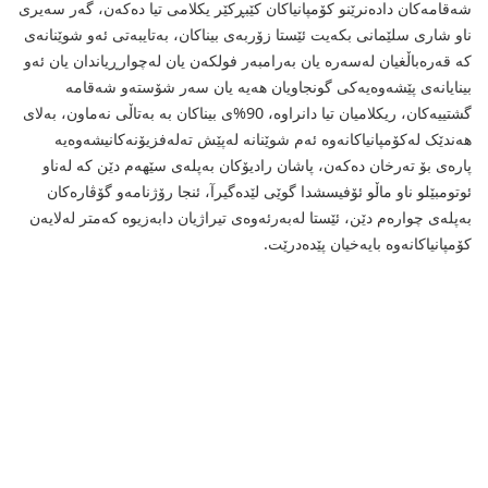
شەقامەکان دادەنرێنو کۆمپانیاکان کێبڕکێر یکلامى تیا دەکەن، گەر سەیرى
ناو شارى سلێمانى بکەیت ئێستا زۆربەى بیناکان، بەتایبەتى ئەو شوێنانەى
کە قەرەباڵغیان لەسەرە یان بەرامبەر فولکەن یان لەچوارڕیاندان یان ئەو
بینایانەى پێشەوەیەکى گونجاویان هەیە یان سەر شۆستەو شەقامە
گشتییەکان، ریکلامیان تیا دانراوە، 90%ى بیناکان بە بەتاڵى نەماون، بەلاى
هەندێک لەکۆمپانیاکانەوە ئەم شوێنانە لەپێش تەلەفزیۆنەکانیشەوەیە
پارەى بۆ تەرخان دەکەن، پاشان رادیۆکان بەپلەى سێهەم دێن کە لەناو
ئوتومبێلو ناو ماڵو ئۆفیسشدا گوێى لێدەگیرآ، ئنجا رۆژنامەو گۆڤارەکان
بەپلەى چوارەم دێن، ئێستا لەبەرئەوەى تیراژیان دابەزیوە کەمتر لەلایەن
کۆمپانیاکانەوە بایەخیان پێدەدرێت.