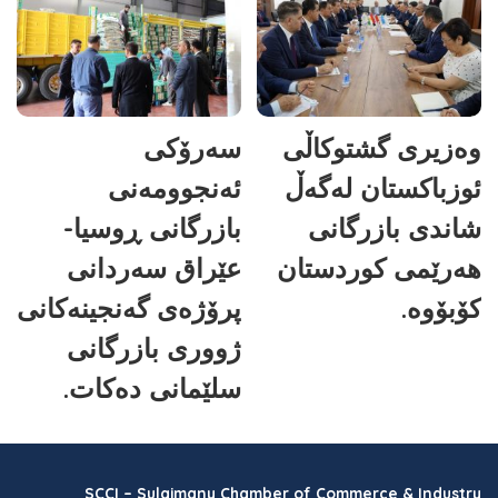
وەزیری گشتوکاڵی
سەرۆکی
ئوزباکستان لەگەڵ
ئەنجوومەنی
شاندی بازرگانی
بازرگانی ڕوسیا-
هەرێمی کوردستان
عێراق سەردانی
کۆبۆوە.
پرۆژەی گەنجینەکانی
ژووری بازرگانی
سلێمانی دەکات.
SCCI – Sulaimany Chamber of Commerce & Industry