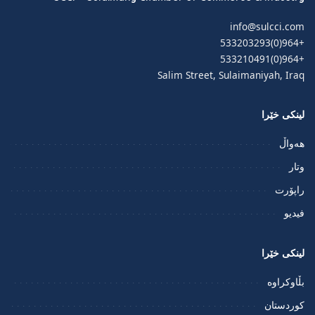
info@sulcci.com
+964(0)533203293
+964(0)533210491
Salim Street, Sulaimaniyah, Iraq
لینکی خێرا
هەواڵ
وتار
راپۆرت
فيديو
لینکی خێرا
بڵاوکراوە
کوردستان