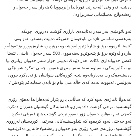
دەبێت، ئەو وتی “لەجەژنی قورباندا رابردوودا 8 هەزار سەر حەیوان‌و
رەشەوڵاخ لەسلێمانی سەربڕاوە”.
ئەو نائومێدی بەرامبەر بەئایندەی بازاڕی گۆشت دەربڕی، چونكە
بەرهەمی سامانی ئاژەڵی ناوخۆمان خەریكە دەبێت بەسفر، ئەو وتی
“ئێستا لێرەوە بڕۆ بۆ شارباژێرو لەوێشەوە بڕۆرەوە شارەزوورو بۆ تەوێڵەو
بیارەو لەوێوە بڕۆ بۆ پێنجوێن‌و بەهەمووی 500 سەر حەیوان نابینی، ئێستا
كەس حەیوانداری ناكات، هەر دێیەك دەبینی چوار سەر حەیوان زیاتری تیا
نییە، كابرایەكی ناسیاوم سەد سەر مەڕی هەبوو، چەنی ئەكرد شوانێكی
دەستنەدەكەوت بەدیاریانەوە بێت، كوڕەكانی شوانییان بۆ نەدەكرد ببوون
بەپۆلیس، ئەیووت ئەمە كەی حاڵە منی تیام بۆ نایەن سەلیەكم پێوەنێن”.
عەبدوڵا ئاماژەی بەوە كرد كە ساڵانی پار‌و پێرار لەبەهاراندا بەهۆی زۆری
گۆشتەوە، نرخی گۆشت دادەبەزی‌و قەسابەكان گۆشتیان هەرزان دەكرد،
كەچی ئەم بەهارە حەیوان زۆر نەبوو نرخی گۆشت هیچ فەرقی نەكرد.
ئەو جەختی لەوە كردەوە كە پێداویستییەكانی هەرێمی كوردستان لەڕووی
گۆشتەوە، زۆربەی هەرە زۆری بەو حەیوان‌و رەشەولاخانە پڕ دەكرێنەوە
كە بەقاچاخ لەئێرانەوە دێن، جگە لەبڕە زۆرە گۆشتە ئوستورالی‌و هندی‌و