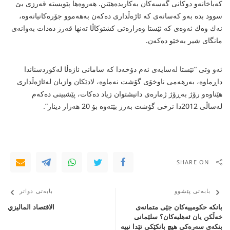
كەباخانەو دوكانی گەسەكان بەكاریدەهێنن. هەروەها پێویستە قەرزی بێ‌
سوود بدە بەو كەسانەی كە ئاژەڵداری دەكەن بەهەموو جۆرەكانیانەوە،
نەك وەك ئەوەی كە ئێستا وەزارەتی كشتوكاڵا تەنها قەرز دەدات بەوانەی
مانگای شیر بەخێو دەكەن.
ئەو وتی “ئێستا لەسایەی ئەم دۆخەدا كە سامانی ئاژەڵا لەكوردسناندا
داڕماوە، بەرهەمی ناوخۆی گۆشت نەماوە، لادێكان وازیان لەئاژەڵداری
هێناوە‌و رۆژ بەڕۆژ ژمارەی دانیشتوان زیاد دەكات، پێشبینی دەكەم
لەساڵی 2012دا نرخی گۆشت بەرز بێتەوە بۆ 20 هەزار دینار”.
SHARE ON
بابەتی پێشوو
بابەتی دواتر
بانكە حكومییەكان جێی متمانەی
الاقتصاد الماليزي
خەڵكن یان ئەهلیەكان؟ سلێمانی
بنكەی سەرەكی هیچ بانكێكی تێدا نییە