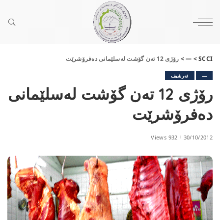
SCCI
>
—
>
رۆژی 12 تەن گۆشت لەسلێمانی دەفرۆشرێت
—
ئەرشیف
رۆژی 12 تەن گۆشت لەسلێمانی
دەفرۆشرێت
932 Views
30/10/2012