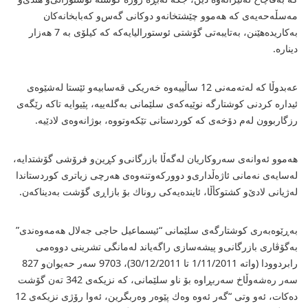
مەسڵەحەیەی كە هەموو چێشتخانەو دوكانی گەس‌و كەبابخانەكان
بەكاریدەهێنن، بەتایبەتی گۆشتی ئوستورالیایەكە كە كیلۆی بە 7 هەزار
دینارە.
عەبدوڵا كە لەتەمەنی 12 ساڵییەوە خەریكی قەسابیە‌و ئێستا لەشێوەی
ئیدارە كردنی كوشتارگە نوێیەكەی سلێمانی بەگلەییە، پێیوایە تاكە رێگەی
رزگاربوون لەم دۆخەی كە كوردستانی تێكەوتووە، بوژانەوەی لادێیە.
هەموو ئەوانەی سەروكاریان لەگەڵا بازرگانی‌و كڕین‌و فرۆشی گۆشتدایە،
لەسایەی نەمانی ئاژەڵداری‌و دووركەوتنەوەی هەرچی زیاتری كوردستاندا
لەژیانی لادێ‌‌و كشتوكأڵا، ئایندەیەكی روناك بۆ بازاڕی گۆشت بەدیناكەن.
بەڕێوەبەری كوشتارگەی سلێمانی “ئیسماعیل حاجی جەلال هەمەوەندی”
بەگۆڤاری بازرگانی‌و پیشەسازی راگەیاند لەمانگی تشرینی دووەمی
رابردوودا (واتە 1/11/2011 تا 30/12/2011)، 9703 سەر حەیوان‌و 827
سەر رەشەوڵاخ سەربڕاوە بۆ ناو سلێمانی، كە نزیكەی 342 تەن گۆشت
دەكات، ئەو وتی “گەر ئەوە وەك پێوەر وەربگرین، ئەوا رۆژی نزیكەی 12