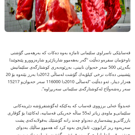
قەسابێكی ناسراوی سلێمانی ئاماژە بەوە دەكات كە بەرهەمی گۆشتی
ناوخۆمان سفرە‌و دەڵێت “گەر بەهەموو شارباژێرو شارەزوورو پێنجوێندا
بگەڕێی 500 سەر حەیوان نابینی، بەڕێوەبەری كوشتارگەی سلێمانیش
پێشبینی دەكات نرخی كیلۆیەك گۆشت لەساڵی 2012دا بەرز بێتەوە بۆ 20
هەزار دینار، ئەو دەڵێت “لەساڵی 2010دا 116000 سەر حەیوان‌و 15217
سەر رەشەوڵاخ لەكوشتارگەی سلێمانی سەربڕاوە”.
عەبدوڵا عەلی برزووی قەساب كە یەكێكە لەگۆشتفرۆشە دێرینەكانی
سلێمانی‌و ماوەی زیاتر لە55 ساڵە خەریكی قەسابیە، لەكاتێدا بۆ گۆڤاری
بازرگانی‌و پیشەسازی دەدواو چەند رانە گۆشتێك بەقولابەكەی پشت
سەریەوە ریز كرابوون، ئاماژەی بەوە كرد كە هەموو ساڵێك بەدوای
جەژنی قورباندا بازاڕی كڕین‌و فرۆشی گۆشت بۆ ماوەیەك سست