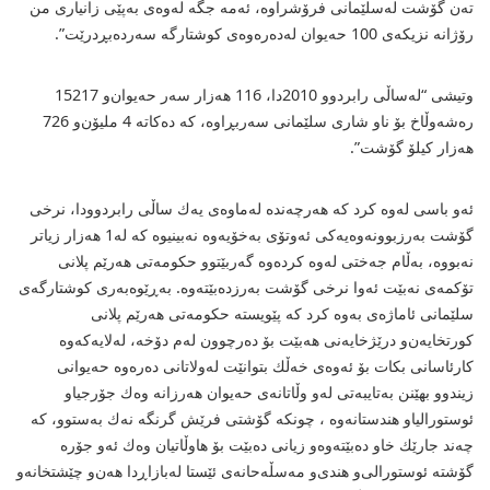
تەن گۆشت لەسلێمانی فرۆشراوە، ئەمە جگە لەوەی بەپێی زانیاری من
رۆژانە نزیكەی 100 حەیوان لەدەرەوەی كوشتارگە سەردەبڕدرێت”.
وتیشی “لەساڵی رابردوو 2010دا، 116 هەزار سەر حەیوان‌و 15217
رەشەوڵاخ بۆ ناو شاری سلێمانی سەربڕاوە، كە دەكاتە 4 ملیۆن‌و 726
هەزار كیلۆ گۆشت”.
ئەو باسی لەوە كرد كە هەرچەندە لەماوەی یەك ساڵی رابردوودا، نرخی
گۆشت بەرزبوونەوەیەكی ئەوتۆی بەخۆیەوە نەبینیوە كە لە1 هەزار زیاتر
نەبووە، بەڵام جەختی لەوە كردەوە گەربێتوو حكومەتی هەرێم پلانی
تۆكمەی نەبێت ئەوا نرخی گۆشت بەرزدەبێتەوە. بەڕێوەبەری كوشتارگەی
سلێمانی ئاماژەی بەوە كرد كە پێویستە حكومەتی هەرێم پلانی
كورتخایەن‌و درێژخایەنی هەبێت بۆ دەرچوون لەم دۆخە، لەلایەكەوە
كارئاسانی بكات بۆ ئەوەی خەڵك بتوانێت لەولاتانی دەرەوە حەیوانی
زیندوو بهێنن بەتایبەتی لەو وڵاتانەی حەیوان هەرزانە وەك جۆرجیاو
ئوستورالیا‌و هندستانەوە ، چونكە گۆشتی فرێش گرنگە نەك بەستوو، كە
چەند جارێك خاو دەبێتەوەو زیانی دەبێت بۆ هاوڵاتیان وەك ئەو جۆرە
گۆشتە ئوستورالی‌و هندی‌و مەسڵەحانەی ئێستا لەبازاڕدا هەن‌و چێشتخانەو