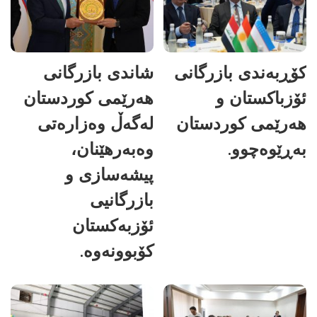
کۆڕبەندی بازرگانی
شاندی بازرگانی
ئۆزباکستان و
هەرێمی کوردستان
هەرێمی کوردستان
لەگەڵ وەزارەتی
بەڕێوەچوو.
وەبەرهێنان،
پیشەسازی و
بازرگانیی
ئۆزبەکستان
کۆبوونەوە.