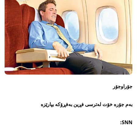
جۆراوجۆر
بەم جۆرە خۆت لەترسی فڕین بەفڕۆکە بپارێزە
SNN: