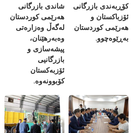
کۆڕبەندی بازرگانی
شاندی بازرگانی
ئۆزباکستان و
هەرێمی کوردستان
هەرێمی کوردستان
لەگەڵ وەزارەتی
بەڕێوەچوو.
وەبەرهێنان،
پیشەسازی و
بازرگانیی
ئۆزبەکستان
کۆبوونەوە.