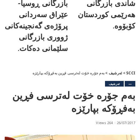
شاندی بازرگانی
بازرگانی ڕوسیا-
هەرێمی کوردستان
عێراق سەردانی
کۆبۆوە.
پرۆژەی گەنجینەکانی
ژووری بازرگانی
سلێمانی دەکات.
SCCI
>
ئەرشیف
>
بەم جۆرە خۆت لەترسی فڕین بەفڕۆکە بپارێزە
—
ئەرشیف
بەم جۆرە خۆت لەترسی فڕین
بەفڕۆکە بپارێزە
264 Views
26/07/2017