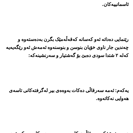
ئاسمانییەکان.
رێنمایی دەداتە ئەو کەسانە کەقەڵەمێک بگرن بەدەستەوە و
چەندین جار ناوی خۆیان بنوسن و بنوسنەوە ئەمەش ئەو رێگەیەیە
کەلە ٢ شتدا سودی دەبێ بۆ گەشتیار و سەرنشینەکە:
یەکەم: ئەمە سەرقاڵی دەکات بەوەەی بیر لەگرفتەکانی تاسەی
ھەوایی نەکاتەوە.