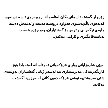
زۆرجار گەشتە ئاسمانییەکان لەئاسماندا رووبەروی تاسە دەبنەوە
کەبەھۆی پاڵەپەستۆی ھەواوە دروست دەبێت و ئەمەش دەبێتە
مایەی نیگەرانی و ترس بۆ گەشتیاران، بەو جۆرە ھەست
بەناسەقامگیری و ئارامی دەکەن.
بەپێی شارەزایانی بواری فرۆکەوانی ئەو تاسانە لەھەوادا ھیچ
کاریگەرییەکی مەترسیداری نیە لەسەر ژیانی گەشتیاران بەوپێیەی
شتی سروشتییە توشی فرۆکە دەبێ کاتێ لەبەرزاییدا گەشت
دەکات.