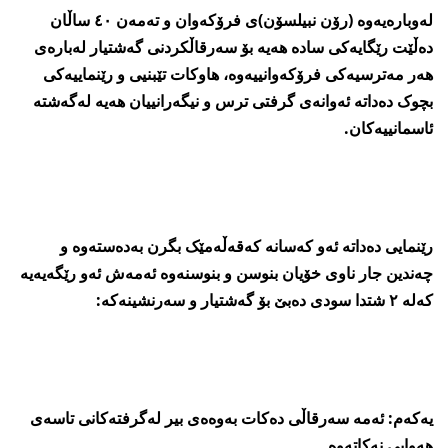
لەوبارەیەوە (رۆن نبیلسۆن)ی فرۆکەوان و تەمەن ٤٠ ساڵان
دەڵێت رێگایەکی سادە ھەیە بۆ سەرقاڵکردنی گەشتیار لەبارەی
ھەر مەترسیەکی فرۆکەوانییەوە، ھاوکات تێبنیی و رێنماییەکی
بچوک دەداتە ئەوانەی گرفتی ترس و نیگەرانییان ھەیە لەگەشتە
ئاسمانییەکان.
رێنمایی دەداتە ئەو کەسانە کەقەڵەمێک بگرن بەدەستەوە و
چەندین جار ناوی خۆیان بنوسن و بنوسنەوە ئەمەش ئەو رێگەیەیە
کەلە ٢ شتدا سودی دەبێ بۆ گەشتیار و سەرنشینەکە:
یەکەم: ئەمە سەرقاڵی دەکات بەوەەی بیر لەگرفتەکانی تاسەی
ھەوایی نەکاتەوە.