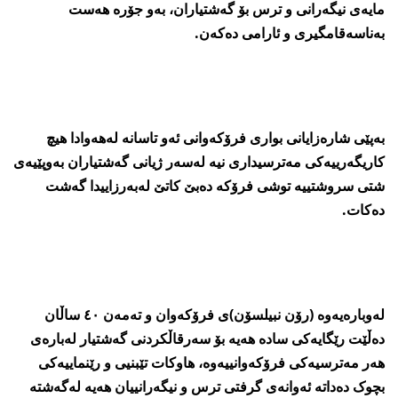
مایەی نیگەرانی و ترس بۆ گەشتیاران، بەو جۆرە ھەست
بەناسەقامگیری و ئارامی دەکەن.
بەپێی شارەزایانی بواری فرۆکەوانی ئەو تاسانە لەھەوادا ھیچ
کاریگەرییەکی مەترسیداری نیە لەسەر ژیانی گەشتیاران بەوپێیەی
شتی سروشتییە توشی فرۆکە دەبێ کاتێ لەبەرزاییدا گەشت
دەکات.
لەوبارەیەوە (رۆن نبیلسۆن)ی فرۆکەوان و تەمەن ٤٠ ساڵان
دەڵێت رێگایەکی سادە ھەیە بۆ سەرقاڵکردنی گەشتیار لەبارەی
ھەر مەترسیەکی فرۆکەوانییەوە، ھاوکات تێبنیی و رێنماییەکی
بچوک دەداتە ئەوانەی گرفتی ترس و نیگەرانییان ھەیە لەگەشتە