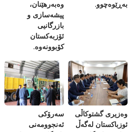
بەڕێوەچوو.
وەبەرهێنان،
پیشەسازی و
بازرگانیی
ئۆزبەکستان
کۆبوونەوە.
وەزیری گشتوکاڵی
سەرۆکی
ئوزباکستان لەگەڵ
ئەنجوومەنی