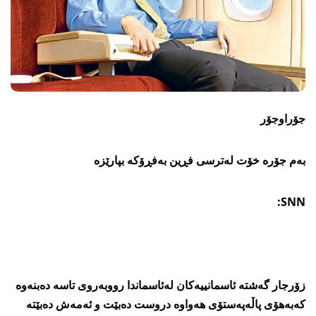
جۆراوجۆر
بەم جۆرە خۆت لەترسی فڕین بەفڕۆکە بپارێزە
SNN:
زۆرجار گەشتە ئاسمانییەکان لەئاسماندا رووبەروی تاسە دەبنەوە
کەبەھۆی پاڵەپەستۆی ھەواوە دروست دەبێت و ئەمەش دەبێتە