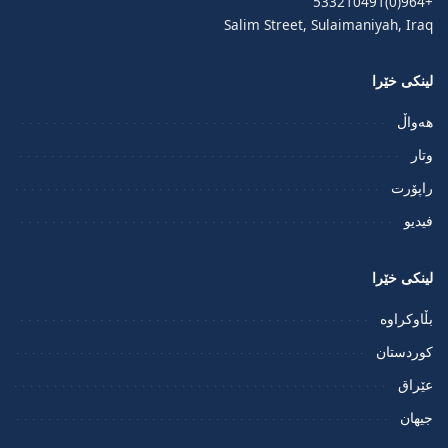
+964(0)533210491
Salim Street, Sulaimaniyah, Iraq
لینکی خێرا
هەواڵ
وتار
راپۆرت
فيديو
لینکی خێرا
بڵاوکراوە
کوردستان
عێراق
جیهان