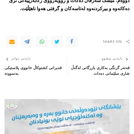
دووەم: مێشک سەرقاڵ دەکات و رووبەرووی رکابەرییەکی تری
دەکاتەوە و بیرکردنەوە لەتاسەکان و گرفتی ھەوا ناھێڵێت.
SHARE ON
بابەتی پێشوو
بابەتی دواتر
قەتەر گرنگی بەکاری بازرگانی لەگەڵ
قه‌یرانی‌ كشتوكاڵ خانووی‌ پلاستیكی‌
شاری سلێمانی ده‌دات
به‌نموونه‌