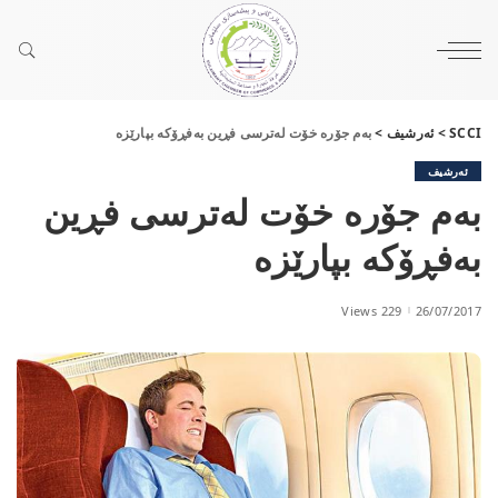
SCCI
>
ئەرشیف
>
بەم جۆرە خۆت لەترسی فڕین بەفڕۆکە بپارێزە
ئەرشیف
بەم جۆرە خۆت لەترسی فڕین
بەفڕۆکە بپارێزە
229 Views
26/07/2017