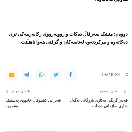
دووەم: مێشک سەرقاڵ دەکات و رووبەرووی رکابەرییەکی تری
دەکاتەوە و بیرکردنەوە لەتاسەکان و گرفتی ھەوا ناھێڵێت.
SHARE ON
بابەتی پێشوو
بابەتی دواتر
قەتەر گرنگی بەکاری بازرگانی لەگەڵ
قه‌یرانی‌ كشتوكاڵ خانووی‌ پلاستیكی‌
شاری سلێمانی ده‌دات
به‌نموونه‌