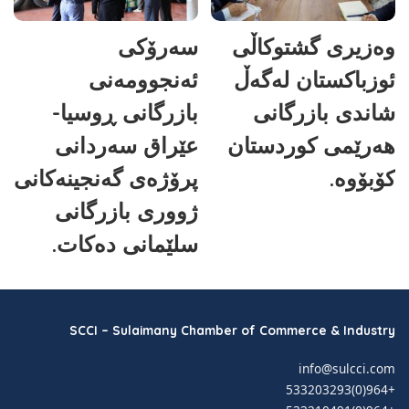
وەزیری گشتوکاڵی
سەرۆکی
ئوزباکستان لەگەڵ
ئەنجوومەنی
شاندی بازرگانی
بازرگانی ڕوسیا-
هەرێمی کوردستان
عێراق سەردانی
کۆبۆوە.
پرۆژەی گەنجینەکانی
ژووری بازرگانی
سلێمانی دەکات.
SCCI – Sulaimany Chamber of Commerce & Industry
info@sulcci.com
+964(0)533203293