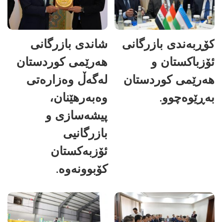
کۆڕبەندی بازرگانی
شاندی بازرگانی
ئۆزباکستان و
هەرێمی کوردستان
هەرێمی کوردستان
لەگەڵ وەزارەتی
بەڕێوەچوو.
وەبەرهێنان،
پیشەسازی و
بازرگانیی
ئۆزبەکستان
کۆبوونەوە.