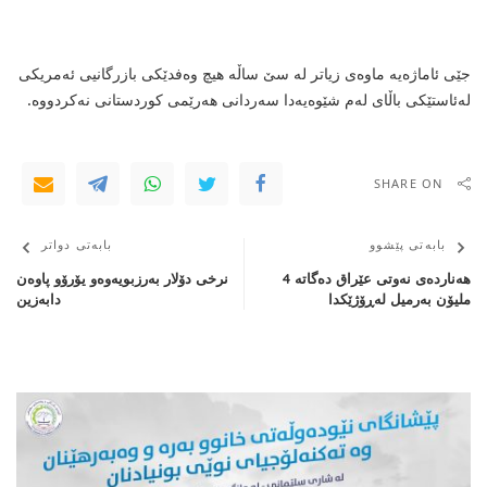
جێی ئاماژەیە ماوەی زیاتر لە سێ ساڵە هیچ وەفدێكی بازرگانیی ئەمریكی
لەئاستێكی باڵای لەم شێوەیەدا سەردانی هەرێمی كوردستانی نەكردووە.
SHARE ON
بابەتی پێشوو
بابەتی دواتر
هەناردەی نەوتی عێراق دەگاتە 4
نرخی دۆلار بەرزبویەوەو یۆرۆو پاوەن
ملیۆن بەرمیل لەڕۆژێكدا
دابەزین