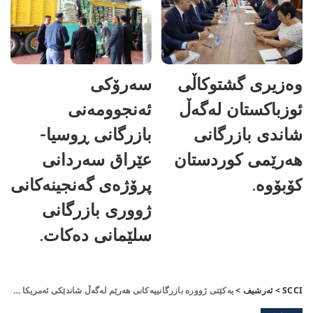
وەزیری گشتوکاڵی
سەرۆکی
ئوزباکستان لەگەڵ
ئەنجوومەنی
شاندی بازرگانی
بازرگانی ڕوسیا-
هەرێمی کوردستان
عێراق سەردانی
کۆبۆوە.
پرۆژەی گەنجینەکانی
ژووری بازرگانی
سلێمانی دەکات.
SCCI
>
ئەرشیف
>
یەكێتی ژوورە بازرگانییەكانی هەرێم لەگەڵ شاندێكی ئەمریكا كۆبونەوە