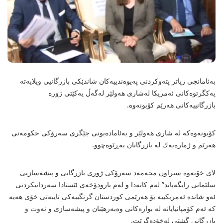
بەئامانجی زیاتر پتەوكردنی پەیوەندییەكان شاندێكی بازرگانیی ویلایەتە
یەكگرتوەكانی ئەمریكا لەشاری هەولێر لەگەڵ یەكێتی ژورە
بازرگانییەكانی هەرێم كۆبونەوە.
كۆبونەوەكە لە شاری هەولێر و بەئامادەبونی جێگری سەرۆكی حكومەتی
هەرێم و ژمارەیەك لە بازرگانان بەڕێوەچوو.
لای خۆیەوە سیراون محەمەد سەرۆكی ژوری بازرگانی و پیشەسازیی
سلێمانی رایگەیاند” لەم كاتەدا و لەم بارودۆخەی ئێستادا سەردانیكردنی
ئەو شاندە ئەمریكییە بۆ هەرێمی كوردستان گرنگییەكی تایبەتی خۆی هەیە
كە ئەم كۆمپانیایانە لە بوارەكانی وەبەرهێنان و پیشەسازی و نەوت و
بازرگانی گشتی لەخۆدەگرێت.