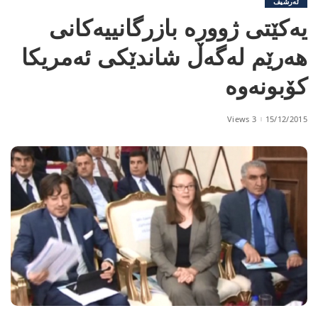
ئەرشیف
یەكێتی ژوورە بازرگانییەكانی
هەرێم لەگەڵ شاندێكی ئەمریكا
كۆبونەوە
3 Views
15/12/2015