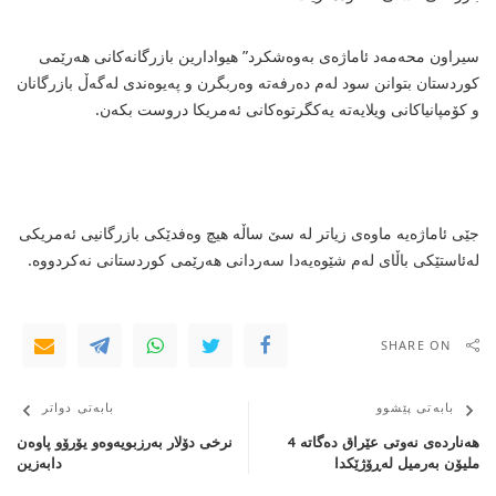
سیراون محەمەد ئاماژەی بەوەشكرد” هیوادارین بازرگانەكانی هەرێمی
كوردستان بتوانن سود لەم دەرفەتە وەربگرن و پەیوەندی لەگەڵ بازرگانان
و كۆمپانیاكانی ویلایەتە یەكگرتوەكانی ئەمریكا دروست بكەن.
جێی ئاماژەیە ماوەی زیاتر لە سێ ساڵە هیچ وەفدێكی بازرگانیی ئەمریكی
لەئاستێكی باڵای لەم شێوەیەدا سەردانی هەرێمی كوردستانی نەكردووە.
SHARE ON
بابەتی پێشوو
بابەتی دواتر
هەناردەی نەوتی عێراق دەگاتە 4
نرخی دۆلار بەرزبویەوەو یۆرۆو پاوەن
ملیۆن بەرمیل لەڕۆژێكدا
دابەزین