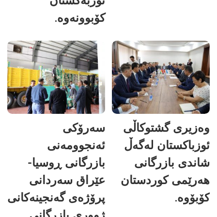
کۆبوونەوە.
وەزیری گشتوکاڵی
سەرۆکی
ئوزباکستان لەگەڵ
ئەنجوومەنی
شاندی بازرگانی
بازرگانی ڕوسیا-
هەرێمی کوردستان
عێراق سەردانی
کۆبۆوە.
پرۆژەی گەنجینەکانی
ژووری بازرگانی