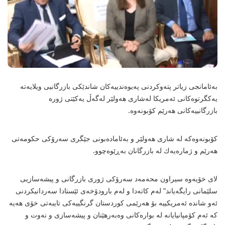
بەئامانجی زیاتر پتەوكردنی پەیوەندییەكان شاندێكی بازرگانیی ویلایەتە
یەكگرتوەكانی ئەمریكا لەشاری هەولێر لەگەڵ یەكێتی ژورە
بازرگانییەكانی هەرێم كۆبونەوە.
كۆبونەوەكە لە شاری هەولێر و بەئامادەبونی جێگری سەرۆكی حكومەتی
هەرێم و ژمارەیەك لە بازرگانان بەڕێوەچوو.
لای خۆیەوە سیراون محەمەد سەرۆكی ژوری بازرگانی و پیشەسازیی
سلێمانی رایگەیاند” لەم كاتەدا و لەم بارودۆخەی ئێستادا سەردانیكردنی
ئەو شاندە ئەمریكییە بۆ هەرێمی كوردستان گرنگییەكی تایبەتی خۆی هەیە
كە ئەم كۆمپانیایانە لە بوارەكانی وەبەرهێنان و پیشەسازی و نەوت و