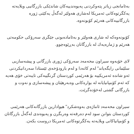
بەئامانجی زیاتر پتەوكردنی پەیوەندییەكان شاندێكی بازرگانیی ویلایەتە
یەكگرتوەكانی ئەمریكا لەشاری هەولێر لەگەڵ یەكێتی ژورە
بازرگانییەكانی هەرێم كۆبونەوە.
كۆبونەوەكە لە شاری هەولێر و بەئامادەبونی جێگری سەرۆكی حكومەتی
هەرێم و ژمارەیەك لە بازرگانان بەڕێوەچوو.
لای خۆیەوە سیراون محەمەد سەرۆكی ژوری بازرگانی و پیشەسازیی
سلێمانی رایگەیاند” لەم كاتەدا و لەم بارودۆخەی ئێستادا سەردانیكردنی
ئەو شاندە ئەمریكییە بۆ هەرێمی كوردستان گرنگییەكی تایبەتی خۆی هەیە
كە ئەم كۆمپانیایانە لە بوارەكانی وەبەرهێنان و پیشەسازی و نەوت و
بازرگانی گشتی لەخۆدەگرێت.
سیراون محەمەد ئاماژەی بەوەشكرد” هیوادارین بازرگانەكانی هەرێمی
كوردستان بتوانن سود لەم دەرفەتە وەربگرن و پەیوەندی لەگەڵ بازرگانان
و كۆمپانیاكانی ویلایەتە یەكگرتوەكانی ئەمریكا دروست بكەن.