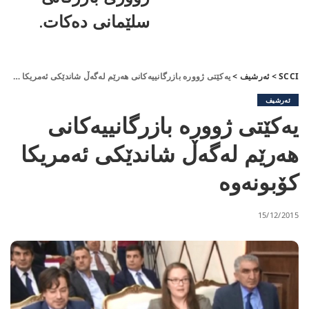
سلێمانی دەکات.
SCCI
>
ئەرشیف
>
یەكێتی ژوورە بازرگانییەكانی هەرێم لەگەڵ شاندێكی ئەمریكا كۆبونەوە
ئەرشیف
یەكێتی ژوورە بازرگانییەكانی
هەرێم لەگەڵ شاندێكی ئەمریكا
كۆبونەوە
15/12/2015