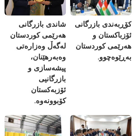
کۆڕبەندی بازرگانی
شاندی بازرگانی
ئۆزباکستان و
هەرێمی کوردستان
هەرێمی کوردستان
لەگەڵ وەزارەتی
بەڕێوەچوو.
وەبەرهێنان،
پیشەسازی و
بازرگانیی
ئۆزبەکستان
کۆبوونەوە.