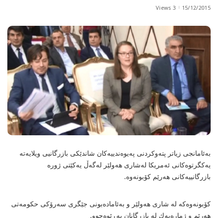
3 Views
15/12/2015
بەئامانجی زیاتر پتەوكردنی پەیوەندییەكان شاندێكی بازرگانیی ویلایەتە
یەكگرتوەكانی ئەمریكا لەشاری هەولێر لەگەڵ یەكێتی ژورە
بازرگانییەكانی هەرێم كۆبونەوە.
كۆبونەوەكە لە شاری هەولێر و بەئامادەبونی جێگری سەرۆكی حكومەتی
هەرێم و ژمارەیەك لە بازرگانان بەڕێوەچوو.