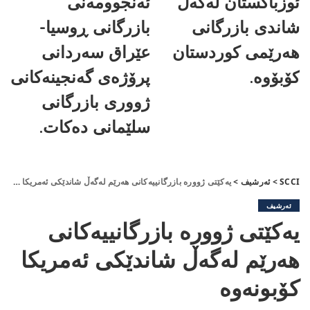
ئوزباکستان لەگەڵ
ئەنجوومەنی
شاندی بازرگانی
بازرگانی ڕوسیا-
هەرێمی کوردستان
عێراق سەردانی
کۆبۆوە.
پرۆژەی گەنجینەکانی
ژووری بازرگانی
سلێمانی دەکات.
SCCI
>
ئەرشیف
>
یەكێتی ژوورە بازرگانییەكانی هەرێم لەگەڵ شاندێكی ئەمریكا كۆبونەوە
ئەرشیف
یەكێتی ژوورە بازرگانییەكانی
هەرێم لەگەڵ شاندێكی ئەمریكا
كۆبونەوە