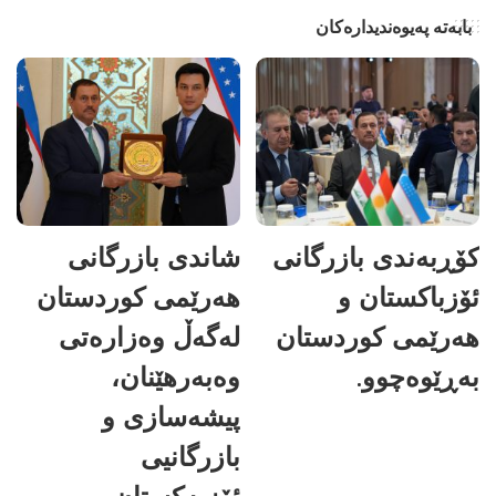
بابەتە پەیوەندیدارەکان
کۆڕبەندی بازرگانی
شاندی بازرگانی
ئۆزباکستان و
هەرێمی کوردستان
هەرێمی کوردستان
لەگەڵ وەزارەتی
بەڕێوەچوو.
وەبەرهێنان،
پیشەسازی و
بازرگانیی
ئۆزبەکستان