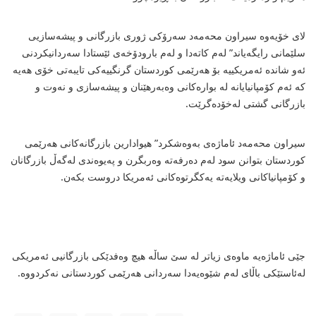
لای خۆیەوە سیراون محەمەد سەرۆكی ژوری بازرگانی و پیشەسازیی
سلێمانی رایگەیاند” لەم كاتەدا و لەم بارودۆخەی ئێستادا سەردانیكردنی
ئەو شاندە ئەمریكییە بۆ هەرێمی كوردستان گرنگییەكی تایبەتی خۆی هەیە
كە ئەم كۆمپانیایانە لە بوارەكانی وەبەرهێنان و پیشەسازی و نەوت و
بازرگانی گشتی لەخۆدەگرێت.
سیراون محەمەد ئاماژەی بەوەشكرد” هیوادارین بازرگانەكانی هەرێمی
كوردستان بتوانن سود لەم دەرفەتە وەربگرن و پەیوەندی لەگەڵ بازرگانان
و كۆمپانیاكانی ویلایەتە یەكگرتوەكانی ئەمریكا دروست بكەن.
جێی ئاماژەیە ماوەی زیاتر لە سێ ساڵە هیچ وەفدێكی بازرگانیی ئەمریكی
لەئاستێكی باڵای لەم شێوەیەدا سەردانی هەرێمی كوردستانی نەكردووە.