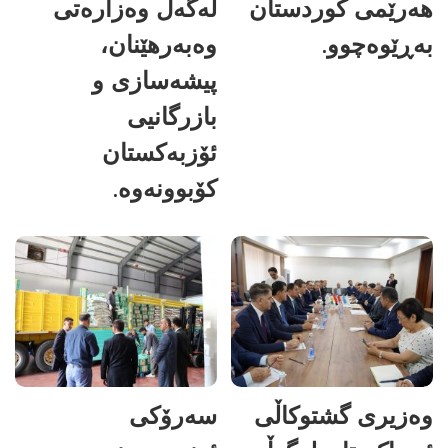
هەرێمی کوردستان
لەگەڵ وەزارەتی
بەڕێوەچوو.
وەبەرهێنان،
پیشەسازی و
بازرگانیی
ئۆزبەکستان
کۆبوونەوە.
وەزیری گشتوکاڵی
سەرۆکی