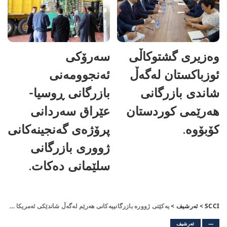
وەزیری گشتوکاڵی
سەرۆکی
ئوزباکستان لەگەڵ
ئەنجوومەنی
شاندی بازرگانی
بازرگانی ڕوسیا-
هەرێمی کوردستان
عێراق سەردانی
کۆبۆوە.
پرۆژەی گەنجینەکانی
ژووری بازرگانی
سلێمانی دەکات.
SCCI
>
ئەرشیف
>
یەكێتی ژوورە بازرگانییەكانی هەرێم لەگەڵ شاندێكی ئەمریكا كۆبونەوە
—
ئەرشیف