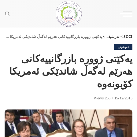
SCCI
>
ئەرشیف
>
یەكێتی ژوورە بازرگانییەكانی هەرێم لەگەڵ شاندێكی ئەمریكا كۆبونەوە
ئەرشیف
یەكێتی ژوورە بازرگانییەكانی
هەرێم لەگەڵ شاندێكی ئەمریكا
كۆبونەوە
255 Views
15/12/2015