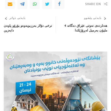
SHARE ON
بابەتی پێشوو
بابەتی دواتر
هەناردەی نەوتی عێراق دەگاتە 4
نرخی دۆلار بەرزبویەوەو یۆرۆو پاوەن
ملیۆن بەرمیل لەڕۆژێكدا
دابەزین