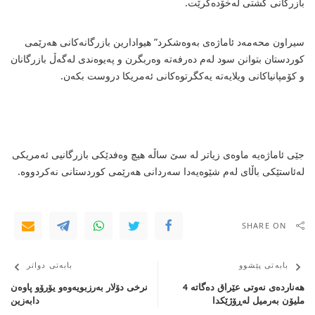
بازرگانی گشتی لەخۆدەگرێت.
سیراون محەمەد ئاماژەی بەوەشكرد” هیوادارین بازرگانەكانی هەرێمی
كوردستان بتوانن سود لەم دەرفەتە وەربگرن و پەیوەندی لەگەڵ بازرگانان
و كۆمپانیاكانی ویلایەتە یەكگرتوەكانی ئەمریكا دروست بكەن.
جێی ئاماژەیە ماوەی زیاتر لە سێ ساڵە هیچ وەفدێكی بازرگانیی ئەمریكی
لەئاستێكی باڵای لەم شێوەیەدا سەردانی هەرێمی كوردستانی نەكردووە.
SHARE ON
بابەتی پێشوو
بابەتی دواتر
هەناردەی نەوتی عێراق دەگاتە 4
نرخی دۆلار بەرزبویەوەو یۆرۆو پاوەن
ملیۆن بەرمیل لەڕۆژێكدا
دابەزین