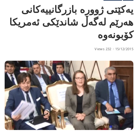
یەكێتی ژوورە بازرگانییەكانی
هەرێم لەگەڵ شاندێكی ئەمریكا
كۆبونەوە
232 Views
15/12/2015