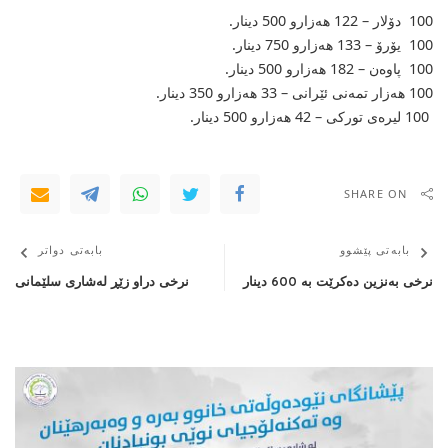
100 دۆلار – 122 هەزارو 500 دینار.
100 یۆرۆ – 133 هەزارو 750 دینار.
100 پاوەن – 182 هەزارو 500 دینار.
100 هەزار تمەنی‌ ئێرانی‌ – 33 هەزارو 350 دینار.
100 لیرەی‌ تورکی‌ – 42 هه‌زارو 500 دینار.
SHARE ON
بابەتی پێشوو
بابەتی دواتر
نرخی بەنزین دەكرێت بە 600 دینار
نرخی دراو زێڕ لەشاری سلێمانی