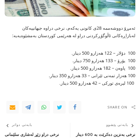
ئەمڕۆ دووشەممە 28ی كانونی یەكەم، نرخی دراوە جیهانییەکان
لەبازاڕەکانی ئاڵوگۆڕکردنی دراو لە هەرێمی کوردستان بەمشێوەیەیە:
100 دۆلار – 122 هەزارو 500 دینار.
100 یۆرۆ – 133 هەزارو 750 دینار.
100 پاوەن – 182 هەزارو 500 دینار.
100 هەزار تمەنی‌ ئێرانی‌ – 33 هەزارو 350 دینار.
100 لیرەی‌ تورکی‌ – 42 هه‌زارو 500 دینار.
SHARE ON
بابەتی پێشوو
بابەتی دواتر
نرخی بەنزین دەكرێت بە 600 دینار
نرخی دراو زێڕ لەشاری سلێمانی