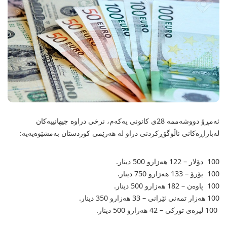
ئەمڕۆ دووشەممە 28ی كانونی یەكەم، نرخی دراوە جیهانییەکان
لەبازاڕەکانی ئاڵوگۆڕکردنی دراو لە هەرێمی کوردستان بەمشێوەیەیە:
100 دۆلار – 122 هەزارو 500 دینار.
100 یۆرۆ – 133 هەزارو 750 دینار.
100 پاوەن – 182 هەزارو 500 دینار.
100 هەزار تمەنی‌ ئێرانی‌ – 33 هەزارو 350 دینار.
100 لیرەی‌ تورکی‌ – 42 هه‌زارو 500 دینار.