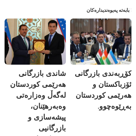
بابەتە پەیوەندیدارەکان
کۆڕبەندی بازرگانی
شاندی بازرگانی
ئۆزباکستان و
هەرێمی کوردستان
هەرێمی کوردستان
لەگەڵ وەزارەتی
بەڕێوەچوو.
وەبەرهێنان،
پیشەسازی و
بازرگانیی