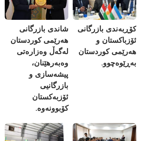
کۆڕبەندی بازرگانی
شاندی بازرگانی
ئۆزباکستان و
هەرێمی کوردستان
هەرێمی کوردستان
لەگەڵ وەزارەتی
بەڕێوەچوو.
وەبەرهێنان،
پیشەسازی و
بازرگانیی
ئۆزبەکستان
کۆبوونەوە.