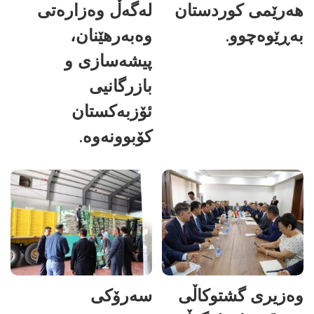
هەرێمی کوردستان
لەگەڵ وەزارەتی
بەڕێوەچوو.
وەبەرهێنان،
پیشەسازی و
بازرگانیی
ئۆزبەکستان
کۆبوونەوە.
وەزیری گشتوکاڵی
سەرۆکی