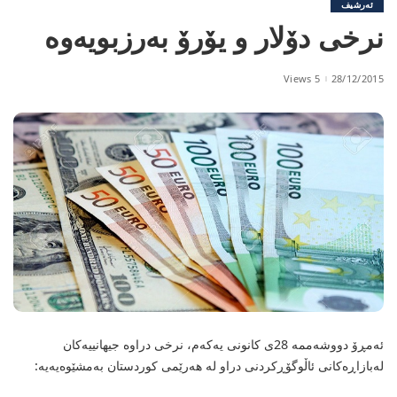
ئەرشیف
نرخی دۆلار و یۆرۆ بەرزبویەوە
5 Views
28/12/2015
ئەمڕۆ دووشەممە 28ی كانونی یەكەم، نرخی دراوە جیهانییەکان
لەبازاڕەکانی ئاڵوگۆڕکردنی دراو لە هەرێمی کوردستان بەمشێوەیەیە: