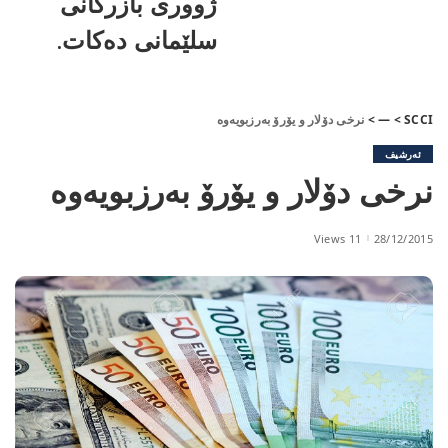
ژووری بازرگانی
سلێمانی دەکات.
SCCI
>
—
>
نرخی دۆلار و یۆرۆ بەرزبویەوە
ئەرشیف
نرخی دۆلار و یۆرۆ بەرزبویەوە
11 Views
28/12/2015