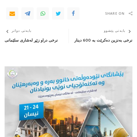
SHARE ON
بابەتی پێشوو
بابەتی دواتر
نرخی بەنزین دەكرێت بە 600 دینار
نرخی دراو زێڕ لەشاری سلێمانی