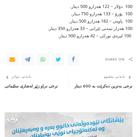
100 دۆلار – 122 هەزارو 500 دینار.
100 یۆرۆ – 133 هەزارو 750 دینار.
100 پاوەن – 182 هەزارو 500 دینار.
100 هەزار تمەنی‌ ئێرانی‌ – 33 هەزارو 350 دینار.
100 لیرەی‌ تورکی‌ – 42 هه‌زارو 500 دینار.
SHARE ON
بابەتی پێشوو
بابەتی دواتر
نرخی بەنزین دەكرێت بە 600 دینار
نرخی دراو زێڕ لەشاری سلێمانی