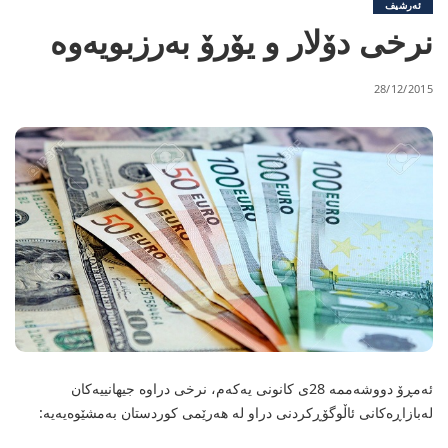
ئەرشیف
نرخی دۆلار و یۆرۆ بەرزبویەوە
28/12/2015
ئەمڕۆ دووشەممە 28ی كانونی یەكەم، نرخی دراوە جیهانییەکان
لەبازاڕەکانی ئاڵوگۆڕکردنی دراو لە هەرێمی کوردستان بەمشێوەیەیە: