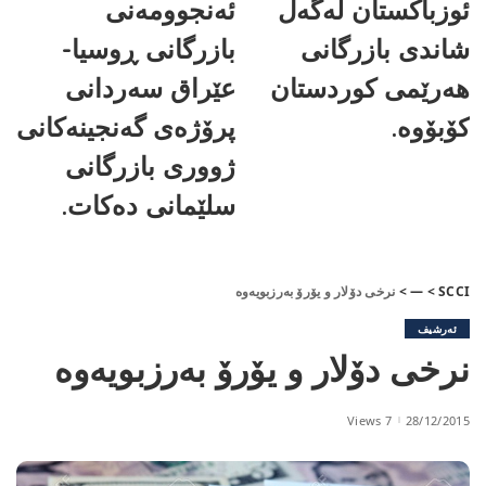
ئوزباکستان لەگەڵ
ئەنجوومەنی
شاندی بازرگانی
بازرگانی ڕوسیا-
هەرێمی کوردستان
عێراق سەردانی
کۆبۆوە.
پرۆژەی گەنجینەکانی
ژووری بازرگانی
سلێمانی دەکات.
SCCI
>
—
>
نرخی دۆلار و یۆرۆ بەرزبویەوە
ئەرشیف
نرخی دۆلار و یۆرۆ بەرزبویەوە
7 Views
28/12/2015