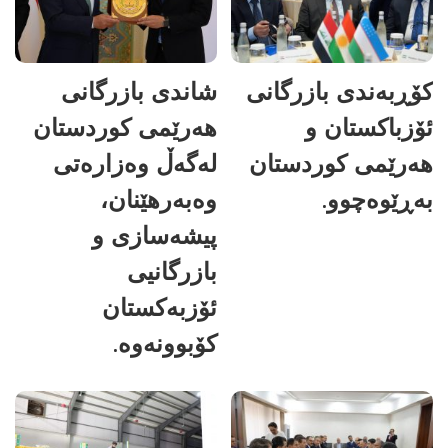
کۆڕبەندی بازرگانی
شاندی بازرگانی
ئۆزباکستان و
هەرێمی کوردستان
هەرێمی کوردستان
لەگەڵ وەزارەتی
بەڕێوەچوو.
وەبەرهێنان،
پیشەسازی و
بازرگانیی
ئۆزبەکستان
کۆبوونەوە.