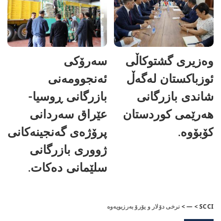
وەزیری گشتوکاڵی
سەرۆکی
ئوزباکستان لەگەڵ
ئەنجوومەنی
شاندی بازرگانی
بازرگانی ڕوسیا-
هەرێمی کوردستان
عێراق سەردانی
کۆبۆوە.
پرۆژەی گەنجینەکانی
ژووری بازرگانی
سلێمانی دەکات.
SCCI
>
—
>
نرخی دۆلار و یۆرۆ بەرزبویەوە