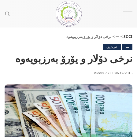
SCCI
>
—
>
نرخی دۆلار و یۆرۆ بەرزبویەوە
—
ئەرشیف
نرخی دۆلار و یۆرۆ بەرزبویەوە
750 Views
28/12/2015