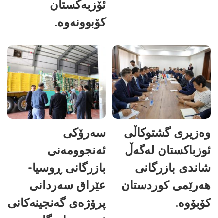
ئۆزبەکستان
کۆبوونەوە.
وەزیری گشتوکاڵی
سەرۆکی
ئوزباکستان لەگەڵ
ئەنجوومەنی
شاندی بازرگانی
بازرگانی ڕوسیا-
هەرێمی کوردستان
عێراق سەردانی
کۆبۆوە.
پرۆژەی گەنجینەکانی