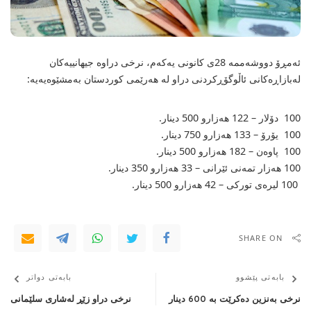
ئەمڕۆ دووشەممە 28ی كانونی یەكەم، نرخی دراوە جیهانییەکان
لەبازاڕەکانی ئاڵوگۆڕکردنی دراو لە هەرێمی کوردستان بەمشێوەیەیە:
100 دۆلار – 122 هەزارو 500 دینار.
100 یۆرۆ – 133 هەزارو 750 دینار.
100 پاوەن – 182 هەزارو 500 دینار.
100 هەزار تمەنی‌ ئێرانی‌ – 33 هەزارو 350 دینار.
100 لیرەی‌ تورکی‌ – 42 هه‌زارو 500 دینار.
SHARE ON
بابەتی پێشوو
بابەتی دواتر
نرخی بەنزین دەكرێت بە 600 دینار
نرخی دراو زێڕ لەشاری سلێمانی