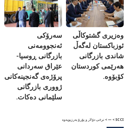
وەزیری گشتوکاڵی
سەرۆکی
ئوزباکستان لەگەڵ
ئەنجوومەنی
شاندی بازرگانی
بازرگانی ڕوسیا-
هەرێمی کوردستان
عێراق سەردانی
کۆبۆوە.
پرۆژەی گەنجینەکانی
ژووری بازرگانی
سلێمانی دەکات.
SCCI
>
—
>
نرخی دۆلار و یۆرۆ بەرزبویەوە