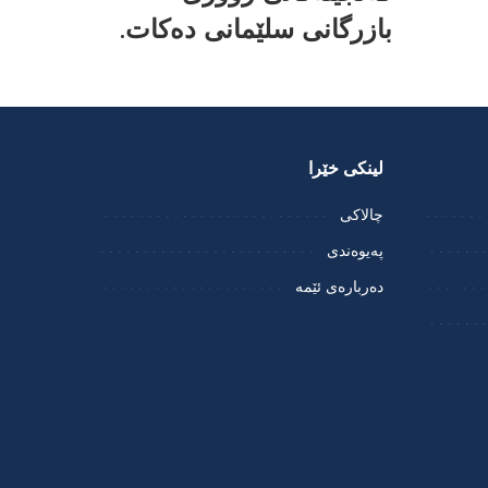
بازرگانی سلێمانی دەکات.
لینکی خێرا
چالاکی
پەیوەندی
دەربارەی ئێمە