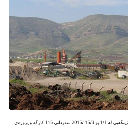
لیژنەی بەدواچوون و پاراستنی ژینگەیی لە 1/1 بۆ 15/3 /2015 سەردانی 115 كارگە و پرۆژەی