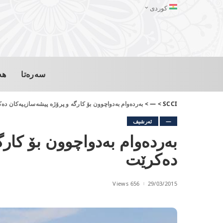
کوردی
سەرەتا
هە
SCCI
>
—
>
بەردەوام بەدواچوون بۆ كارگە و پرۆژە پیشەسازییەكان دە
—
ئەرشیف
بەردەوام بەدواچوون بۆ كار
دەكرێت
656 Views
29/03/2015