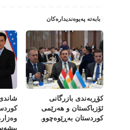
بابەتە پەیوەندیدارەکان
کۆڕبەندی بازرگانی
شاندی 
ئۆزباکستان و هەرێمی
کوردس
کوردستان بەڕێوەچوو.
وەزارە
پیشەسا