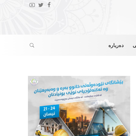
ی
دەربارە