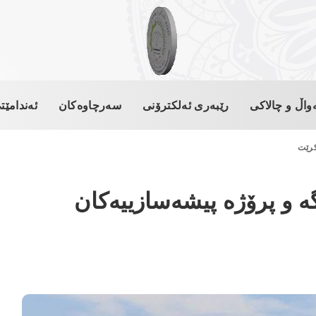
واڵ و چالاکی
رێبەری ئەلکترۆنی
سەرچاوەکان
ئەندامێت
كرێت
گە و پرۆژە پیشەسازییەكان