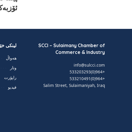
ئۆزبەک
SCCI – Sulaimany Chamber of
لینکی خێر
Commerce & Industry
هەواڵ
info@sulcci.com
وتار
+964(0)533203293
راپۆرت
+964(0)533210491
Salim Street, Sulaimaniyah, Iraq
فيديو