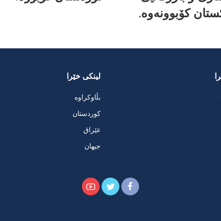
ستان کۆبوونەوە.
ا
لینکی خێرا
بڵاوکراوە
کوردستان
عێراق
جیهان