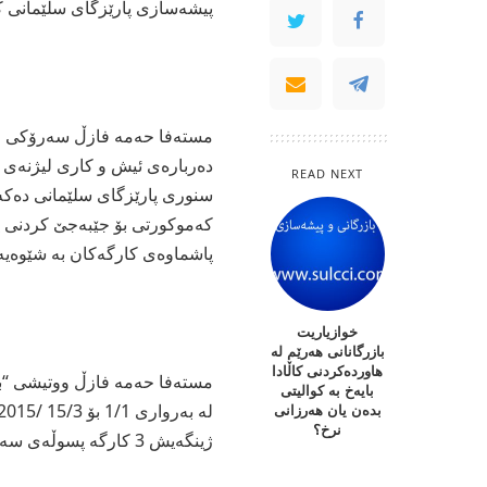
پیشەسازی پارێزگای سلێمانی كردوە و3 شوێنیشی غ
مستەفا حەمە فازڵ سەرۆكی لیژ
دەربارەی ئیش و كاری لیژنەی ژ
READ NEXT
سنوری پارێزگای سلێمانی دەكەن،
كەموكورتی بۆ جێبەجێ‌ كردنی ڕ
پاشماوەی كارگەكان بە شێوەی
خوازیاریت
بازرگانانی هەرێم لە
هاوردەكردنی كاڵادا
مستەفا حەمە فازڵ ووتیشی “بە
بایەخ بە كوالیتی
بدەن یان هەرزانی
نرخ؟
ژینگەیش 3 كارگە پسوڵەی سەرپێچی بۆ كراوە .