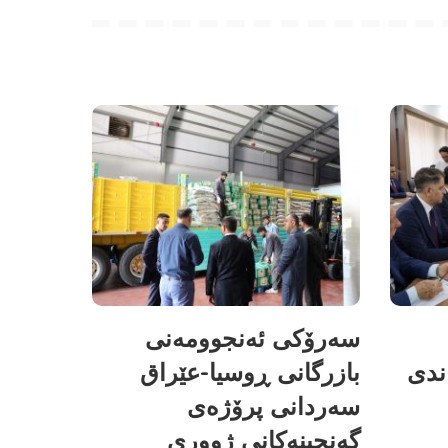
سەرۆکی ئەنجوومەنی
ندی
بازرگانی ڕوسیا-عێراق
سەردانی پرۆژەی
گەنجینەکانی ژووری