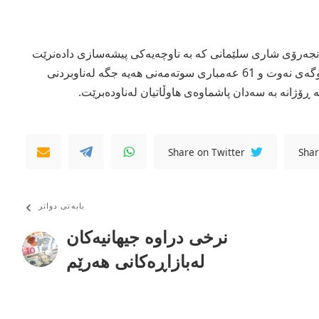
تانجەرۆی شاری سلێمانی كە بە ناوچەیەكی پیشەسازی دادەنرێت
لە ئێستادا 192 كارگە و 17 پاڵاوگەی نەوت و 61 عەمباری سوتەمەنی هەیە جگە لەناوبردنی
ڕۆژانە بە سەدان پاشماوەی هاوڵاتیان لەناودەبرێت.
Share on Twitter
Shar
بابەتی دواتر
نرخی دراوە جیهانیەكان
لەبازاڕەكانی هەرێم