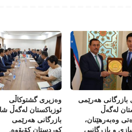
بازرگانی هەرێمی
وەزیری گشتوکاڵی
تان لەگەڵ
ئوزباکستان لەگەڵ شا
تی وەبەرهێنان،
بازرگانی هەرێمی
زی و بازرگانیی
کوردستان کۆبۆوە.