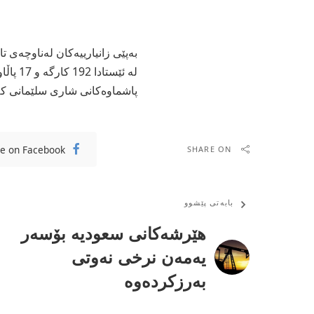
بەپێی زانیارییەكان لەناوچەی 
پاشماوەكانی شاری سلێمانی كە 
e on Facebook
SHARE ON
بابەتی پێشوو
هێرشه‌کانی سعودیه‌ بۆسه‌ر
یه‌مه‌ن نرخی نه‌وتی
به‌رزکرده‌وه‌