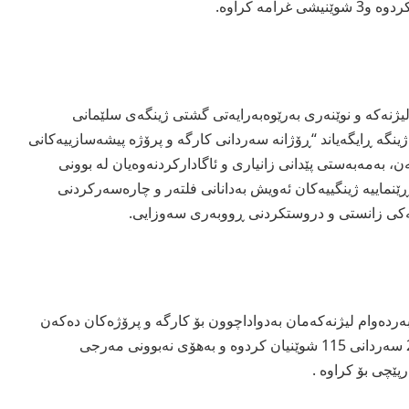
رامە كراوە.
نەكە و نوێنەری بەرێوەبەرایەتی گشتی ژینگەی سلێمانی
ینگە ڕایگەیاند “ڕۆژانە سەردانی كارگە و پرۆژە پیشەسازییەكانی
 بەمەبەستی پێدانی زانیاری و ئاگاداركردنەوەیان لە بوونی
ێنماییە ژینگییەكان ئەویش بەدانانی فلتەر و چارەسەركردنی
ەكی زانستی و دروستكردنی ڕووبەری سەوزایی.
ردەوام لیژنەكەمان بەدواداچوون بۆ كارگە و پرۆژەكان دەكەن
لە بەرواری 1/1 بۆ 15/3 /2015 سەردانی 115 شوێنیان كردوە و بەهۆی نەبوونی مەرجی