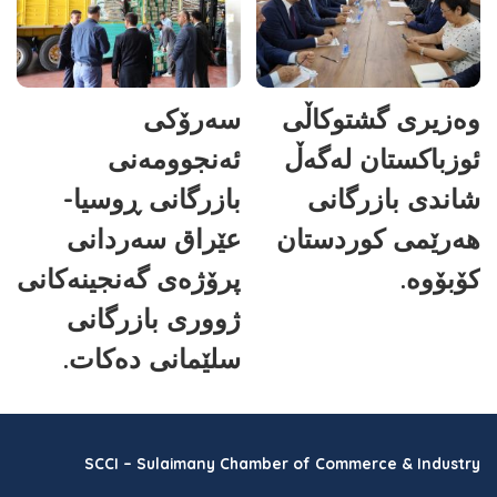
وەزیری گشتوکاڵی
سەرۆکی
ئوزباکستان لەگەڵ
ئەنجوومەنی
شاندی بازرگانی
بازرگانی ڕوسیا-
هەرێمی کوردستان
عێراق سەردانی
کۆبۆوە.
پرۆژەی گەنجینەکانی
ژووری بازرگانی
سلێمانی دەکات.
SCCI – Sulaimany Chamber of Commerce & Industry