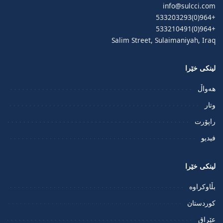
info@sulcci.com
+964(0)533203293
+964(0)533210491
Salim Street, Sulaimaniyah, Iraq
لینکی خێرا
هەواڵ
وتار
راپۆرت
فيديو
لینکی خێرا
بڵاوکراوە
کوردستان
عێراق