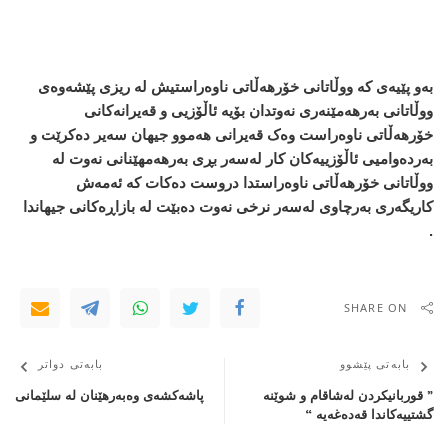
بەو پێیەی کە ووڵاتانی خۆرھەڵاتی ناوەراستیش لە ریزی پێشەوەی
ووڵاتانی بەرھەمێنەری نەوتدان بۆیە ئاڵۆزیی و قەیرانەکانی
خۆرھەڵاتی ناوەراست وەک قەیرانی ھەموو جیھان سەیر دەکرێت و
بەردەوامیی ئاڵۆزییەکان کار لەسەر بڕی بەرھەمھێنانی نەوت لە
ووڵاتانی خۆرھەڵاتی ناوەراستدا دروست دەکات کە ئەمەش
کاریگەری بەرچاوی لەسەر نرخی نەوت دەبێت لە بازاڕەکانی جیھاندا
.
SHARE ON
بابەتی پێشوو
بابەتی دواتر
” قوربانیکردن لەشاقام و شوێنە
پاشەكشەی وەبەرهێنان لە سلێمانی
گشتییەکاندا قەدەغەیە “