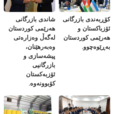
کۆڕبەندی بازرگانی
شاندی بازرگانی
ئۆزباکستان و
هەرێمی کوردستان
هەرێمی کوردستان
لەگەڵ وەزارەتی
بەڕێوەچوو.
وەبەرهێنان،
پیشەسازی و
بازرگانیی
ئۆزبەکستان
کۆبوونەوە.