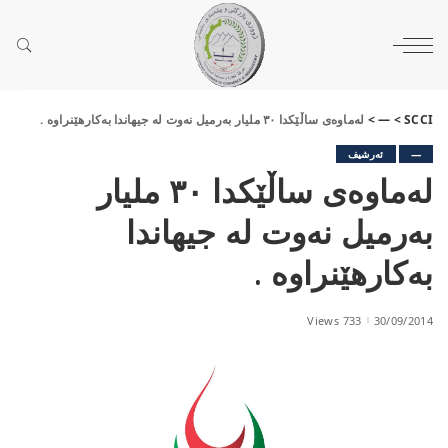
SCCI
>
—
>
لەماوەی ساڵێکدا ٣٠ ملیار بەرمیل نەوت لە جیھاندا بەکارھێنراوە .
—
ئەرشیف
لەماوەی ساڵێکدا ٣٠ ملیار
بەرمیل نەوت لە جیھاندا
بەکارھێنراوە .
733 Views
30/09/2014