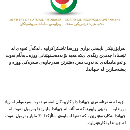
لەراپۆرتێکی تایبەتی بواری ووزەدا ئاشکراکراوە ، لەگەڵ ئەوەی لە
ئێستادا چەندین رێگەی دیکە ھەیە بۆ بەدەستھێنانی ووزە ـ بەڵام نەوت
و ئەو ماددانەی لە نەوت دەردەھێنرێن سەرچاوەی سەرەکی ووزە و
پیشەسازین لە جیھاندا.
بۆیە لە سەرتاسەری جیھاندا داواکارییەکان لەسەر نەوت بەردەوام لە زیاد
بووندایە . بەپێی راپۆرتەکە ساڵانە لە جیھاندا ملیارەھا بەرمیل نەوت لە
جیھاندا بەکاردەھێنرێن ، کە تەنھا لەماوەی ساڵێکدا ٣٠ ملیار بەرمیل نەوت
لە جیھاندا بەکارھێنراوە.