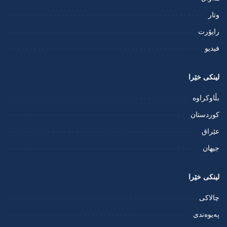
وتار
راپۆرت
فيديو
لینکی خێرا
بڵاوکراوە
کوردستان
عێراق
جیهان
لینکی خێرا
چالاکی
پەیوەندی