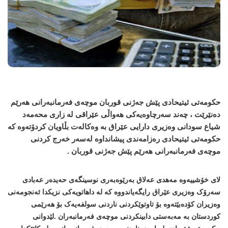
حکومەتی ئیتیحادی پێش جەژنی قوربان موچەی فەرمانبەرانی ھەرێم
دەنێرێت ، چەند سەرچاوەیەکی ھەواڵی عێراقی لە زاری محەمەد
شیاع سودانی وەزیری دارایی عێراق بە وەکالەت بڵاویان کردۆتەوە کە
حکومەتی ئیتیحادی رەزامەندی پیشانداوە لەسەر خەرج کردنی
موچەی فەرمانبەرانی ھەرێم پێش جەژنی قوربان .
لای خۆشییەوە مەھدی عەلاق بەرێوەبەری نوسینگەی حەیدەر عەبادی
سەرۆک وەزیری عێراق رایگەیاندووە کە لە داھاتویەکی نزیکدا ئەنجومەنی
وەزیران کۆدەبێتەوە بۆ تاوتوێکردنی ناردنی سولفەیەک بۆ ھەرێمی
کوردستان بە مەبەستی دابینکردنی موچەی فەرمانبەران .لێدوانی