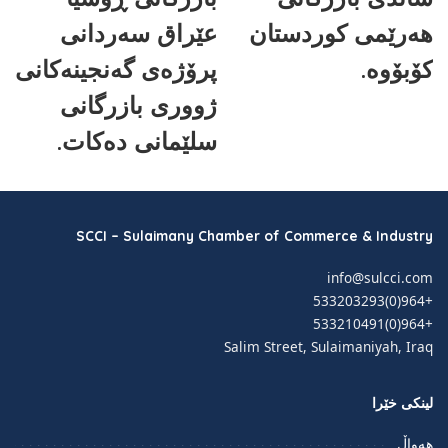
هەرێمی کوردستان
عێراق سەردانی
کۆبۆوە.
پرۆژەی گەنجینەکانی
ژووری بازرگانی
سلێمانی دەکات.
SCCI – Sulaimany Chamber of Commerce & Industry
info@sulcci.com
+964(0)533203293
+964(0)533210491
Salim Street, Sulaimaniyah, Iraq
لینکی خێرا
هەواڵ