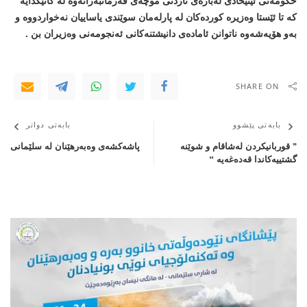
حکومەتی ئیتیحادی لەبارەی ناردنی موچەی فەرمانبەرانەوە لە کاتێکدایە
کە تا ئێستا وەزیرە کوردەکان لە پارلەمان سوێندی یاساییان نەخواردووە و
بەو ھۆیەشەوە ناتوانن ئامادەی دانیشتنەکانی ئەنجومەنی وەزیران بن .
SHARE ON
بابەتی پێشوو
بابەتی دواتر
” قوربانیکردن لەشاقام و شوێنە
پاشەكشەی وەبەرهێنان لە سلێمانی
گشتییەکاندا قەدەغەیە “