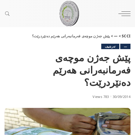
SCCI
>
—
>
پێش جەژن موچەی فەرمانبەرانی ھەرێم دەنێردرێت؟
—
ئەرشیف
پێش جەژن موچەی
فەرمانبەرانی ھەرێم
دەنێردرێت؟
783 Views
30/09/2014