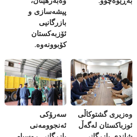
بەڕێوەچوو.
وەبەرهێنان،
پیشەسازی و
بازرگانیی
ئۆزبەکستان
کۆبوونەوە.
وەزیری گشتوکاڵی
سەرۆکی
ئوزباکستان لەگەڵ
ئەنجوومەنی
شاندی بازرگانی
بازرگانی ڕوسیا-