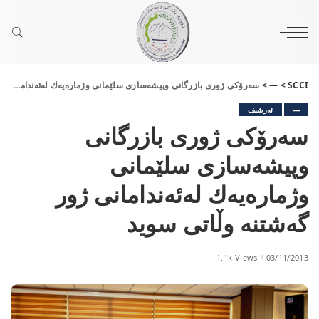
SCCI
>
—
>
سەرۆكی ژوری بازرگانی وپیشەسازی سلێمانی وژمارەیەك لەئەندامانی ژور گەشتنە وڵاتی سوید
—
ئەرشیف
سەرۆكی ژوری بازرگانی
وپیشەسازی سلێمانی
وژمارەیەك لەئەندامانی ژور
گەشتنە وڵاتی سوید
1.1k Views
03/11/2013