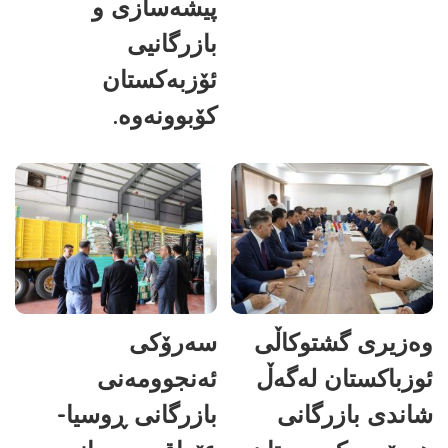
پیشەسازی و
بازرگانیی
ئۆزبەکستان
کۆبوونەوە.
وەزیری گشتوکاڵی
سەرۆکی
ئوزباکستان لەگەڵ
ئەنجوومەنی
شاندی بازرگانی
بازرگانی ڕوسیا-