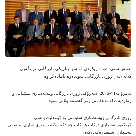
بەمەبەستی بەشداریكردن لە سیمینارێكی بازرگانی وژینگەیی،
كەلەلایەن ژوری بازرگانی سویدەوە ئامادەكراوە
ئەمرۆ 3-11-2013 سەرۆكی ژوری بازرگانی وپیشەسازی سلێمانی و
ژمارەیەك لە ئەندامانی ژور گەشتنە وڵاتی سوید
ژوری بازرگانی وپیشەسازی سلێمانی بە كۆمەڵێك بابەتی
گرنگەوەبەشداری دەكات هاوكات چەندكەسێكە پسپۆری شاری سلێمانی
بەشداری سیمینارەكەدەكەن