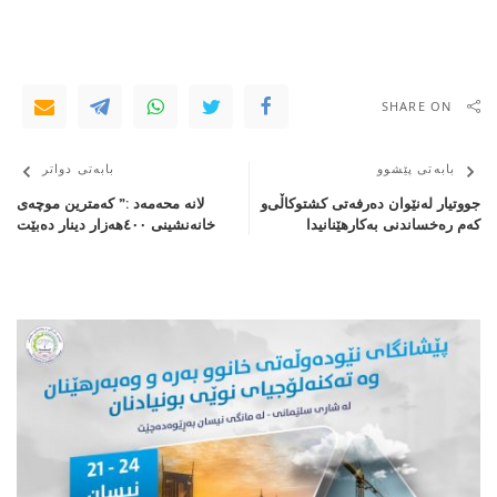
SHARE ON
بابەتی پێشوو
بابەتی دواتر
جووتیار له‌نێوان ده‌رفه‌تی‌ كشتوكاڵی‌‌و
لانە محەمەد :” کەمترین موچەی
كه‌م ره‌خساندنی‌ به‌كارهێنانیدا ‌
خانەنشینی ٤٠٠ھەزار دینار دەبێت