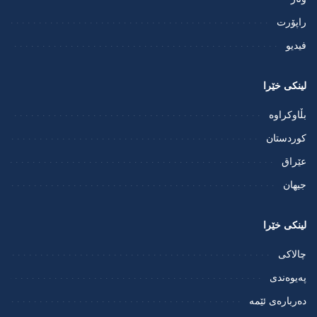
راپۆرت
فيديو
لینکی خێرا
بڵاوکراوە
کوردستان
عێراق
جیهان
لینکی خێرا
چالاکی
پەیوەندی
دەربارەی ئێمە