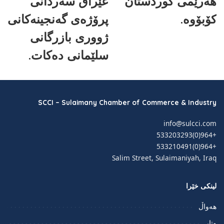
هەرێمی کوردستان
عێراق سەردانی
کۆبۆوە.
پرۆژەی گەنجینەکانی
ژووری بازرگانی
سلێمانی دەکات.
SCCI – Sulaimany Chamber of Commerce & Industry
info@sulcci.com
+964(0)533203293
+964(0)533210491
Salim Street, Sulaimaniyah, Iraq
لینکی خێرا
هەواڵ
وتار