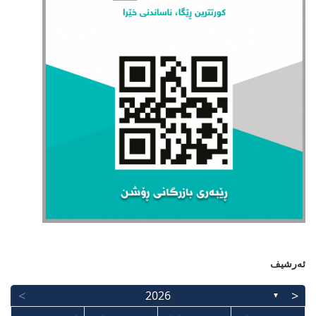
ئەرشیف
>
<
2026
▼