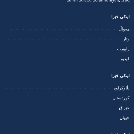
لینکی خێرا
هەواڵ
وتار
راپۆرت
فيديو
لینکی خێرا
بڵاوکراوە
کوردستان
عێراق
جیهان