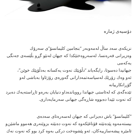
دۆسیه‌ی ژماره‌
نزیكه‌ی سه‌د ساڵ له‌مه‌وبه‌ر “بنجامین كلیمانسۆ”ی سه‌رۆك
وه‌زیرانی فه‌ره‌نسا، له‌سه‌روه‌ختێكدا كه‌ جیهان له‌نێو گڕو بڵێسه‌ی جه‌نگی
یه‌كه‌می
جیهانیدا ده‌سوتا، رایگه‌یاند “دڵۆپێك نه‌وت یه‌كسانه‌ به‌دڵۆپێك خوێن”،
ئه‌و وه‌ك زۆرێك له‌سیاسه‌تمه‌دارانی گه‌وره‌ی رۆژئاوا به‌باشی له‌و
گۆڕانكارییانه‌
تێده‌گه‌ی كه‌ له‌ئاستی جیهاندا روویانده‌دا‌و دنیایان به‌ره‌و ئاڕاسته‌یه‌ك ده‌برد
كه‌ نه‌وت تێیدا ده‌بووه‌ شاڕه‌گی جیهانی سه‌رمایه‌داری.
“كلیمانسۆ” باش ده‌یزانی كه‌ جیهان له‌سه‌ره‌تای سه‌ده‌ی
بیسته‌مه‌وه‌ پێده‌نێته‌ قۆناغێكه‌وه‌ كه‌ نه‌وت ده‌بێته‌ بزوێنه‌ری هه‌موو ماشێن‌و
ئامێره‌ پیشه‌سازییه‌كان، ئه‌و پێشوه‌خت دركی به‌وه‌ كرد بوو كه‌ نه‌وت نه‌ك