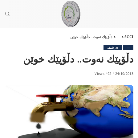
SCCI
>
—
>
دڵۆپێك نه‌وت.. دڵۆپێك خوێن
—
ئەرشیف
دڵۆپێك نه‌وت.. دڵۆپێك خوێن
492 Views
24/10/2013