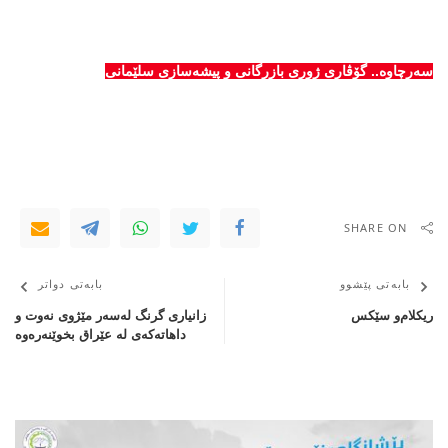
سەرچاوە.. گۆڤاری ژوری بازرگانی و پیشەسازی سلێمانی
SHARE ON
بابەتی پێشوو
بابەتی دواتر
ریكلام‌و سێكس
زانیاری گرنگ لەسەر مێژوی نەوت و
داهاتەكەی لە عێراق بخوێنەرەوە