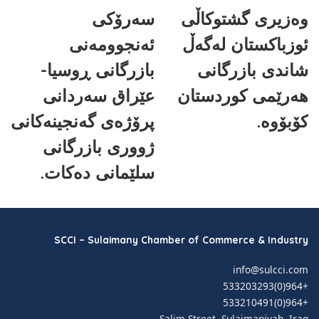
وەزیری گشتوکاڵی
سەرۆکی
ئوزباکستان لەگەڵ
ئەنجوومەنی
شاندی بازرگانی
بازرگانی ڕوسیا-
هەرێمی کوردستان
عێراق سەردانی
کۆبۆوە.
پرۆژەی گەنجینەکانی
ژووری بازرگانی
سلێمانی دەکات.
SCCI – Sulaimany Chamber of Commerce & Industry
info@sulcci.com
+964(0)533203293
+964(0)533210491
Salim Street, Sulaimaniyah, Iraq