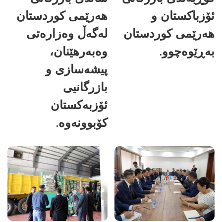
ئۆزباکستان و
هەرێمی کوردستان
هەرێمی کوردستان
لەگەڵ وەزارەتی
بەڕێوەچوو.
وەبەرهێنان،
پیشەسازی و
بازرگانیی
ئۆزبەکستان
کۆبوونەوە.