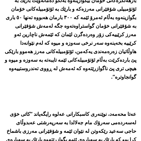
بارهه‌ڵگره‌كانی خۆمان بیگوازینه‌وه‌ به‌ڵكو ده‌مانه‌وێت بارێك به‌
ئۆتۆمبیلی شۆفێرانی مه‌رزه‌كه‌ و بارێك به‌ ئۆتۆمبیله‌كانی خۆمان
بگوازینه‌وه‌ به‌ڵام ئه‌مرۆ ئێمه‌ كه‌ ٣٠٠ بارمان هه‌بووه‌ ته‌نها ٥٠ باری
به‌ شۆفێرانی خۆمان گواستراوه‌ته‌وه‌ جگه‌ له‌مه‌ش شۆفێرانی
مه‌رز كرێییه‌كی زۆر وه‌رده‌گرن لێمان كه‌ ئێمه‌ش ناچارین ئه‌و
كرێییه‌ بخه‌ینه‌وه‌ سه‌ر نرخی سه‌وزه‌ و میوه‌ كه‌ له‌م نێوانه‌دا
هاوڵاتیان زه‌ره‌مه‌ندی یه‌كه‌من، ئۆتۆمبیله‌كانی مه‌رز هه‌موو بارێكی
پێ بارده‌كرێت به‌ڵام ئۆتۆمبیله‌كانی ئێمه‌ تایبه‌ته‌ به‌ سه‌وزه‌ و میوه‌ و
هیچی تری پێ ناگوازرێته‌وه‌ كه‌ ئه‌مه‌ش له‌ ڕووی ته‌ندروستییه‌وه‌
گوانجاوتره‌”.
عه‌تا محه‌مه‌د، نوێنه‌ری كاسبكارانی عه‌لوه‌ رایگه‌یاند ”كاتی خۆی
له‌سه‌رده‌می سه‌رۆك مام جه‌لالدا به‌ سه‌رپه‌رشتی عه‌بدوڵای
حاجی سه‌عید رێكه‌وتن له‌ نێوان ئێمه‌ و شۆفێرانی مه‌رزی باشماخ
كرا بوو كه‌ بارێك به‌ سه‌یاره‌ی ئێمه‌ بگوازرێته‌وه‌ بارێك به‌ سه‌یاره‌ی