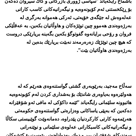
باشماخ رایگه‌یاند ”سپاسی ژووری بازرگانی و كاك سیروان ده‌كه‌ن
بۆ ڕێكخستنی ئه‌م كۆبونه‌وه‌یه‌ و نیگه‌رانیه‌كانی كاسب كارانی
عه‌له‌وه‌ش له‌ جێگه‌ی خۆیه‌تی، ئه‌ركی هه‌موانه‌ به‌رگری له‌
به‌رژه‌وه‌ندی هه‌موو چین توێژه‌كان و هاوڵاتیان بكه‌ین، به‌ عه‌قڵێكی
فروان و رۆحی برایانه‌وه‌ گفوتوگۆ بكه‌ین بگه‌ینه‌ بریارێكی دروست
كه‌ هیچ چین توێژێك زه‌ره‌رمه‌ند نه‌بێت بریارێك بده‌ین له‌
به‌رژه‌وه‌ندی هاوڵاتیان بێت”.
سه‌ڵاح مه‌جید، به‌رێوبه‌ری گشتی گواستنه‌وه‌ی هه‌رێم كه‌ له‌
هه‌ولێره‌وه‌ به‌یاوه‌ری شاندێك بۆ به‌شداری كردن له‌م كۆبونه‌وه‌یه‌
هاتبوونه‌ سلێمانی رایگه‌یاند ”ئێمه‌ داكۆكی له‌ مافی ئه‌و شۆفێرانه‌
ده‌كه‌ین كه‌ به‌پێی یاساكانی وه‌زاره‌تی گواستنه‌وه‌ی حكومه‌تی
هه‌رێمه‌وه‌ كارتی كاركردنیان پێدراوه‌، ده‌مانه‌وێت گوێبیستی سكاڵا
و نیگه‌رانیه‌كانی كاسبكارانی عه‌لوه‌ی سلێمانی و نوێنه‌رانی
سه‌ندیكای شۆفێران بین و دواتر به‌دواداچونی پێوست بۆ كێشه‌كان