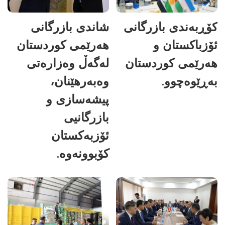
کۆڕبەندی بازرگانی
شاندی بازرگانی
ئۆزباکستان و
هەرێمی کوردستان
هەرێمی کوردستان
لەگەڵ وەزارەتی
بەڕێوەچوو.
وەبەرهێنان،
پیشەسازی و
بازرگانیی
ئۆزبەکستان
کۆبوونەوە.