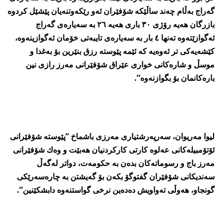
گه‌راج به‌ڵام چه‌ند ساڵێكه‌ شۆفێران ئه‌و رێكه‌وتنه‌یان پێشێل كردوه‌
بازرگان هه‌یه‌ رۆژی ٣٠ باری هه‌یه‌ ٢٦ به‌ سه‌یاره‌ی گه‌راج
ئه‌گوازێته‌وه‌ ته‌نها ٤ بار به‌ سه‌یاره‌ی تایبه‌تی خۆمان ئه‌گوازینه‌وه‌،
كێشه‌یه‌كی تر ئه‌وه‌یه‌ كه‌ ئێمه‌ پێوسته‌ رزق بنێرین بۆ به‌غدا و
موسڵ و شاره‌كانی خواری عێراق شۆفێرانی مه‌رز رازی نین
باره‌كانمان بۆ بگوازنه‌وه‌”.
لیوا مه‌ریوان، سه‌رپه‌رشتیاری مه‌رزی باشماخ ”پێوسته‌ شۆفێرانی
ئۆتۆمبیله‌كانی عه‌لوه‌ كارتی كاركردنیان هه‌بێت و وه‌ك شۆفێرانی
مه‌رز باج و رسوماته‌كان بده‌ن به‌ حكومه‌ت، دواتر له‌گه‌ڵ
سه‌ندیكانی شۆفێران گفتوگۆ بكه‌ن بۆ گه‌یشتن به‌ چاره‌سه‌رێكی
گونجاو، هه‌وڵی ته‌واویش ده‌ده‌ین نرخی گواستنه‌وه‌ دابشكێنین”.