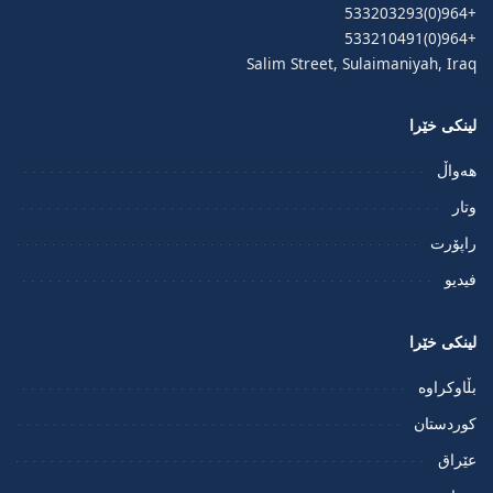
+964(0)533203293
+964(0)533210491
Salim Street, Sulaimaniyah, Iraq
لینکی خێرا
هەواڵ
وتار
راپۆرت
فيديو
لینکی خێرا
بڵاوکراوە
کوردستان
عێراق