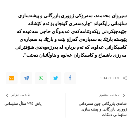
سیروان محه‌مه‌د، سه‌رۆكی ژووری بازرگانی و پیشه‌سازی
سلێمانی رایگه‌یاند ”چاره‌سه‌ری گونجاو بۆ ئه‌م كێشانه‌
جێبه‌جێكردنی رێكه‌وتنامه‌كه‌ی عه‌بدوڵای حاجی سه‌عیده‌ كه‌
پێوسته‌ بارێك به‌ سه‌یاره‌ی گه‌راج بێت و بارێك به‌ سه‌یاره‌ی
كاسبكارانی عه‌لوه‌، كه‌ ئه‌م بریاره‌ له‌ به‌رژه‌وه‌ندی شۆفێرانی
مه‌رزی باشماخ و كاسبكاران عه‌لوه‌ و هاوڵاتیان ده‌بێت”.
SHARE ON
بابەتی پێشوو
بابەتی دواتر
شاندی بازرگانی چین سه‌ردانی
پاش ٢٣٥ ساڵ سلێمانی
ژووری بازرگانی و پیشه‌سازی
سلێمانی ده‌كات