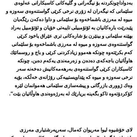
به‌دواداچونكردنه‌ بۆ نیگه‌رانی و گلیه‌كانی كاسبكارانی عه‌لوه‌ی
سلێمانی كه‌ نیگه‌ران له‌ زۆری نرخی كرێی گواستنه‌وه‌ی سه‌وزه‌ و
میوه‌ له‌ مه‌رزی باشماخه‌وه‌ بۆ سلێمانی و داوا ده‌كه‌ن رێگه‌یان
پێبدرێت باره‌كانیان به‌ ئۆتۆمبیلی تایبه‌تی خۆیان و ئۆتۆمبیل به‌راد
بهێنه‌ سلێمانی و بینێرن بۆ شاره‌كانی تری عێراق یاخود كرێی
گواستنه‌وه‌ی سه‌وزه‌ و میوه‌ له‌ مه‌رزی باشماخه‌وه‌ بۆ سلێمانی
كه‌م بكرێته‌وه‌ چونكه‌ هه‌موو زیادكردنی كرێی و باج و روسماتێك
هاوڵاتیان باجه‌كه‌ی ده‌ده‌ن و زه‌رمه‌ندی یه‌كه‌م ده‌بن، چونكه‌
كاسبكاران كرێی گواستنه‌وه‌ی به‌رهه‌مه‌كانیش ده‌خه‌نه‌ سه‌ر
نرخی سه‌وزه‌ و میوه‌ كه‌ پێداویستییه‌كی رۆژانه‌ی خه‌ڵكه‌، بۆیه‌
وه‌ك ژووری بازرگانی و پیشه‌سازی سلێمانی هه‌موانمان لێره‌
كۆكردۆته‌وه‌ تاكو بگه‌ینه‌ بریارێك له‌ به‌رژه‌وه‌ندی هاوڵاتیان بێت”.
لای خۆشیوه‌ لیوا مه‌ریوان كه‌مال، سه‌رپه‌رشتیاری مه‌رزی