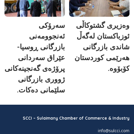
وەزیری گشتوکاڵی
سەرۆکی
ئوزباکستان لەگەڵ
ئەنجوومەنی
شاندی بازرگانی
بازرگانی ڕوسیا-
هەرێمی کوردستان
عێراق سەردانی
کۆبۆوە.
پرۆژەی گەنجینەکانی
ژووری بازرگانی
سلێمانی دەکات.
SCCI – Sulaimany Chamber of Commerce & Industry
info@sulcci.com