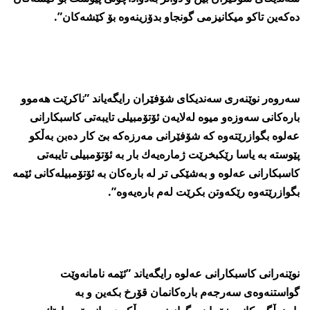
ده‌كه‌ین تاكو میكانیزمی گونجاو بدۆزینه‌وه‌ بۆ كێشه‌كان”.
سه‌روه‌ر نوێنه‌ری سه‌ندیكای شۆفێران رایگه‌یاند ”ناكرێت هه‌موو
باره‌كانی سه‌وزه‌و میوه‌ له‌لایه‌ن ئۆتۆمبیلی تایبه‌تی كاسبكارانی
عه‌لوه‌ بگوازرێته‌وه‌ كه‌ شۆفێرانی مه‌رزه‌كه‌ بێ كار ده‌بن به‌ڵكو
پێوسته‌ به‌ یاسا رێكبخرێت ژماره‌یه‌ك بار به‌ ئۆتۆمبیلی تایبه‌تی
كاسبكارانی عه‌لوه‌ و به‌شێكی تر له‌ باره‌كان به‌ ئۆتۆمبیله‌كانی ئێمه‌
بگوازرێته‌وه‌ رێكه‌وتن بكرێت له‌م باره‌یه‌وه‌”.
نوێنه‌رانی كاسبكارانی عه‌لوه‌ رایگه‌یاند ”ئێمه‌ نامانه‌وێت
گواستنه‌وه‌ی سه‌رجه‌م باره‌كانمان قۆرخ بكه‌ین و به‌