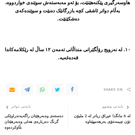
هاوسەرگیری پێکنەهێنێت، بۆ ئەو مەبەستەش سوێندی خواردووە،
بەڵام دواتر ئاشقی کچە بازرگانێک دەبێت و سوێندەکەی
دەشکێنێت.
١٠. لە نەرویج رۆڵگێرانی منداڵانی تەمەن ١٢ ساڵ لە رێکلامەکاندا
قەدەغەیە.
SHARE ON
بابەتی پێشوو
بابەتی دواتر
لە 6 مانگدا عیراق زیاتر لە 2 ملیۆن
دەستەی وەبەرهێنان راگەیەندراوێکی
تۆن چیمەنتۆی بەرهەمهێناوە
گرنگ دەربارەی هەلی وەبەرهێنان
بڵاوکردەوە