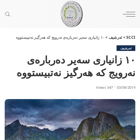
SCCI
>
ئەرشیف
>
١٠ زانیاری سەیر دەربارەی نەرویج کە هەرگیز نەتبیستووە
ئەرشیف
١٠ زانیاری سەیر دەربارەی
نەرویج کە هەرگیز نەتبیستووە
547 Views
03/09/2019