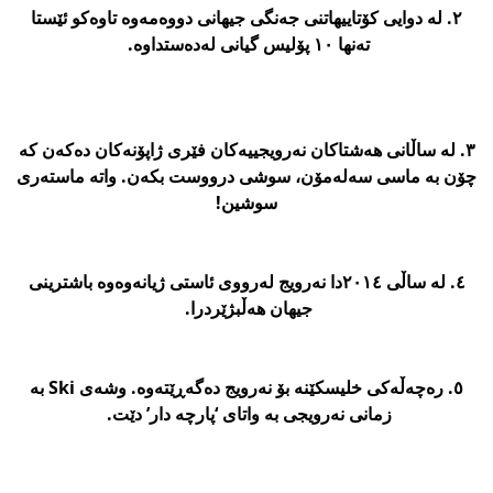
٢. لە دوایی کۆتاییهاتنی جەنگی جیهانی دووەمەوە تاوەکو ئێستا
تەنها ١٠ پۆلیس گیانی لەدەستداوە.
٣. لە ساڵانی هەشتاکان نەرویجییەکان فێری ژاپۆنەکان دەکەن کە
چۆن بە ماسی سەلەمۆن، سوشی درووست بکەن. واتە ماستەری
سوشین!
٤. لە ساڵی ٢٠١٤دا نەرویج لەرووی ئاستی ژیانەوەوە باشترینی
جیهان هەڵبژێردرا.
٥. رەچەڵەکی خلیسکێنە بۆ نەرویج دەگەڕێتەوە. وشەی Ski بە
زمانی نەرویجی بە واتای ‘پارچە دار’ دێت.