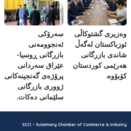
وەزیری گشتوکاڵی
سەرۆکی
ئوزباکستان لەگەڵ
ئەنجوومەنی
شاندی بازرگانی
بازرگانی ڕوسیا-
هەرێمی کوردستان
عێراق سەردانی
کۆبۆوە.
پرۆژەی گەنجینەکانی
ژووری بازرگانی
سلێمانی دەکات.
SCCI – Sulaimany Chamber of Commerce & Industry