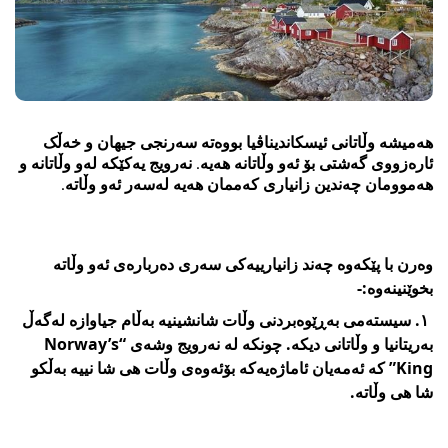
هەمیشە وڵاتانی ئیسکاندیناڤیا بووەتە سەرنجی جیهان و خەڵک
ئارەزووی گەشتی بۆ ئەو وڵاتانە هەیە. نەرویج یەکێکە لەو وڵاتانە و
هەموومان چەندین زانیاری کەممان هەیە لەسەر ئەو وڵاتە.
وەرن با پێکەوە چەند زانیارییەکی سەری دەربارەی ئەو وڵاتە
بخوێنینەوە:-
١. سیستەمی بەڕێوەبردنی وڵات شانشینیە بەڵام جیاوازە لەگەڵ
بەریتانیا و وڵاتانی دیکە. چونکە لە نەرویج وشەی “Norway’s
King” کە ئەمەیان ئاماژەیەکە بۆئەوەی وڵات هی شا نییە بەڵکو
شا هی وڵاتە.