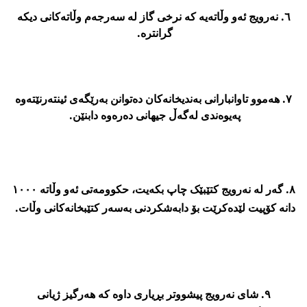
٦. نەرویج ئەو وڵاتەیە کە نرخی گاز لە سەرجەم وڵاتەکانی دیکە
گرانترە.
٧. هەموو تاوانبارانی بەندیخانەکان دەتوانن بەرێگەی ئینتەرنێتەوە
پەیوەندی لەگەڵ جیهانی دەرەوە دابنێن.
٨. گەر لە نەرویج کتێبێک چاپ بکەیت، حکوومەتی ئەو وڵاتە ١٠٠٠
دانە کۆپیت لێدەکرێت بۆ دابەشکردنی بەسەر کتێبخانەکانی وڵات.
٩. شای نەرویج پیشووتر بڕیاری داوە کە هەرگیز ژیانی