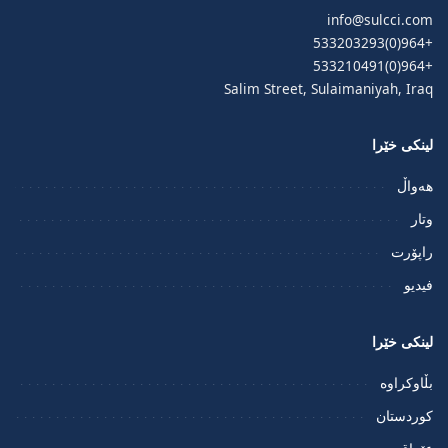
info@sulcci.com
+964(0)533203293
+964(0)533210491
Salim Street, Sulaimaniyah, Iraq
لینکی خێرا
هەواڵ
وتار
راپۆرت
فيديو
لینکی خێرا
بڵاوکراوە
کوردستان