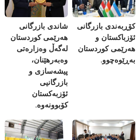
کۆڕبەندی بازرگانی
شاندی بازرگانی
ئۆزباکستان و
هەرێمی کوردستان
هەرێمی کوردستان
لەگەڵ وەزارەتی
بەڕێوەچوو.
وەبەرهێنان،
پیشەسازی و
بازرگانیی
ئۆزبەکستان
کۆبوونەوە.