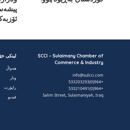
پیشەسا
ئۆزبەک
SCCI – Sulaimany Chamber of
لینکی خێر
Commerce & Industry
هەواڵ
info@sulcci.com
وتار
+964(0)533203293
راپۆرت
+964(0)533210491
Salim Street, Sulaimaniyah, Iraq
فيديو