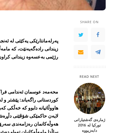
SHARE ON
زیندانی راده‌گه‌یه‌نێت، كه‌ مامه‌ڵ
رژێمی به‌عسه‌وه‌ زیندانی كراون
READ NEXT
محه‌مه‌د عوسمان ئه‌ندامی فراكسی
كوردستانی راگه‌یاند: پێشتر و له‌ك
هاووڵاتیانه‌ دابوو كه‌ خه‌ڵكی كه
لایه‌ن حاكمێكی شۆڤێنی دڵڕه‌شی ع
ژمارەی گەشتیارانی
هه‌وڵه‌كانمان ره‌زامه‌ندی سه‌ر
تورکیا لە 2016
دابەزیووە
ساڵدا مامه‌ڵه‌كانیان ته‌واو ده‌ب