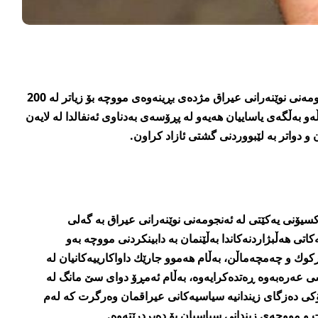
په‌رله‌مانتارێكی یه‌كێتی له‌ ئه‌نجومه‌نی نوێنه‌رانی عیراق مژده‌ی بڕینه‌وه‌ی مووچه‌ بۆ زیاتر له‌ 200
ه‌و به‌ڵگه‌ی یاساییان هه‌یه‌و له‌ پڕۆسه‌ی به‌دناوی ئه‌نفالدا له‌ لایه‌ن
 و دواتر به‌ لێبووردنی گشتی ئازاد كراون.
ۆنی یه‌كێتی له‌ ئه‌نجومه‌نی نوێنه‌رانی عیراق به‌ گه‌لی
اتی هه‌ڵبژاردنه‌كاندا به‌ڵێنمان به‌ دابینكردنی مووچه‌ به‌و
‌ركوك و چه‌مچه‌ماڵن، به‌ڵام هه‌موو جارێك داواكارییه‌كانیان له‌
ه‌ره‌به‌وه‌ ڕه‌تده‌كرایه‌وه‌، به‌ڵام ئه‌مڕۆ دوای سێ مانگ له‌
ۆكی ده‌زگای زیندانیه‌ سیاسیه‌كانی عیراقمان وه‌رگرت كه‌ له‌م
ێت و مووچه‌ی زیندانی سیاسیان بۆ ده‌بڕدرێته‌وه‌.