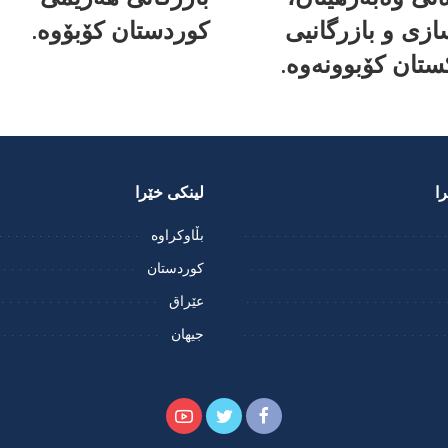
زی و بازرگانیی
کوردستان کۆبۆوە.
ستان کۆبوونەوە.
ا
لینکی خێرا
بڵاوکراوە
کوردستان
عێراق
جیهان