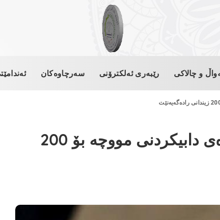
واڵ و چالاکی
رێبەری ئەلکترۆنی
سەرچاوەکان
ئەندامێت
په‌رله‌مانتارێكی یه‌كێتی مژده‌ی دابیكردنی مووچه‌ بۆ 200