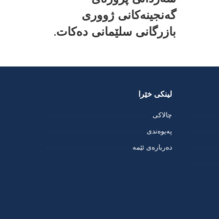
گەنجینەکانی ژووری
بازرگانی سلێمانی دەکات.
لینکی خێرا
چالاکی
پەیوەندی
دەربارەی ئێمە