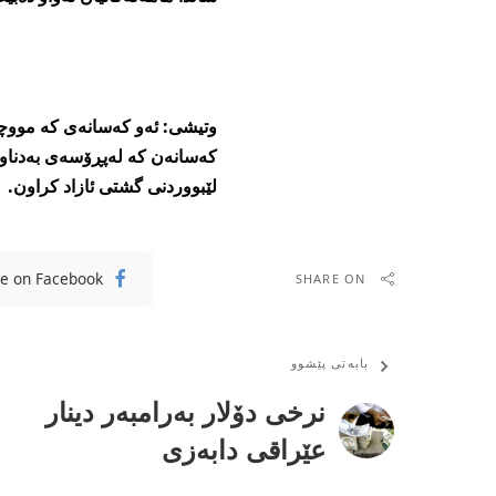
كه‌سانه‌ن كه‌ له‌پڕۆسه‌ی به‌دناوی
لێبووردنی گشتی ئازاد كراون.
e on Facebook
SHARE ON
بابەتی پێشوو
نرخی دۆلار به‌رامبه‌ر دینار
عێراقی دابه‌زی