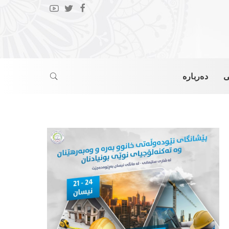
ی
دەربارە