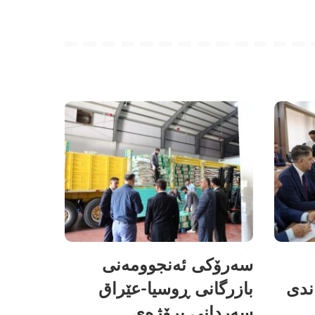
سەرۆکی ئەنجوومەنی
ندی
بازرگانی ڕوسیا-عێراق
سەردانی پرۆژەی