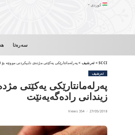
کوردی
سەرەتا
هە
SCCI
>
ئەرشیف
>
په‌رله‌مانتارێكی یه‌كێتی مژده‌ی دابیكردنی مووچه‌ بۆ 200 زیندانی راده‌گه‌یه‌نێت
ئەرشیف
زیندانی راده‌گه‌یه‌نێت
354 Views
27/05/2018