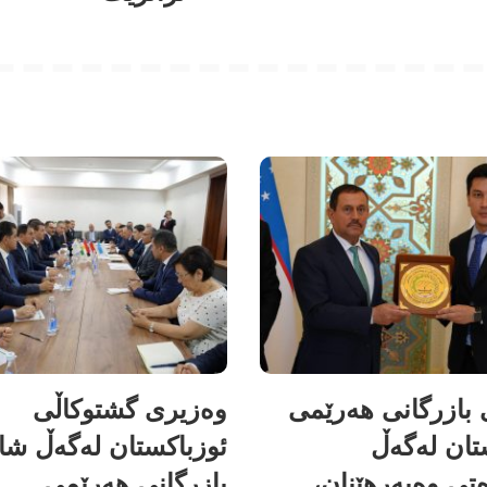
بازرگانی هەرێمی
وەزیری گشتوکاڵی
تان لەگەڵ
ئوزباکستان لەگەڵ شا
تی وەبەرهێنان،
بازرگانی هەرێمی