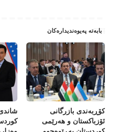
بابەتە پەیوەندیدارەکان
کۆڕبەندی بازرگانی
شاندی 
ئۆزباکستان و هەرێمی
کوردس
کوردستان بەڕێوەچوو.
وەزارە