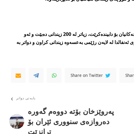
وتیشی: ئه‌و كه‌سانه‌ی كه‌ مووچه‌كانیان بۆ دابینده‌كرێت، زیاتر له‌ 200 زیندانی ده‌بێت و ئه‌و
 ئه‌نفالدا له‌ لایه‌ن رژێمی به‌عسه‌وه‌ زیندانی كراون و دواتر به‌
Share on Twitter
Shar
بابەتی دواتر
پەروێزخان بۆتە دووەم گەورە
دەروازەی سنووری ئێران بۆ
ترانزێت