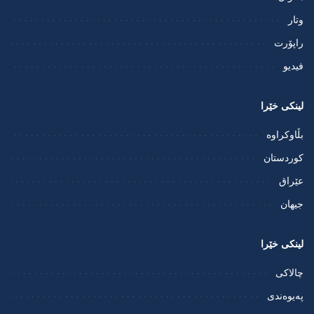
وتار
راپۆرت
فيديو
لینکی خێرا
بڵاوکراوە
کوردستان
عێراق
جیهان
لینکی خێرا
چالاکی
پەیوەندی