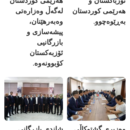
ئۆزباکستان و
هەرێمی کوردستان
هەرێمی کوردستان
لەگەڵ وەزارەتی
بەڕێوەچوو.
وەبەرهێنان،
پیشەسازی و
بازرگانیی
ئۆزبەکستان
کۆبوونەوە.
وەزیری گشتوکاڵی
شاندی بازرگانی