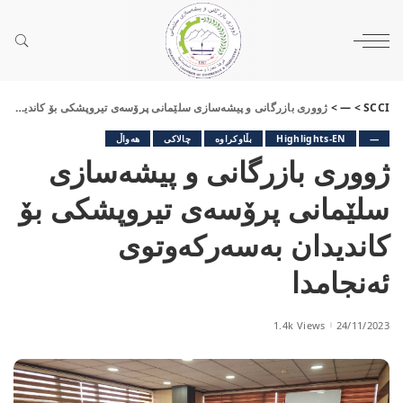
SCCI
>
—
>
ژووری بازرگانی و پیشەسازی سلێمانی پرۆسەی تیروپشکی بۆ کاندیدان بەسەرکەوتوی ئەنجامدا
—
Highlights-EN
بڵاوکراوە
چالاکی
هەواڵ
ژووری بازرگانی و پیشەسازی
سلێمانی پرۆسەی تیروپشکی بۆ
کاندیدان بەسەرکەوتوی
ئەنجامدا
1.4k Views
24/11/2023