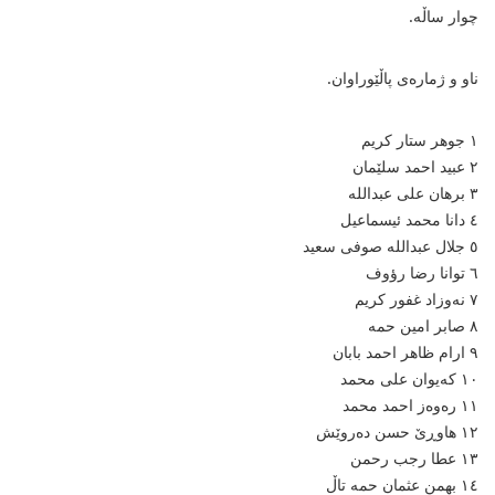
چوار ساڵە.
ناو و ژمارەی پاڵێوراوان.
١ جوهر ستار کریم
٢ عبید احمد سلێمان
٣ برهان علی عبداللە
٤ دانا محمد ئیسماعیل
٥ جلال عبداللە صوفی سعید
٦ توانا رضا رؤوف
٧ نەوزاد غفور کریم
٨ صابر امین حمە
٩ ارام ظاهر احمد بابان
١٠ کەیوان علی محمد
١١ رەوەز احمد محمد
١٢ هاوڕێ حسن دەروێش
١٣ عطا رجب رحمن
١٤ بهمن عثمان حمە تاڵ