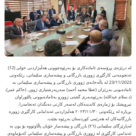
لە درێژەی پڕۆسەی ئامادەكاری بۆ بەرێوەچوونی هەڵبژاردنی خولی (12)
ئەنجومەنی كارگێڕی ژووری بازرگانی و پیشەسازی سلێمانی، رێكەوتی
23/11/2023 لە باڵەخانەی ژووری بازرگانی و پیشەسازی سلێمانی بە
ئامادەبونی بەڕێزان (عطا محمد أحمد) سەرپەرشتیاری ژوور، (حاكم عمر)،
(د.سلام عبدالله) بەڕێوەبەری گشتی ژوورو بەئامادەبوونی پالێوراوان
تیروپشك بۆ ژمارەی كاندیدەكان لەسەر كارتی دەنگدان ئەنجامدرا.
بڕیارە لە ڕێکەوتی ۲٠۲۳/۱۱/۳٠ هەڵبژاردنی ئەندامانی کارگێڕی ژوورە
بازرگانیەکان لە هەرێمی کوردستان بەڕێوە بچێت.
لەپارێزگای سلێمانی (۲٦) بازرگان و پیشەساز خۆیان پاڵاوتووە بۆ بون بە
ئەندامی کارگێڕی لە ژووری بازرگانی و پیشەسازی سلێمانی کەبۆماوەی