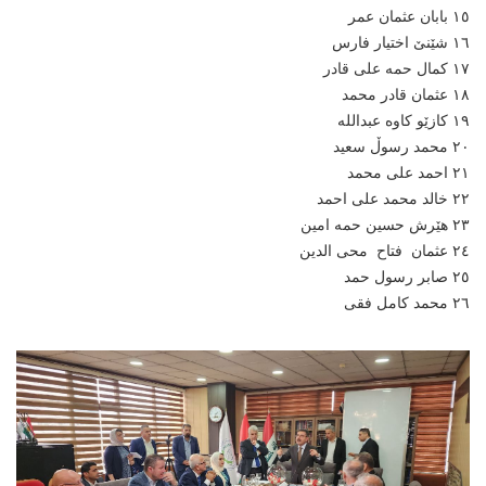
١٥ بابان عثمان عمر
١٦ شێنێ اختیار فارس
١٧ کمال حمە علی قادر
١٨ عثمان قادر محمد
١٩ کازێو کاوە عبداللە
٢٠ محمد رسوڵ سعید
٢١ احمد علی محمد
٢٢ خالد محمد علی احمد
٢٣ هێرش حسین حمە امین
٢٤ عثمان فتاح محی الدین
٢٥ صابر رسول حمد
٢٦ محمد کامل فقی