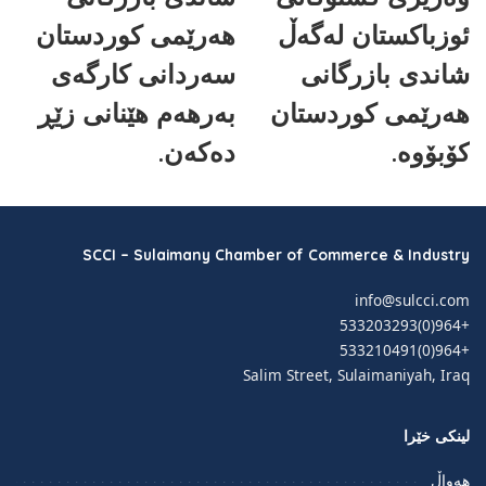
ئوزباکستان لەگەڵ
هەرێمی کوردستان
شاندی بازرگانی
سەردانی کارگەی
هەرێمی کوردستان
بەرهەم هێنانی زێڕ
کۆبۆوە.
دەکەن.
SCCI – Sulaimany Chamber of Commerce & Industry
info@sulcci.com
+964(0)533203293
+964(0)533210491
Salim Street, Sulaimaniyah, Iraq
لینکی خێرا
هەواڵ