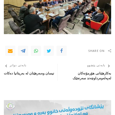
SHARE ON
بابەتی پێشوو
بابەتی دواتر
بەکارهێنانی هۆرمۆنەکان
نیسان وەبەرهێنان لە بەریتانیا دەکات
لەپەلەوەرداوچەند سەرنجێک