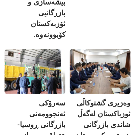
پیشەسازی و
بازرگانیی
ئۆزبەکستان
کۆبوونەوە.
وەزیری گشتوکاڵی
سەرۆکی
ئوزباکستان لەگەڵ
ئەنجوومەنی
شاندی بازرگانی
بازرگانی ڕوسیا-