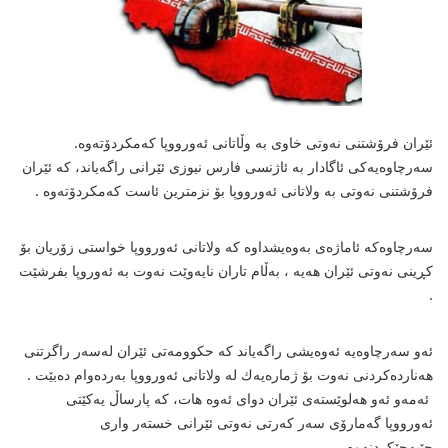
ئێران فرۆشتنی نه‌وتی خاوی به‌ وڵاتانی ئه‌ورووپا كه‌مكردۆته‌وه‌.
سه‌رچاوه‌یه‌كی ئاگادار به‌ ئاژنسی فارس نیوزی ئێرانی راگه‌یاند، كه‌ ئێران
فرۆشتنی نه‌وتی به‌ ولاتانی ئه‌ورووپا بۆ نزمترین ئاست كه‌مكردۆته‌وه‌ .
سه‌رچاوه‌كه‌ ئاماژه‌ی به‌وه‌یشداوه‌ كه‌ ولاتانی ئه‌ورووپا خواستی زۆریان بۆ
كڕینی نه‌وتی ئێران هه‌یه‌ ، به‌ڵام تاران نایه‌وێت نه‌وت به‌ ئه‌وروپا بفرشێت
.
ئه‌و سه‌رچاوه‌یه‌ ئه‌وه‌یشی راگه‌یاند كه‌ حكوومه‌تی ئێران له‌سه‌ر راگرتنی
هه‌نارده‌كردنی نه‌وت بۆ ژماره‌یه‌ك له‌ ولاتانی ئه‌ورووپا به‌رده‌وام ده‌بێت .
ئه‌مه‌و ئه‌و هه‌لوێسته‌ی ئێران دوای ئه‌وه‌ هات، كه‌ پارساڵ یه‌كێتی
ئه‌ورووپا گه‌مارۆی سه‌ر كه‌رتی نه‌وتی ئێرانی خسته‌ر واری
جێبه‌جێكردنه‌وه‌ .