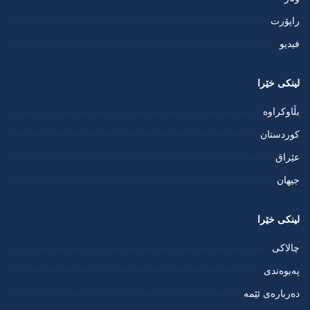
راپۆرت
فيديو
لینکی خێرا
بڵاوکراوە
کوردستان
عێراق
جیهان
لینکی خێرا
چالاکی
پەیوەندی
دەربارەی ئێمە