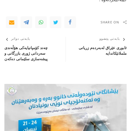
SHARE ON
بابەتی پێشوو
بابەتی دواتر
ئابوری عێراق له‌به‌رده‌م زریانی‌
چەند كۆمپانیایەكی هۆڵەندی
ململانێكاندایه‌
سەردانی ژوری بازرگانی و
پیشەسازی سلێمانی دەكەن