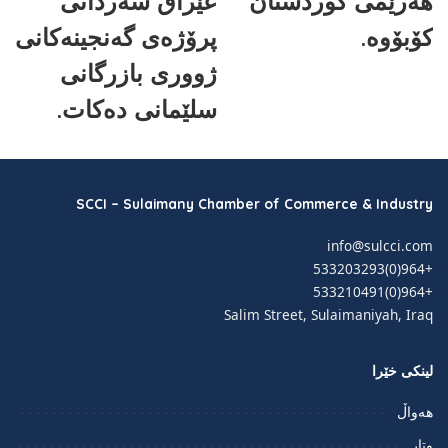
هەرێمی کوردستان
عێراق سەردانی
کۆبۆوە.
پرۆژەی گەنجینەکانی
ژووری بازرگانی
سلێمانی دەکات.
SCCI – Sulaimany Chamber of Commerce & Industry
info@sulcci.com
+964(0)533203293
+964(0)533210491
Salim Street, Sulaimaniyah, Iraq
لینکی خێرا
هەواڵ
وتار