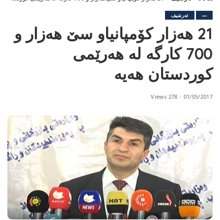
—
ئەرشیف
21 هه‌زار كۆمپانیاو سێ هه‌زار و
700 كارگه‌ له‌ هه‌رێمی‌
كوردستان هه‌یه‌
278 Views
01/05/2017