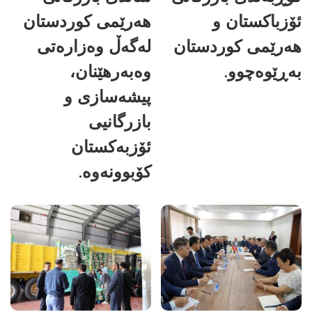
ئۆزباکستان و
هەرێمی کوردستان
هەرێمی کوردستان
لەگەڵ وەزارەتی
بەڕێوەچوو.
وەبەرهێنان،
پیشەسازی و
بازرگانیی
ئۆزبەکستان
کۆبوونەوە.