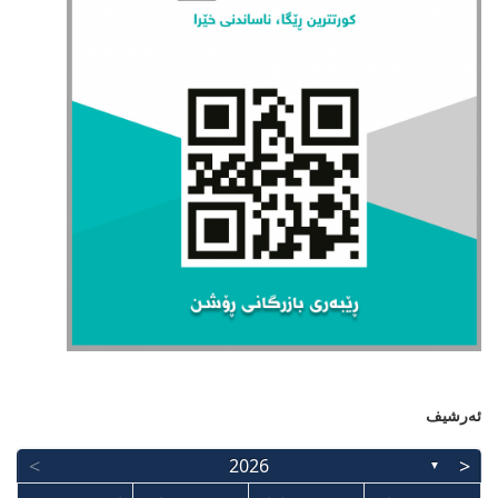
ئەرشیف
>
<
2026
▼