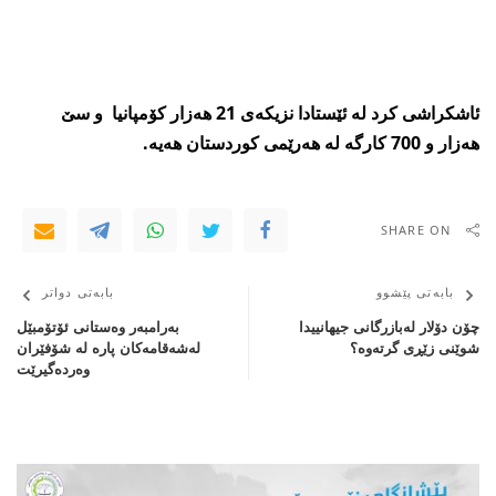
ئاشكراشی‌ كرد له‌ ئێستادا نزیكه‌ی‌ 21 هه‌زار كۆمپانیا و سێ
هه‌زار و 700 كارگه‌ له‌ هه‌رێمی‌ كوردستان هه‌یه‌.
SHARE ON
بابەتی پێشوو
بابەتی دواتر
چۆن دۆلار له‌بازرگانی‌ ‌‌‌‌جیهانییدا
بەرامبەر وه‌ستانی ئۆتۆمبێل
‌شوێنی‌ زێڕی‌ گرته‌وه؟
لەشەقامەکان پاره‌ له‌ شۆفێران
وه‌رده‌گیرێت