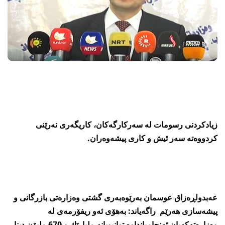
زیادكردنی‌ رسومات له‌ سه‌ركارگه‌كان، كاریگه‌ری‌ نه‌رێنی‌
كردووه‌ته‌ سه‌ر ئیش و كاری‌ پیشه‌وه‌ران.
عه‌بدولڕه‌زاق عوسمان به‌رێوه‌به‌ری‌ گشتی‌ وه‌زاره‌تی‌ بازرگانی‌ و
پیشه‌سازی‌ هه‌رێم راگه‌یاند: به‌هۆی‌ ئه‌و ریفۆرمه‌ی‌ له‌
وه‌زاره‌ته‌كه‌یان ئه‌نجامیانداوه‌ توانیویانه‌ ملیارێك و 670 ملیۆن دینار