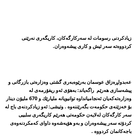
زیادكردنی‌ رسومات له‌ سه‌ركارگه‌كان، كاریگه‌ری‌ نه‌رێنی‌
كردووه‌ته‌ سه‌ر ئیش و كاری‌ پیشه‌وه‌ران.
عه‌بدولڕه‌زاق عوسمان به‌رێوه‌به‌ری‌ گشتی‌ وه‌زاره‌تی‌ بازرگانی‌ و
پیشه‌سازی‌ هه‌رێم راگه‌یاند: به‌هۆی‌ ئه‌و ریفۆرمه‌ی‌ له‌
وه‌زاره‌ته‌كه‌یان ئه‌نجامیانداوه‌ توانیویانه‌ ملیارێك و 670 ملیۆن دینار
بۆ خه‌زێنه‌ی‌ حكومه‌ت بگه‌رێننه‌وه‌ . وتیشی‌: ئه‌و زیادكردنه‌ی‌ باج له‌
سه‌ر كارگه‌كان له‌لایه‌ن حكومه‌تی‌ هه‌رێم كاریگه‌ری‌ سلبیی‌
كردۆته‌ سه‌ر پیشه‌وه‌ران و به‌و هۆیه‌شه‌وه‌ داوای‌ كه‌مكردنه‌وه‌ی‌
باجه‌كانمان كردووه‌ .