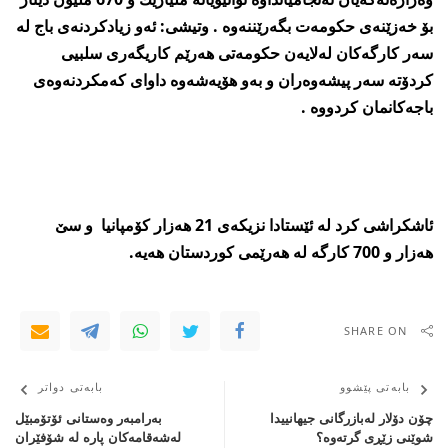
بۆ خه‌زێنه‌ی‌ حكومه‌ت بگه‌رێننه‌وه‌ . وتیشی‌: ئه‌و زیادكردنه‌ی‌ باج له‌
سه‌ر كارگه‌كان له‌لایه‌ن حكومه‌تی‌ هه‌رێم كاریگه‌ری‌ سلبیی‌
كردۆته‌ سه‌ر پیشه‌وه‌ران و به‌و هۆیه‌شه‌وه‌ داوای‌ كه‌مكردنه‌وه‌ی‌
باجه‌كانمان كردووه‌ .
ئاشكراشی‌ كرد له‌ ئێستادا نزیكه‌ی‌ 21 هه‌زار كۆمپانیا و سێ
هه‌زار و 700 كارگه‌ له‌ هه‌رێمی‌ كوردستان هه‌یه‌.
SHARE ON
بابەتی پێشوو
بابەتی دواتر
چۆن دۆلار له‌بازرگانی‌ ‌‌‌‌جیهانییدا
بەرامبەر وه‌ستانی ئۆتۆمبێل
‌شوێنی‌ زێڕی‌ گرته‌وه؟
لەشەقامەکان پاره‌ له‌ شۆفێران