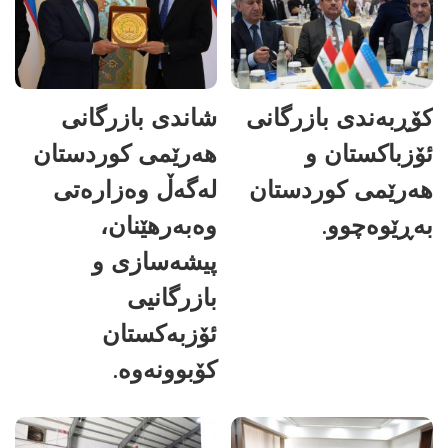
کۆڕبەندی بازرگانی
شاندی بازرگانی
ئۆزباکستان و
هەرێمی کوردستان
هەرێمی کوردستان
لەگەڵ وەزارەتی
بەڕێوەچوو.
وەبەرهێنان،
پیشەسازی و
بازرگانیی
ئۆزبەکستان
کۆبوونەوە.