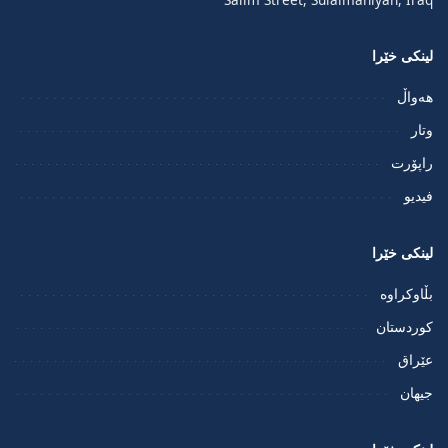
لینکی خێرا
هەواڵ
وتار
راپۆرت
فيديو
لینکی خێرا
بڵاوکراوە
کوردستان
عێراق
جیهان