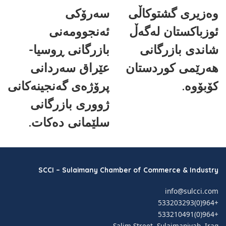
وەزیری گشتوکاڵی
سەرۆکی
ئوزباکستان لەگەڵ
ئەنجوومەنی
شاندی بازرگانی
بازرگانی ڕوسیا-
هەرێمی کوردستان
عێراق سەردانی
کۆبۆوە.
پرۆژەی گەنجینەکانی
ژووری بازرگانی
سلێمانی دەکات.
SCCI – Sulaimany Chamber of Commerce & Industry
info@sulcci.com
+964(0)533203293
+964(0)533210491
Salim Street, Sulaimaniyah, Iraq