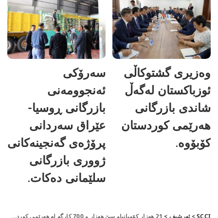
وەزیری گشتوکاڵی
سەرۆکی
ئوزباکستان لەگەڵ
ئەنجوومەنی
شاندی بازرگانی
بازرگانی ڕوسیا-
هەرێمی کوردستان
عێراق سەردانی
کۆبۆوە.
پرۆژەی گەنجینەکانی
ژووری بازرگانی
سلێمانی دەکات.
SCCI
>
ئەرشیف
>
21 هه‌زار كۆمپانیاو سێ هه‌زار و 700 كارگه‌ له‌ هه‌رێمی‌ كوردستان هه‌یه‌