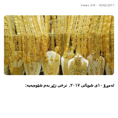
274 Views
10/02/2017
ئەمڕۆ ١٠ى شوباتی ٢٠١٧, نرخی زێڕ بەم شێوەیەیە: