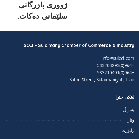
ژووری بازرگانی
سلێمانی دەکات.
SCCI – Sulaimany Chamber of Commerce & Industry
info@sulcci.com
+964(0)533203293
+964(0)533210491
Salim Street, Sulaimaniyah, Iraq
لینکی خێرا
هەواڵ
وتار
راپۆرت