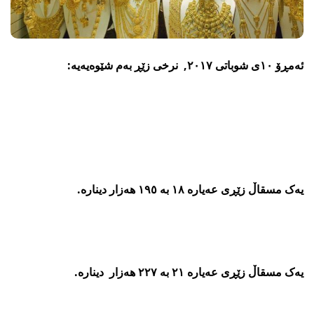
ئەمڕۆ ١٠ى شوباتی ٢٠١٧, نرخی زێڕ بەم شێوەیەیە:
یەک مسقاڵ زێڕی عەیارە ١٨ بە ١٩٥ هەزار دینارە.
یەک مسقاڵ زێڕی عەیارە ٢١ بە ٢٢٧ هەزار دینارە.