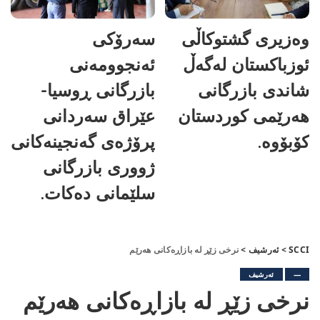
وەزیری گشتوکاڵی
سەرۆکی
ئوزباکستان لەگەڵ
ئەنجوومەنی
شاندی بازرگانی
بازرگانی ڕوسیا-
هەرێمی کوردستان
عێراق سەردانی
کۆبۆوە.
پرۆژەی گەنجینەکانی
ژووری بازرگانی
سلێمانی دەکات.
SCCI
>
ئەرشیف
>
نرخی زێڕ لە بازاڕەکانی هەرێم
—
ئەرشیف
نرخی زێڕ لە بازاڕەکانی هەرێم