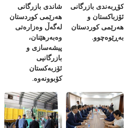
کۆڕبەندی بازرگانی
شاندی بازرگانی
ئۆزباکستان و
هەرێمی کوردستان
هەرێمی کوردستان
لەگەڵ وەزارەتی
بەڕێوەچوو.
وەبەرهێنان،
پیشەسازی و
بازرگانیی
ئۆزبەکستان
کۆبوونەوە.