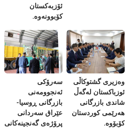
ئۆزبەکستان
کۆبوونەوە.
وەزیری گشتوکاڵی
سەرۆکی
ئوزباکستان لەگەڵ
ئەنجوومەنی
شاندی بازرگانی
بازرگانی ڕوسیا-
هەرێمی کوردستان
عێراق سەردانی
کۆبۆوە.
پرۆژەی گەنجینەکانی