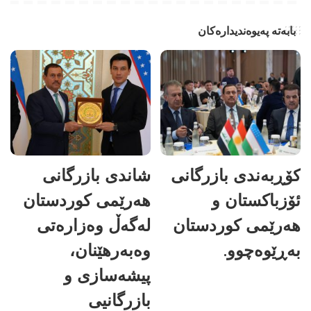
بابەتە پەیوەندیدارەکان
کۆڕبەندی بازرگانی
شاندی بازرگانی
ئۆزباکستان و
هەرێمی کوردستان
هەرێمی کوردستان
لەگەڵ وەزارەتی
بەڕێوەچوو.
وەبەرهێنان،
پیشەسازی و
بازرگانیی