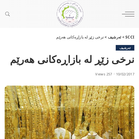
SCCI
>
ئەرشیف
>
نرخی زێڕ لە بازاڕەکانی هەرێم
ئەرشیف
نرخی زێڕ لە بازاڕەکانی هەرێم
257 Views
10/02/2017