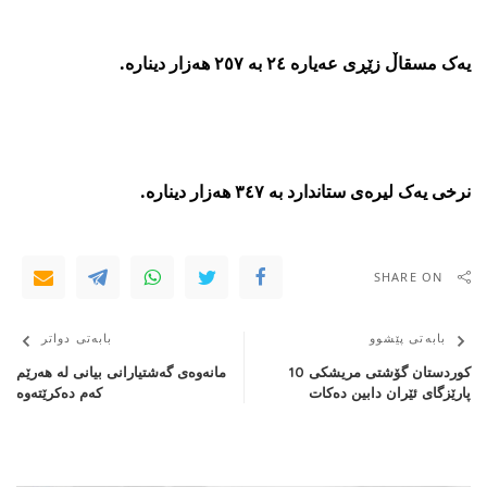
یەک مسقاڵ زێڕی عەیارە ٢٤ بە ٢٥٧ هەزار دینارە.
نرخى یەک لیرەی ستاندارد بە ٣٤٧ هەزار دینارە.
SHARE ON
بابەتی پێشوو
بابەتی دواتر
کوردستان گۆشتی مریشکی 10
مانەوەی گەشتیارانی بیانی لە هەرێم
پارێزگای ئێران دابین دەکات
كەم دەكرێتەوە