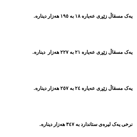
یەک مسقاڵ زێڕی عەیارە ١٨ بە ١٩٥ هەزار دینارە.
یەک مسقاڵ زێڕی عەیارە ٢١ بە ٢٢٧ هەزار دینارە.
یەک مسقاڵ زێڕی عەیارە ٢٤ بە ٢٥٧ هەزار دینارە.
نرخى یەک لیرەی ستاندارد بە ٣٤٧ هەزار دینارە.