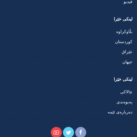
فيديو
لینکی خێرا
بڵاوکراوە
کوردستان
عێراق
جیهان
لینکی خێرا
چالاکی
پەیوەندی
دەربارەی ئێمە