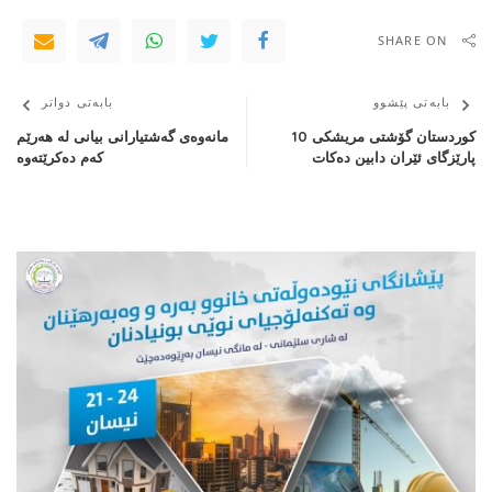
SHARE ON
بابەتی پێشوو
بابەتی دواتر
کوردستان گۆشتی مریشکی 10
مانەوەی گەشتیارانی بیانی لە هەرێم
پارێزگای ئێران دابین دەکات
كەم دەكرێتەوە