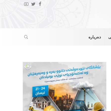
ی
دەربارە