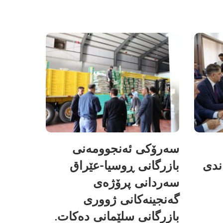
سەرۆکی ئەنجوومەنی
ندی
بازرگانی ڕوسیا-عێراق
سەردانی پرۆژەی
گەنجینەکانی ژووری
بازرگانی سلێمانی دەکات.