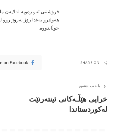
فرۆشتنی‌ ئه‌و زه‌ویه‌ له‌لایه‌ن مال
هه‌ولێرو به‌غدا رۆژ به‌رۆژ روو ل
جوڵاندووه‌.
e on Facebook
SHARE ON
بابەتی پێشوو
خراپی‌ هێڵـه‌كانی‌ ئینته‌رنێت
له‌كوردستاندا ‌