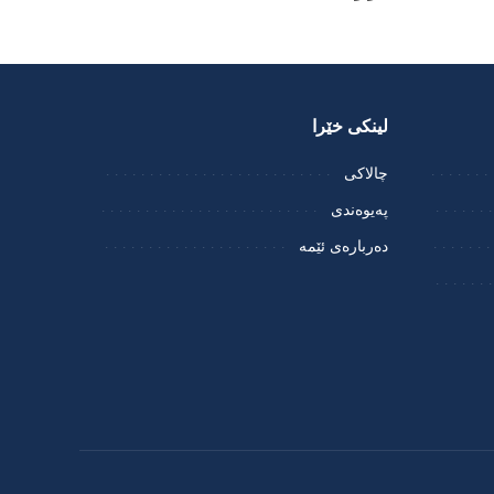
لینکی خێرا
چالاکی
پەیوەندی
دەربارەی ئێمە