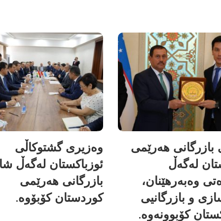
بازرگانی هەرێمی
وەزیری گشتوکاڵی
تان لەگەڵ
ئوزباکستان لەگەڵ شا
تی وەبەرهێنان،
بازرگانی هەرێمی
زی و بازرگانیی
کوردستان کۆبۆوە.
ستان کۆبوونەوە.