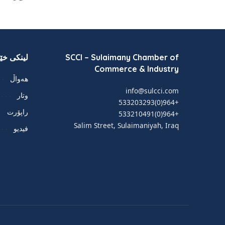
SCCI – Sulaimany Chamber of
لینکی خێر
Commerce & Industry
هەواڵ
info@sulcci.com
وتار
+964(0)533203293
راپۆرت
+964(0)533210491
Salim Street, Sulaimaniyah, Iraq
فيديو