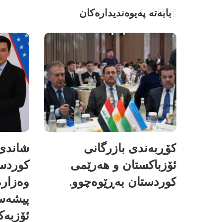
بابەتە پەیوەندیدارەکان
کۆڕبەندی بازرگانی
شاندی 
ئۆزباکستان و هەرێمی
کوردس
کوردستان بەڕێوەچوو.
وەزارە
پیشەسا
ئۆزبەک