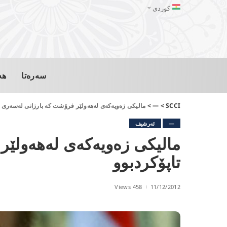
کوردی
سەرەتا
هە
SCCI
>
—
>
مالیكی زه‌ویه‌كه‌ی‌ له‌هه‌ولێر فرۆشت كه‌ بارزانی‌ له‌سه‌ری 
—
ئەرشیف
مالیكی زه‌ویه‌كه‌ی‌ له‌هه‌ولێ
تاپۆكردبوو
458 Views
11/12/2012