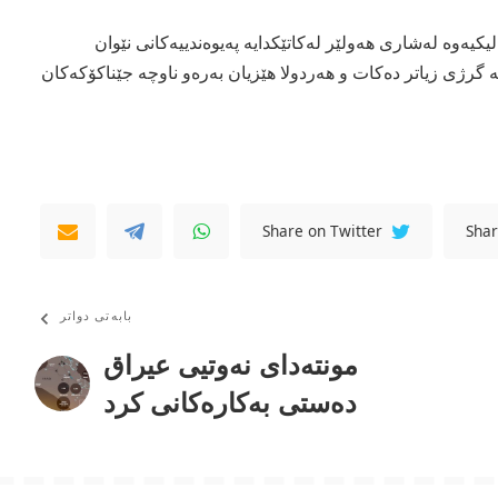
یكیه‌وه‌ له‌شاری‌ هه‌ولێر له‌كاتێكدایه‌ په‌یوه‌ندییه‌كانی‌ نێوان
ه‌ گرژی‌ زیاتر ده‌كات و هه‌ردولا هێزیان به‌ره‌و ناوچه‌ جێناكۆكه‌كان
Share on Twitter
Shar
بابەتی دواتر
مونتەدای نەوتیی عیراق
دەستی بەكارەكانی كرد