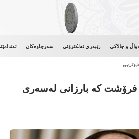
واڵ و چالاکی
رێبەری ئەلکترۆنی
سەرچاوەکان
ئەندامێت
تاپۆكردبوو
ر فرۆشت كه‌ بارزانی‌ له‌سه‌ری