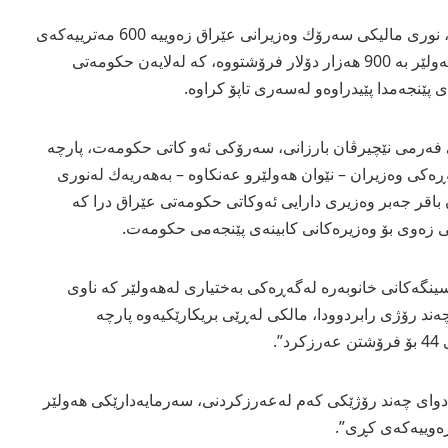
رۆژنامه‌ی‌ هاوڵاتی‌ بڵاویكرده‌وه‌، نوری مالیكی سه‌رۆك وه‌زیرانی عێراق زه‌وییه‌ 600 مه‌ترییه‌كه‌ی‌
له‌گه‌ڕه‌كی وه‌زیران له‌شاری هه‌ولێر به‌ 900 هه‌زار دۆلار فرۆشتووه‌، كه‌ له‌لایه‌ن حكومه‌تی
‌ پێنجه‌مدا پێیدراوه‌و له‌سه‌ری تاپۆ كراوه‌.
ووسراوێكی‌ فه‌رمی‌ نێچیرڤان بارزانی‌، سه‌رۆكی ئه‌و كاتی‌ حكومه‌ت، پارچه‌
وجا، له‌گه‌ڕه‌كی‌ وه‌زیران – نێوان هه‌ولێرو عه‌نكاوه‌ – به‌هه‌ریه‌ك له‌نوری‌
باقر جه‌بر وه‌زیری‌ دارایی‌ ئه‌وكاتی‌ حكومه‌تی عێراق درا كه‌
 زه‌وی بۆ وه‌زیره‌كانی كابینه‌ی‌ پێنجه‌می حكومه‌ت.
ینگه‌كانی‌ خانوبه‌ره‌ له‌گه‌ڕه‌كی‌ به‌ختیاری‌ له‌هه‌ولێر كه‌ ناوی‌
ه‌چه‌ند رۆژی‌ رابردوودا، مالكی له‌ڕێی بریكارێكیه‌وه‌ پارچه‌
 دوای چه‌ند رۆژێكی كه‌م له‌عه‌رزكردنی‌، سه‌رمایه‌دارێكی هه‌ولێر