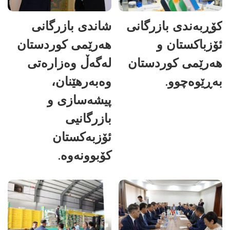
کۆڕبەندی بازرگانی
شاندی بازرگانی
ئۆزباکستان و
هەرێمی کوردستان
هەرێمی کوردستان
لەگەڵ وەزارەتی
بەڕێوەچوو.
وەبەرهێنان،
پیشەسازی و
بازرگانیی
ئۆزبەکستان
کۆبوونەوە.