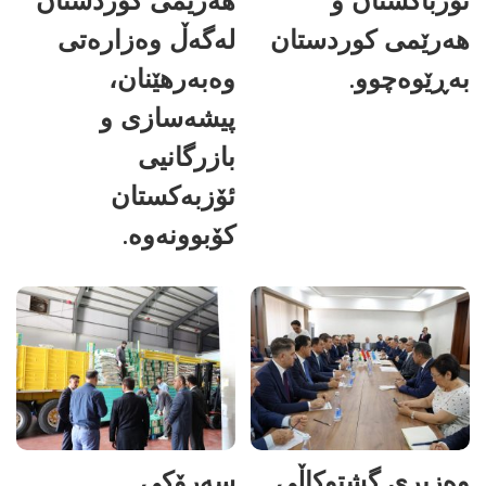
هەرێمی کوردستان
لەگەڵ وەزارەتی
بەڕێوەچوو.
وەبەرهێنان،
پیشەسازی و
بازرگانیی
ئۆزبەکستان
کۆبوونەوە.
وەزیری گشتوکاڵی
سەرۆکی