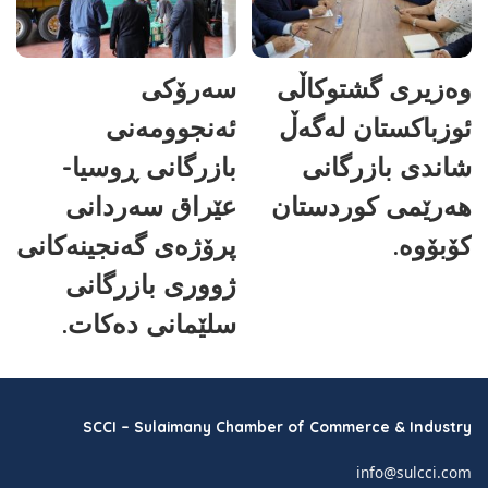
وەزیری گشتوکاڵی
سەرۆکی
ئوزباکستان لەگەڵ
ئەنجوومەنی
شاندی بازرگانی
بازرگانی ڕوسیا-
هەرێمی کوردستان
عێراق سەردانی
کۆبۆوە.
پرۆژەی گەنجینەکانی
ژووری بازرگانی
سلێمانی دەکات.
SCCI – Sulaimany Chamber of Commerce & Industry
info@sulcci.com