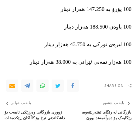
100 یۆرۆ بە 147.250 هەزار دینار
100 پاوەن 188.500 هەزار دینار
100 لیرەی توركی بە 43.750 هەزار دینار
100 هەزار تمەنی ئێرانی بە 38.000 هەزار دینار
SHARE ON
بابەتی پێشوو
بابەتی دواتر
بازرگانی لە رێگای ئینتەرنێتەوە،
ژووری بازرگانی وەرزێكی تایبەت بۆ
رێگایەک بۆ دەوڵەمەند بوون
داشكاندنی نرخ بۆ كاڵاكان ڕێكدەخات