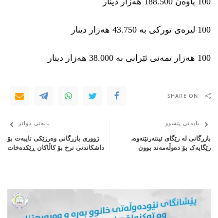
100 پاوەن 188.500 هەزار دینار
100 لیرەی توركی بە 43.750 هەزار دینار
100 هەزار تمەنی ئێرانی بە 38.000 هەزار دینار
SHARE ON
بابەتی پێشوو
بابەتی دواتر
بازرگانی لە رێگای ئینتەرنێتەوە،
ژووری بازرگانی وەرزێكی تایبەت بۆ
رێگایەک بۆ دەوڵەمەند بوون
داشكاندنی نرخ بۆ كاڵاكان ڕێكدەخات