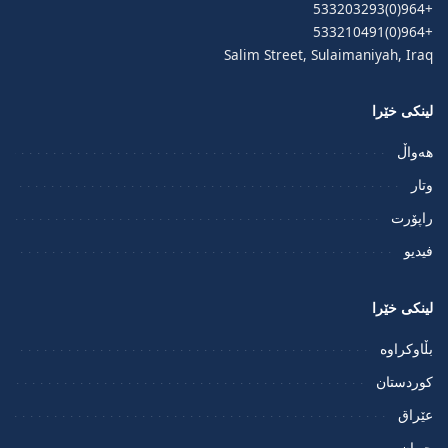
+964(0)533203293
+964(0)533210491
Salim Street, Sulaimaniyah, Iraq
لینکی خێرا
هەواڵ
وتار
راپۆرت
فيديو
لینکی خێرا
بڵاوکراوە
کوردستان
عێراق