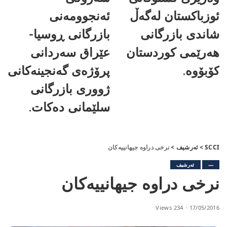
ئوزباکستان لەگەڵ
ئەنجوومەنی
شاندی بازرگانی
بازرگانی ڕوسیا-
هەرێمی کوردستان
عێراق سەردانی
کۆبۆوە.
پرۆژەی گەنجینەکانی
ژووری بازرگانی
سلێمانی دەکات.
SCCI
>
ئەرشیف
>
نرخی دراوە جیهانییەكان
—
ئەرشیف
نرخی دراوە جیهانییەكان
234 Views
17/05/2016