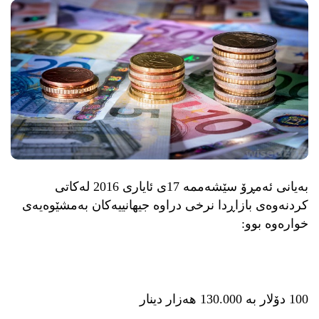
بەیانی ئەمڕۆ سێشەممە 17ی ئایاری 2016 لەكاتی
كردنەوەی بازاڕدا نرخی دراوە جیهانییەكان بەمشێوەیەی
خوارەوە بوو:
100 دۆلار بە 130.000 هەزار دینار