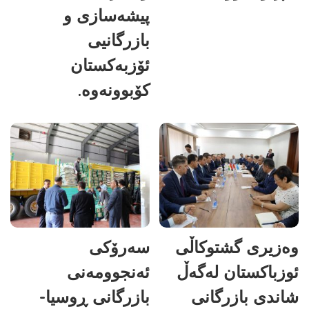
پیشەسازی و
بازرگانیی
ئۆزبەکستان
کۆبوونەوە.
وەزیری گشتوکاڵی
سەرۆکی
ئوزباکستان لەگەڵ
ئەنجوومەنی
شاندی بازرگانی
بازرگانی ڕوسیا-