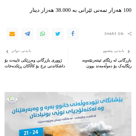
100 هەزار تمەنی ئێرانی بە 38.000 هەزار دینار
SHARE ON
بابەتی پێشوو
بابەتی دواتر
بازرگانی لە رێگای ئینتەرنێتەوە،
ژووری بازرگانی وەرزێكی تایبەت بۆ
رێگایەک بۆ دەوڵەمەند بوون
داشكاندنی نرخ بۆ كاڵاكان ڕێكدەخات