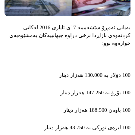
بەیانی ئەمڕۆ سێشەممە 17ی ئایاری 2016 لەكاتی
كردنەوەی بازاڕدا نرخی دراوە جیهانییەكان بەمشێوەیەی
خوارەوە بوو:
100 دۆلار بە 130.000 هەزار دینار
100 یۆرۆ بە 147.250 هەزار دینار
100 پاوەن 188.500 هەزار دینار
100 لیرەی توركی بە 43.750 هەزار دینار