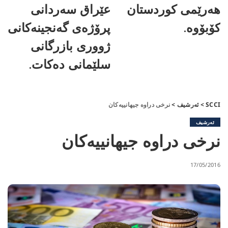
هەرێمی کوردستان
عێراق سەردانی
کۆبۆوە.
پرۆژەی گەنجینەکانی
ژووری بازرگانی
سلێمانی دەکات.
SCCI
>
ئەرشیف
>
نرخی دراوە جیهانییەكان
ئەرشیف
نرخی دراوە جیهانییەكان
17/05/2016