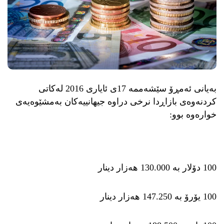
بەیانی ئەمڕۆ سێشەممە 17ی ئایاری 2016 لەكاتی
كردنەوەی بازاڕدا نرخی دراوە جیهانییەكان بەمشێوەیەی
خوارەوە بوو:
100 دۆلار بە 130.000 هەزار دینار
100 یۆرۆ بە 147.250 هەزار دینار