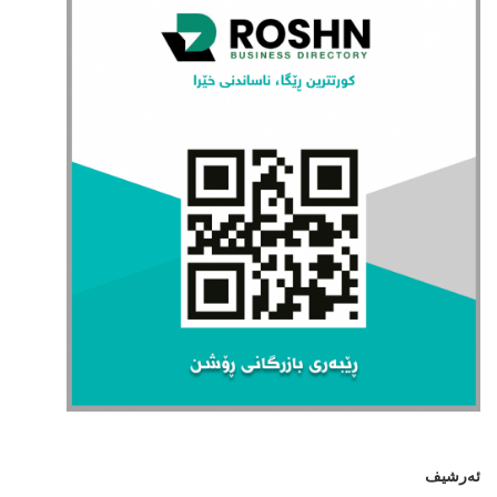
ئەرشیف