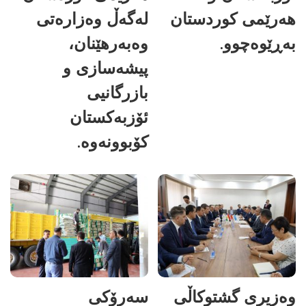
هەرێمی کوردستان
لەگەڵ وەزارەتی
بەڕێوەچوو.
وەبەرهێنان،
پیشەسازی و
بازرگانیی
ئۆزبەکستان
کۆبوونەوە.
وەزیری گشتوکاڵی
سەرۆکی