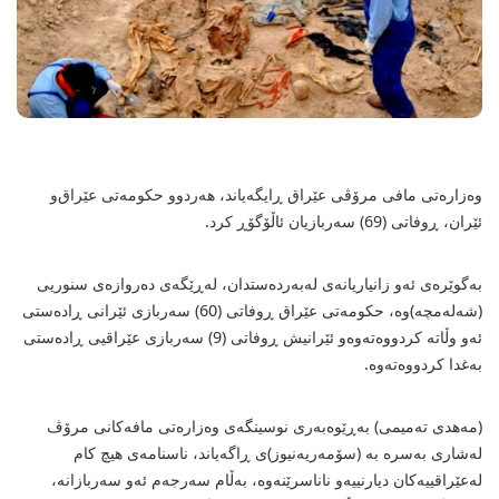
وه‌زاره‌تی مافی مرۆڤی عێراق ڕایگه‌یاند، هه‌ردوو حكومه‌تی‌ عێراق‌و
ئێران، ڕوفاتی (69) سه‌ربازیان ئاڵۆگۆڕ كرد.
به‌گوێره‌ی‌ ئه‌و زانیاریانه‌ی‌ له‌به‌رده‌ستدان، له‌ڕێگه‌ی ده‌روازه‌ی سنوریی
(شه‌له‌مچه‌)وه‌، حكومه‌تی عێراق ڕوفاتی (60) سه‌ربازی ئێرانی ڕاده‌ستی‌
ئه‌و وڵاته‌ كردووه‌ته‌وه‌و ئێرانیش ڕوفاتی‌ (9) سه‌ربازی عێراقیی ڕاده‌ستی‌
به‌غدا كردووه‌ته‌وه‌.
(مه‌هدی ته‌میمی) به‌ڕێوه‌به‌ری نوسینگه‌ی وه‌زاره‌تی مافه‌كانی مرۆڤ
له‌شاری به‌سره‌ به‌ (سۆمه‌ریه‌نیوز)ی ڕاگه‌یاند، ناسنامه‌ی هیچ كام
له‌عێراقییه‌كان دیارنییه‌و ناناسرێنه‌وه‌، به‌ڵام سه‌رجه‌م ئه‌و سه‌ربازانه‌،