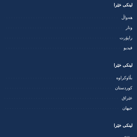
لینکی خێرا
هەواڵ
وتار
راپۆرت
فيديو
لینکی خێرا
بڵاوکراوە
کوردستان
عێراق
جیهان
لینکی خێرا