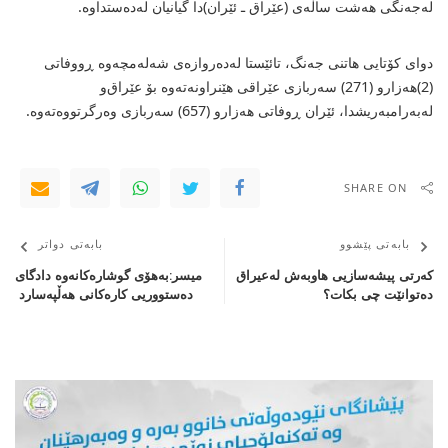
له‌جه‌نگی هه‌شت ساڵه‌ی (عێراق ـ ئێران)دا گیانیان له‌ده‌ستداوه‌.
دوای كۆتایی هاتنی جه‌نگ، تائێستا له‌ده‌روازه‌ی شه‌له‌مچه‌وه‌ ڕووفاتی
(2)هه‌زارو (271) سه‌ربازی عێراقی هێنراونه‌ته‌وه‌ بۆ عێراق‌و
له‌به‌رامبه‌ریشدا، ئێران ڕوفاتی هه‌زارو (657) سه‌ربازی وه‌رگرتووه‌ته‌وه‌.
SHARE ON
بابەتی پێشوو
بابەتی دواتر
كه‌رتی‌ پیشه‌سازیی هاوبه‌ش له‌عیراق
میسر:به‌هۆی‌ گوشاره‌كانه‌وه‌ دادگای‌
ده‌توانێت چی بكات؟
ده‌ستووریی كاره‌كانی‌ هه‌ڵپه‌سارد ‌