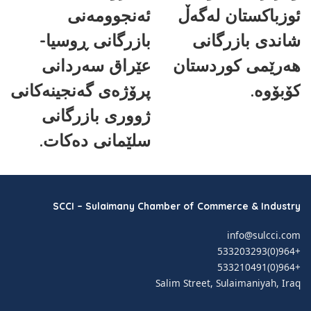
ئوزباکستان لەگەڵ
ئەنجوومەنی
شاندی بازرگانی
بازرگانی ڕوسیا-
هەرێمی کوردستان
عێراق سەردانی
کۆبۆوە.
پرۆژەی گەنجینەکانی
ژووری بازرگانی
سلێمانی دەکات.
SCCI – Sulaimany Chamber of Commerce & Industry
info@sulcci.com
+964(0)533203293
+964(0)533210491
Salim Street, Sulaimaniyah, Iraq