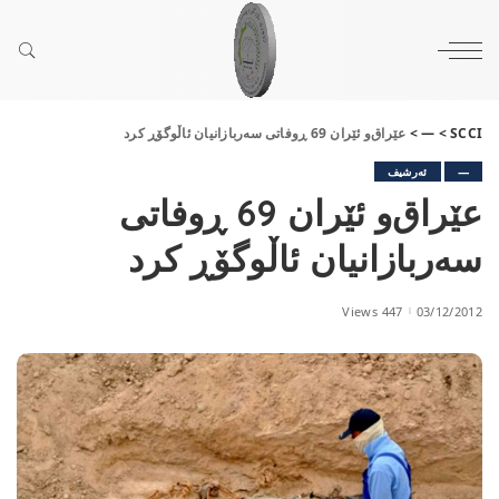
SCCI
>
—
>
عێراق‌و ئێران 69 ڕوفاتی سه‌ربازانیان ئاڵوگۆڕ كرد
—
ئەرشیف
عێراق‌و ئێران 69 ڕوفاتی
سه‌ربازانیان ئاڵوگۆڕ كرد
447 Views
03/12/2012