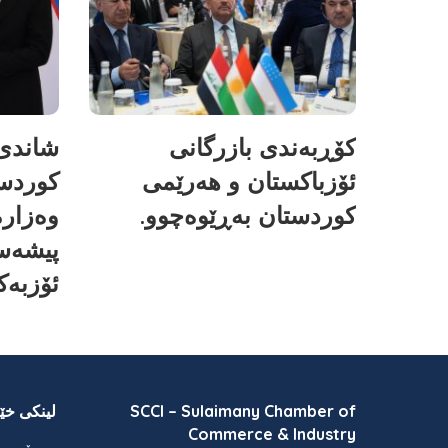
کۆڕبەندی بازرگانی
شاندی 
ئۆزباکستان و هەرێمی
کوردس
کوردستان بەڕێوەچوو.
وەزارە
پیشەسا
ئۆزبەک
SCCI – Sulaimany Chamber of
لینکی خێر
Commerce & Industry