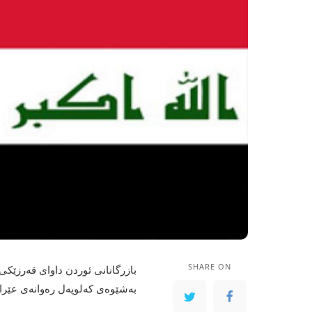
SHARE ON
بازرگانانی ئوردن داوای قه‌رزێكی 
به‌شێوه‌ی كه‌لوپه‌ل ره‌وانه‌ی عێرا