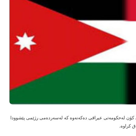
كۆن له‌حكومه‌تی عیراقی ده‌كه‌نه‌وه‌ كه‌ له‌سه‌رده‌می رژێمی پێشوودا
ق كراوه‌.