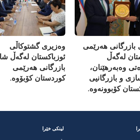
بازرگانی هەرێمی
وەزیری گشتوکاڵی
تان لەگەڵ
ئوزباکستان لەگەڵ شا
تی وەبەرهێنان،
بازرگانی هەرێمی
زی و بازرگانیی
کوردستان کۆبۆوە.
ستان کۆبوونەوە.
ا
لینکی خێرا