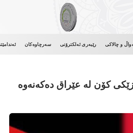
واڵ و چالاکی
رێبەری ئەلکترۆنی
سەرچاوەکان
ئەندامێت
زێكی كۆن له‌ عێراق ده‌كەنەوە