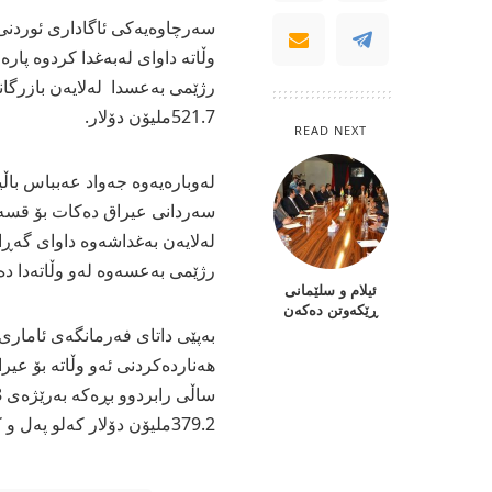
سه‌رچاوه‌یه‌كی ئاگاداری ئوردنی ب
وڵاته‌ داوای له‌به‌غدا كردوه‌ پاره‌
رژێمی به‌عسدا له‌لایه‌ن بازرگانا
521.7ملیۆن دۆلار.
READ NEXT
له‌وباره‌یه‌وه‌ جه‌واد عه‌بباس با
سه‌ردانی عیراق ده‌كات بۆ قسه‌كر
له‌لایه‌ن به‌غداشه‌وه‌ داوای گه‌
رژێمی به‌عسه‌وه‌ له‌و وڵاته‌دا ده
ئیلام و سلێمانی
ڕێكەوتن دەكەن
به‌پێی داتای فه‌رمانگه‌ی ئامار
379.2ملیۆن دۆلار كه‌لو په‌ل و كاڵای له‌عیراقه‌وه‌ هاورده‌ كردوه‌.