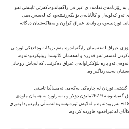
ه‌ رۆژنامه‌ی ئه‌لمه‌دای عیراقی راگه‌یاندوه‌،كه‌رتی تایبه‌تی ئه‌و
ی ئه‌و كه‌لوپه‌ل و كاڵایانه‌ی بۆ بگه‌ڕێنێته‌وه‌ كه‌ له‌سه‌رده‌می
نی ئوردنییه‌وه‌ ره‌وانه‌ی عیراق كراون و به‌هاكه‌شیان ده‌گاته‌
ڵیۆزی عیراق له‌عه‌ممان رایگه‌یاندوه‌: به‌م نزیكانه‌ وه‌فدێكی‌ ئوردنی
دن له‌سه‌ر ئه‌و قه‌رزه‌ و له‌هه‌مان كاتیشدا رونیكردوه‌ته‌وه‌،
ڕانه‌وه‌ی ئه‌و پاره‌ بلۆككراوانه‌ی عیراق ده‌كرێت، كه‌ له‌پاش روخانی
‌ستیان به‌سه‌رداگیراوه‌.
ی گشتیی ئوردن له‌ چاره‌كی یه‌كه‌می ئه‌مساڵدا ئاستی
هه‌نارده‌كردنی ئه‌و وڵاته‌ بۆ عیراق گه‌یشتوه‌ته‌ 267.9ملیۆن دۆلار و به‌به‌راورد به‌ هه‌مان ماوه‌ی
ساڵی رابردوو بڕه‌كه‌ به‌رێژه‌ی 18% به‌رزبوه‌ته‌وه‌ و له‌لایه‌ن ئوردنیشه‌وه‌ له‌ساڵی رابردوودا به‌بڕی