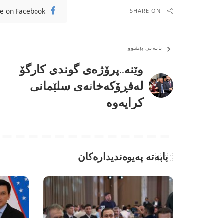
e on Facebook
SHARE ON
بابەتی پێشوو
وێنە..پرۆژەی گوندی كارگۆ
لەفڕۆكەخانەی سلێمانی
كرایەوە
بابەتە پەیوەندیدارەکان