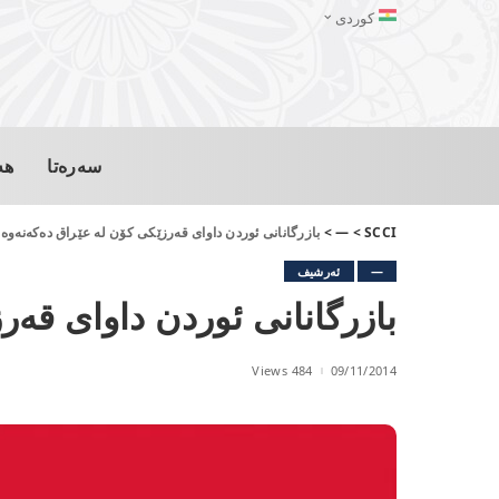
کوردی
سەرەتا
هە
SCCI
>
—
>
بازرگانانی ئوردن داوای قه‌رزێكی كۆن له‌ عێراق ده‌كەنەوە
—
ئەرشیف
بازرگانانی ئوردن داوای قه‌ر
484 Views
09/11/2014