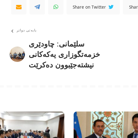
Share on Twitter
Shar
بابەتی دواتر
سلێمانى: چاودێرى
خزمەتگوزارى یەکەکانى
نیشتەجێبوون دەکرێت