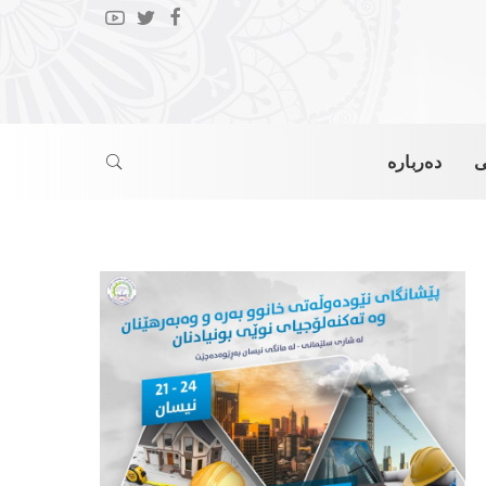
ی
دەربارە