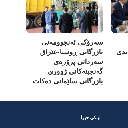
سەرۆکی ئەنجوومەنی
ندی
بازرگانی ڕوسیا-عێراق
سەردانی پرۆژەی
گەنجینەکانی ژووری
بازرگانی سلێمانی دەکات.
لینکی خێرا