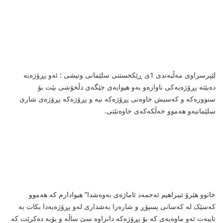
لێپرسراوی مه‌ڵبه‌ندی 1ی ڕێکخستنی سلێمانی وتیشی : ئه‌و پڕۆژه‌یه‌
ده‌بێته‌ پڕۆژه‌یه‌کی ناوازه‌و به‌و هیوایه‌ی جێگه‌ی دڵخۆشی بێت بۆ
سنووره‌که‌ و که‌سیش خاوه‌نی پڕۆژه‌که‌ نیه‌ و پڕۆژه‌که‌ پڕۆژه‌ی شاری
سلێمانیه‌و هه‌موو خه‌ڵکه‌که‌ی خاوه‌نێتی.
خاتوو هێرۆ ئیبراهیم ئه‌حمه‌د ئاماژه‌ی به‌وه‌شدا” هیوادارم که‌ هه‌موو
که‌سێک له‌ که‌سانی پسپۆڕ و شاره‌زا به‌شداری له‌و پڕۆژه‌یه‌دا بکات به‌
تایبه‌ت ئه‌و ماوه‌یه‌ی که‌ بۆ پڕۆژه‌که‌ دانراوه‌ سێ ساڵه‌ و بۆیه‌ ده‌کرێت که‌