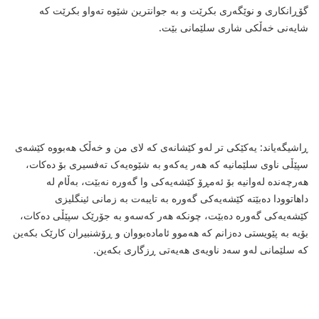
گۆڕانکاری و نوێگه‌ری بکرێت و به‌ جوانترین شێوه‌ ته‌واو بکرێت که‌
شایه‌نی خه‌ڵکی شاری سلێمانی بێت.
ڕاشیگه‌یاند: یه‌کێکی تر له‌و کێشانه‌ی که‌ لای من و خه‌ڵک هه‌بووه‌ کێشه‌ی
سپێڵی ناوی سلێمانیه‌ که‌ هه‌ر یه‌که‌و به‌ شێوه‌یه‌ک ته‌فسیری بۆ ده‌کات،
هه‌رچه‌نده‌ له‌وانیه‌ بۆ ئه‌مڕۆ کێشه‌یه‌کی وا گه‌وره‌ نه‌بێت، به‌ڵام له‌
داهاتوودا ده‌بێته‌ کێشه‌یه‌کی گه‌وره‌ به‌ تایبه‌ت به‌ زمانی ئینگلیزی
کێشه‌یه‌کی گه‌وره‌ ده‌بێت، چونکه‌ هه‌ر که‌سه‌و به‌ جۆرێک سپێڵی ده‌کات،
بۆیه‌ به‌ پێویستی ده‌زانم که‌ هه‌موو ئاماده‌بووان و ڕۆشنبیران کارێک بکه‌ین
که‌ سلێمانی له‌و سه‌د ناویه‌ی هه‌یه‌تی ڕزگاری بکه‌ین.