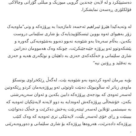
ده‌ستیپێکرد و له‌ لایه‌ن چه‌ندین گروپی میوزیک و میللی گۆرانی وچالاکی
فۆلکلۆری ڕه‌سه‌ن نمایشکرا.
له‌ وته‌یه‌کیدا هێرۆ ئیبراهیم ئه‌حمه‌د ئاماژه‌یدا به‌ پڕۆژه‌که‌ و وتی”ماوه‌یه‌ک
زۆر به‌هیوای ئه‌وه‌ بووین ئینسکلۆپیدیایه‌ک بۆ شاری سلێمانی دروست
بکه‌ین، به‌ڵام سه‌ره‌تا به‌و شێوه‌یه‌ نه‌بوو ده‌بوو به‌شێوه‌یه‌کی گه‌وره‌ و
پێشکه‌وتوو ئه‌و پڕۆژه‌ جێبه‌جێبکرێت، چونکه‌ وه‌ک هه‌موومان ده‌زانین
شاری سلێمانی و خه‌ڵکه‌که‌ی حه‌زی به‌ داهێنان و نوێگه‌ری هه‌یه‌ و حه‌زی
به‌ ته‌قلید و ڕۆتین نیه”
بۆیه‌ بیرمان له‌وه‌ کرده‌وه‌ به‌و شێوه‌یه‌ بێت، له‌گه‌ڵ ڕێکخراوی یونسکۆ
ماوه‌ی زیاتر له‌ ساڵونیوێک ده‌بێت تاوتوێی ئه‌و پڕۆژه‌یه‌مان کردو ڕێکه‌وتین
له‌سه‌ر ئه‌وه‌ی که‌ بودجه‌ی پڕۆژه‌که‌ دابین بکه‌ین و ئه‌وان سه‌رپه‌رشتی
بکه‌ن، خۆشحاڵی پڕۆژه‌که‌ش له‌وه‌دایه‌ به‌ دوو لایه‌نه‌ لایه‌نێکیان ئه‌وه‌یه‌ که‌
به‌ سیستمی ئۆنلاین له‌سه‌ر ئینته‌رنێت په‌خش ده‌کرێت و خه‌ڵک ده‌توانێت
بیبینێت و ڕای خۆی له‌سه‌ر بڵێت، لایه‌نێکی تری ئه‌وه‌یه‌ که‌ وه‌ک کتێب
پڕۆژه‌که‌ داده‌نرێت، هه‌روه‌ها پڕۆژه‌که‌ بۆ شاری سلێمانی و ده‌وروه‌به‌رێتی
.