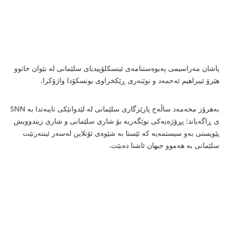
پاشان مه‌راسیمی په‌یوه‌ستنامه‌ی ئینسکلۆپیدیای سلێمانی له‌ نێوان خاتوو
هێرۆ ئیبراهیم ئه‌حمه‌د و نوێنه‌ری ڕێکخراوی یونسکۆدا واژۆکرا.
به‌هرۆز محه‌مه‌د ساڵه‌ح پارێزگاری سلێمانی له‌ لێدوانێکی تایبه‌تدا به‌ SNN
ی ڕاگه‌یاند: پڕۆژه‌یه‌کی نوێگه‌ریه‌ بۆ شاری سلێمانی و شاری زیندوویش
پێویستی به‌و سیستمه‌یه‌ که‌ ئێستا به‌ شێوه‌ی ئۆنلاین له‌سه‌ر ئینته‌رنێت
سلێمانی به‌ هه‌موو جیهان ئاشنا ده‌بێت.