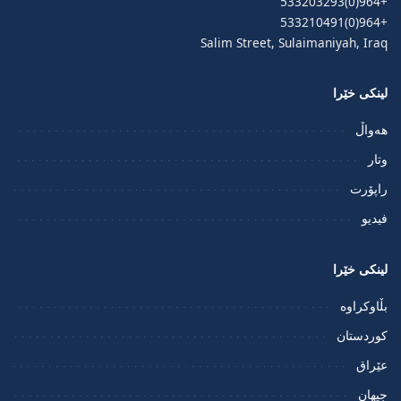
+964(0)533203293
+964(0)533210491
Salim Street, Sulaimaniyah, Iraq
لینکی خێرا
هەواڵ
وتار
راپۆرت
فيديو
لینکی خێرا
بڵاوکراوە
کوردستان
عێراق
جیهان