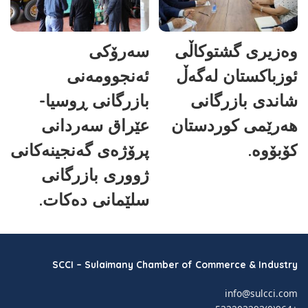
وەزیری گشتوکاڵی
سەرۆکی
ئوزباکستان لەگەڵ
ئەنجوومەنی
شاندی بازرگانی
بازرگانی ڕوسیا-
هەرێمی کوردستان
عێراق سەردانی
کۆبۆوە.
پرۆژەی گەنجینەکانی
ژووری بازرگانی
سلێمانی دەکات.
SCCI – Sulaimany Chamber of Commerce & Industry
info@sulcci.com