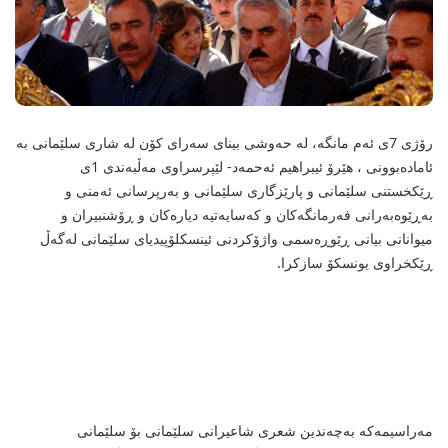
رۆژی‌ 7ی‌ ئەم مانگە، له‌ حه‌وشی بینای سه‌رای کۆن له‌ شاری سلێمانی به‌
ئاماده‌بوونی ، هێرۆ ئیبراهیم ئه‌حمه‌د- لێپرسراوی مه‌ڵبه‌ندی 1ی
ڕێکخستنی سلێمانی و پارێزگاری سلێمانی و به‌رپرسانی ئه‌منی و
به‌ڕێوه‌به‌رانی فه‌رمانگه‌کان و که‌سایه‌تیه‌ دیاره‌کان و ڕۆشنبیران و
میوانانی بیانی ڕێوڕه‌سمی واژۆکردنی ئینسکلۆپیدیای سلێمانی له‌گه‌ڵ
ڕێکخراوی یونسکۆ سازکرا.
مه‌راسیمه‌که‌ به‌چه‌ندین شعری شاعیرانی سلێمانی بۆ سلێمانی