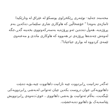
محه‌مه‌د جه‌لید- نوێنه‌ری ڕێکخراوی یونسکۆ له‌ عێراق له‌ وتارێکیدا
ئاماژه‌ی به‌وه‌دا ” خۆشحاڵین که‌ هاوکاری شاری سلێمانی ده‌که‌ین به‌م
پڕۆژه‌یه‌، هه‌وڵ ده‌ده‌ین ئه‌و پڕۆژه‌یه‌ به‌سه‌رکه‌وتووی بخه‌ینه‌ گه‌ڕ،جگه‌
له‌وه‌ش چه‌نده‌ها پڕۆژه‌ی تر هه‌بووه‌ که‌ هاوکاری ماددی و مه‌عنه‌وی
ئێمه‌ی کردووه‌ له‌ بواری جیاجیادا”.
ئه‌گه‌ر نه‌زانینت ڕابردووت چیه‌ نازانیت داهاتووت چیه‌،بۆیه‌ ده‌بێت
داهاتوویه‌کی جوان دروست بکه‌ین چیان ئه‌توانی له‌به‌شی ڕابردوویه‌کی
تیًَبگه‌یت، به‌ڵام ئه‌توانیت بۆ به‌شی داهاتووی ، خوی،َدنه‌وه‌ی ڕابردوویش
پێناسه‌یه‌ک بۆ داهاتوو ده‌به‌خشێت.