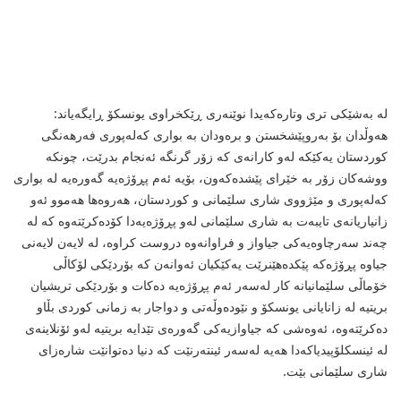
له‌ به‌شێکی تری وتاره‌که‌یدا نوێنه‌ری ڕێکخراوی یونسکۆ ڕایگه‌یاند:
هه‌وڵدان بۆ به‌روپێشخستن و بره‌ودان به‌ بواری که‌له‌پوری فه‌رهه‌نگی
کوردستان یه‌کێکه‌ له‌و کارانه‌ی که‌ زۆر گرنگه‌ ئه‌نجام بدرێت، چونکه‌
ووشه‌کان زۆر به‌ خێرای پێشده‌که‌ون، بۆیه‌ ئه‌م پڕۆژه‌یه‌ گه‌وره‌یه‌ له‌ بواری
که‌له‌پوری و مێژووی شاری سلێمانی و کوردستان، هه‌روه‌ها هه‌موو ئه‌و
زانیاریانه‌ی تایبه‌ت به‌ شاری سلێمانی له‌و پڕۆژه‌یه‌دا کۆده‌کرێته‌وه‌ که‌ له‌
چه‌ند سه‌رچاوه‌یه‌کی جیاواز و فراوانه‌وه‌ دروست کراوه‌، له‌ لایه‌ن لایه‌نی
جیاوه‌ پڕۆژه‌که‌ پێکده‌هێنرێت یه‌کێکیان ئه‌وانه‌ن که‌ بۆردێکی لۆکاڵی
خۆماڵی سلێمانیانه‌ کار له‌سه‌ر ئه‌م پڕۆژه‌یه‌ ده‌کات و بۆردێکی تریشیان
بریتیه‌ له‌ زانایانی یونسکۆ و نێوده‌وڵه‌تی و دواجار به‌ زمانی کوردی بڵاو
ده‌کرێته‌وه‌، ئه‌وه‌شی که‌ جیاوازیه‌کی گه‌وره‌ی تێدایه‌ بریتیه‌ له‌و ئۆنلاینه‌ی
له‌ ئینسکلۆپیدیاکه‌دا هه‌یه‌ له‌سه‌ر ئینته‌رنێت که‌ دنیا ده‌توانێت شاره‌زای
شاری سلێمانی بێت.