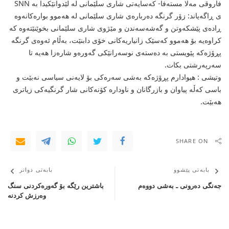
فاروقی مه‌لا مسته‌فا- که‌سایه‌تی شاری سلێمانی له‌ لێدوانێکیدا به‌ SNN
ی ڕاگه‌یاند: زۆر گرنگه‌ ده‌رباره‌ی شاری سلێمانی له‌ هه‌موو بواره‌کانه‌وه‌
ڕاده‌ی پێشکه‌وتن و گه‌شه‌سه‌ندن و مێژوی شاری سلێمانی بخوێنێته‌وه‌ که‌
کراوه‌یه‌ بۆ هه‌موو که‌سێک زانیاریه‌کانی خۆی دابنێت، به‌ڵام ئه‌وه‌ی گرنگه‌
پڕۆژه‌که‌ پێویستی به‌ ده‌سته‌ی نوسه‌رانێکی گه‌وره‌و شاره‌زا هه‌یه‌ تا
سه‌رپه‌رشتی بکات.
وتیشی : هیوادارم پڕۆژه‌که‌ به‌شی سه‌ره‌کی بۆ لایه‌نی سیاسی نه‌بێت و
باسی که‌ڵه‌ پیاوان و بازرگانان و ناوداره‌ کۆنه‌کانی شار گرنگیه‌کی زیاتری
هه‌بێت.
SHARE ON
بابەتی پێشوو
بابەتی دواتر
جەنگی دەرونی ـ بەشی دووەم
باشترین رێگه‌ بۆ گه‌وره‌كردنی سنگ
وه‌رزش كردنه‌