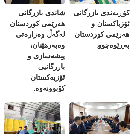
کۆڕبەندی بازرگانی
شاندی بازرگانی
ئۆزباکستان و
هەرێمی کوردستان
هەرێمی کوردستان
لەگەڵ وەزارەتی
بەڕێوەچوو.
وەبەرهێنان،
پیشەسازی و
بازرگانیی
ئۆزبەکستان
کۆبوونەوە.