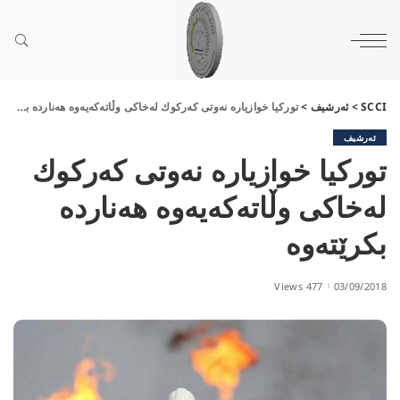
SCCI
>
ئەرشیف
>
توركیا خوازیارە نەوتی كەركوك لەخاكی وڵاتەكەیەوە هەناردە بكرێتەوە
ئەرشیف
توركیا خوازیارە نەوتی كەركوك
لەخاكی وڵاتەكەیەوە هەناردە
بكرێتەوە
477 Views
03/09/2018