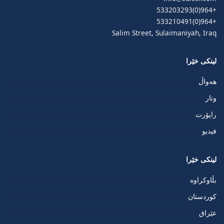
+964(0)533203293
+964(0)533210491
Salim Street, Sulaimaniyah, Iraq
لینکی خێرا
هەواڵ
وتار
راپۆرت
فيديو
لینکی خێرا
بڵاوکراوە
کوردستان
عێراق