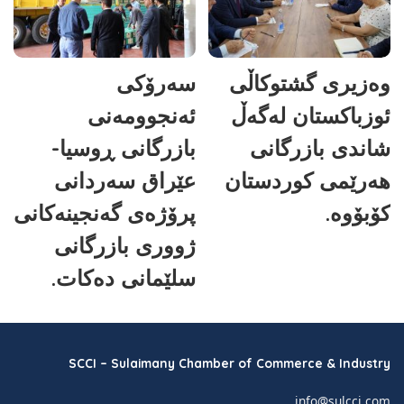
وەزیری گشتوکاڵی
سەرۆکی
ئوزباکستان لەگەڵ
ئەنجوومەنی
شاندی بازرگانی
بازرگانی ڕوسیا-
هەرێمی کوردستان
عێراق سەردانی
کۆبۆوە.
پرۆژەی گەنجینەکانی
ژووری بازرگانی
سلێمانی دەکات.
SCCI – Sulaimany Chamber of Commerce & Industry
info@sulcci.com