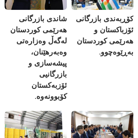
کۆڕبەندی بازرگانی
شاندی بازرگانی
ئۆزباکستان و
هەرێمی کوردستان
هەرێمی کوردستان
لەگەڵ وەزارەتی
بەڕێوەچوو.
وەبەرهێنان،
پیشەسازی و
بازرگانیی
ئۆزبەکستان
کۆبوونەوە.