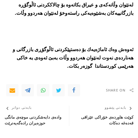
لەنێوان وڵاتەكەی و عیراق بكاتەوە بۆ چالاككردنی ئاڵوگۆڕە
بازرگانییەكان بەشێوەیەكی راستەوخۆ لەنێوان هەردوو وڵات.
ئەوەش وەك ئاماژەیەك بۆ دەستپێكردنی ئاڵوگۆڕی بازرگانی و
هەناردەی نەوت لەنێوان هەردوو وڵات بەبێ ئەوەی بە خاكی
هەرێمی كوردستاندا گوزەر بكات.
SHARE ON
بابەتی پێشوو
بابەتی دواتر
كوێت هاورده‌ى خۆراكى عێراقى
وادەی دابەشكردنی موچەی مانگی
قه‌ده‌غه‌ ده‌كات
حوزەیران رادەگەیەنرێت