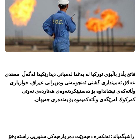
فاتح یڵدز باڵیۆی توركیا لە بەغدا لەمیانی دیدارێكیدا لەگەڵ مەهدی
عەلاق ئەمینداری گشتی ئەنجومەنی وەزیرانی عیراق، خوازیاری
وڵاتەكەی نیشانداوە بۆ دەستپێكردنەوەی هەناردەی نەوتی
كەركوك لەرێگەی وڵاتەكەیەوە بۆ بەندەری جەیهان.
راشیگەیاند: ئەنكەرە دەیەوێت دەروازەیەكی سنوریی راستەوخۆ