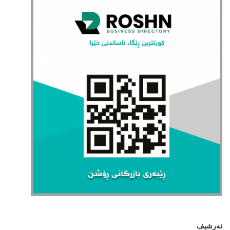
ئەرشیف