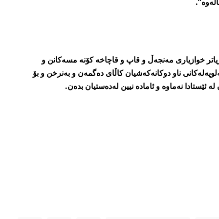
اڵەوە”.
یاتر خوازیاری مەنجەڵ و قاپ و قاچاخە کۆنە مسەکانن و
وپەلەکانی ناو دوکانەکەشیان کاڵای دەگمەن و بەنرخن و بۆ
ە ئێستادا نەماوە و ئامادە نیین لەدەستیان بدەن.