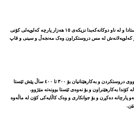
بە وتەی رەئوف عەبدوڵڵا لە ئێستادا و لە ناو دوکانەکەیدا نزیکەی ١٥ ھەزار پارچە کەلوپەلی کۆنی
ەو کەلوپەلانەش لە مس دروستکراون وەک مەنجەڵ و سینی و قاپ
بەشێکی ئەو کەلوپەلانەش مێژووی دروستکردن و بەکارھێنانیان بۆ ٣٠٠ تا ٤٠٠ ساڵ پێش ئێستا
 کۆندا بەکارھێنراون و بۆ نەوەی ئێستا بوونەتە مێژوو،
و پارچانە دەکڕن و بۆ جوانکاری و وەک کاڵایەکی کۆن لە ماڵەوە
ێن.