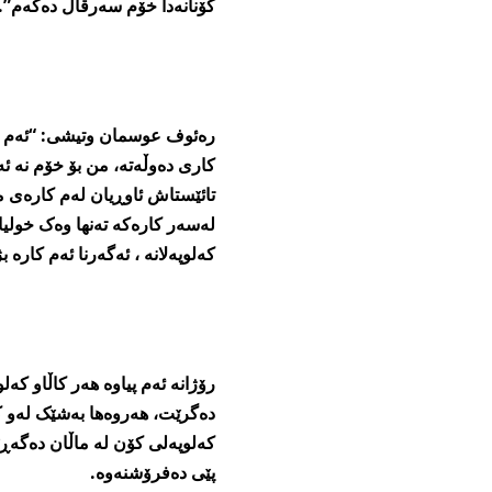
کۆنانەدا خۆم سەرقاڵ دەکەم”.
رەئوف عوسمان وتیشی: “ئەم کا
کاری دەوڵەتە، من بۆ خۆم نە ئ
تائێستاش ئاوڕیان لەم کارەی م
لەسەر کارەکە تەنھا وەک خولیا
کەلوپەلانە ، ئەگەرنا ئەم کارە 
رۆژانە ئەم پیاوە ھەر کاڵاو ک
دەگرێت، ھەروەھا بەشێک لەو کا
کەلوپەلی کۆن لە ماڵان دەگەڕێ
پێی دەفرۆشنەوە.