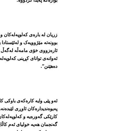
زریان لە بارەی کەلوپەلەکان و 
بوونەتە مێژوویەک و لەئێستادا ب
ئارەزووی خۆی مامەڵە لەگەڵ ئە
ئەوانەی توانای کڕینی کەلوپەلەک
دەھێنن”.
ئەو پێی وایە کارەکەی باوکی ک
پەیوەندیدارەکان ئاوڕی لێبدەن
کارێکی گەورەیە و کەلوپەلەکان 
گەنجمان ھەیە خولیای ئەم کاڵایا