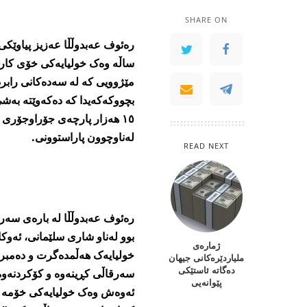
SHARE ON
ساڵە وەک خولیایەکی خۆی کار و
مێژوویی کە لە سەدەکانی رابردو
بچووکەکەیدا کە دەکەوێتە بەش
١٥ ھەزار پارچەی جۆراوجۆری 
لەناوچوون پاراستوونی.
READ NEXT
رەئوف عەبدوڵڵا لە بارەی سەر
بوو لەناو شاری سلێمانی، ئەوکا
ژماره‌ی‌
ملیاردێره‌كانی‌ جیهان
ده‌گاته‌ ئاستێكی‌
سەرقاڵی کڕینەوە و کۆکردنەوەی 
پێوانه‌یی‌
ئەوەش وەک خولیایەکی خۆمە کە 