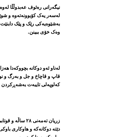
نیگەرانی رەئوف عەبدوڵڵا لەوە
لەسەر یەک کۆبوونەتەوە و شوێ
بەشێوەیەکی رێک و پێک دابنێت،
وەک خۆی ببینن.
لەناو ئەو دوکانە بچووکەدا ھە
قاپ و قاچاخ و جل و بەرگ و نوێ
کەلوپەلی تایبەت بەشەڕکردن و
دێتە دوکانەکە و ھاوکاری باوک
بوارەکە پەیدا کردووە.