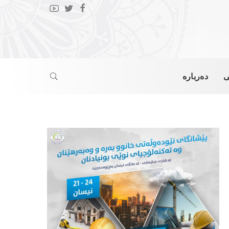
ی
دەربارە