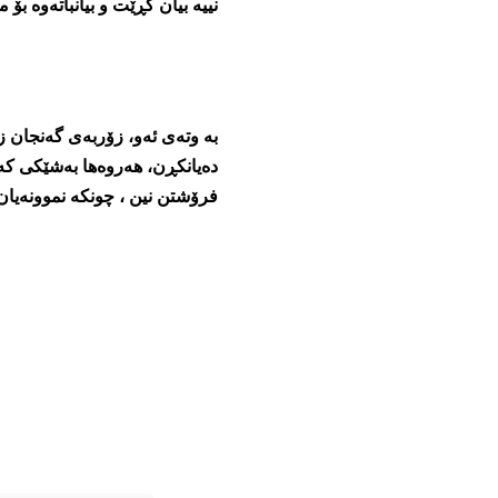
نییە بیان کڕێت و بیانباتەوە بۆ م
بە وتەی ئەو، زۆربەی گەنجان ز
دەیانکڕن، ھەروەھا بەشێکی کەل
فرۆشتن نین ، چونکە نموونەیان ل