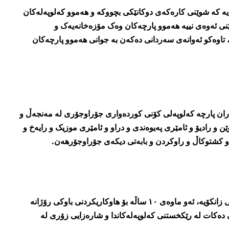
یە کە شوێنی کارەکەی دوکانێکی بچووکە و هەموو کەلوپەلەکان
نی ئەوەی نییە ھەموو پارچەکان وەک مۆزەخانەیەک و
 تاوەکو ئەوانەی سەردانی دەکەن بە جوانی ھەموو پارچەکان
زاران پارچە کەلوپەلی کۆنی کوردەواری جۆراوجۆری لە مەنجەڵ و
ن و رادیۆ و ئامێری پەیوەندی و دراو و ئامێری موزیک و رایەخ و
 کشتوکاڵ و راوکردن و بابەتی دیکەی جۆراوجۆرهەن.
زریان تەمەنی ٢٨ ساڵە و قوتابی زانکۆیە، ئەو ماوەی ١٠ ساڵە بۆ ھاوکاریکردنی باوکی رۆژانە
ی دەکات لە رێکخستنی کەلوپەلەکاندا و شارەزایی زۆری لە