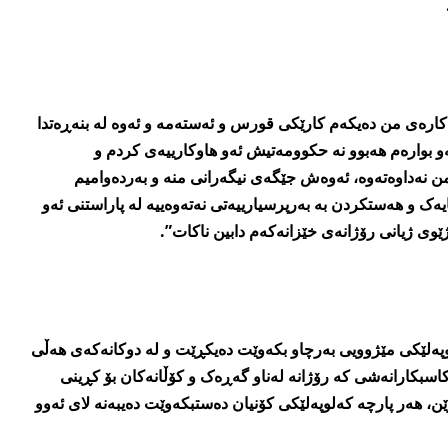
رەی من دەیکەم کارێکی قورس و ئەستەمە و ئەوە لە بنەڕەتدا
ەو بوارەم ھەبوو نە حکوومەتیش ئەو ھاوکارییەی کردم و
ن نەداوەتەوە، ئەوەش جێگەی نیگەرانی منە و بەردەوامیم
یەک و ھەستکردن بە بەرپرسیارییەتی نەتەوەییە لە پاراستنی ئەو
بژێوی ژیانی رۆژانەی خێزانەکەم دابین ناکات”.
ەلوپەلێکی مێژوویی بەرچاو بکەوێت دەیکڕێت و لە دوکانەکەی ھەڵی
سبکارانەشی کە رۆژانە لەناو گەڕەک و کۆڵانەکان بۆ کڕینی
ن، ھەر پارچە کەلوپەلێکی کۆنیان دەستبکەوێت دەیبەنە لای ئەوو