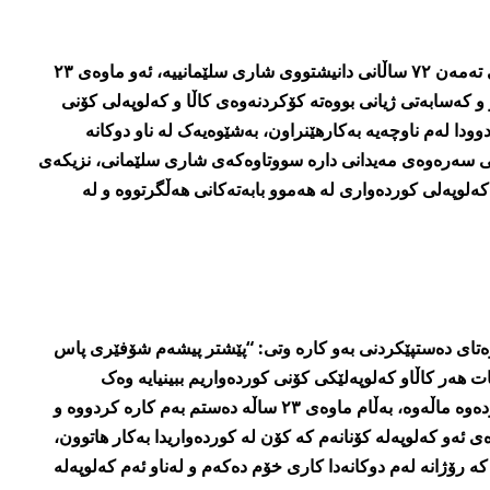
رەئوف عەبدوڵڵا عەزیز پیاوێکی تەمەن ٧٢ ساڵانی دانیشتووی شاری سلێمانییە، ئەو ماوەی ٢٣
 کەسابەتی ژیانی بووەتە کۆکردنەوەی کاڵا و کەلوپەلی کۆنی
ودا لەم ناوچەیە بەکارھێنراون، بەشێوەیەک لە ناو دوکانە
ی سەرەوەی مەیدانی دارە سووتاوەکەی شاری سلێمانی، نزیکەی
کەلوپەلی کوردەواری لە ھەموو بابەتەکانی ھەڵگرتووە و لە
ەتای دەستپێکردنی بەو کارە وتی: “پێشتر پیشەم شۆفێری پاس
ت ھەر کاڵاو کەلوپەلێکی کۆنی کوردەواریم ببینیایە وەک
خولیایەک ھەڵمدەگرت و دەمبردەوە ماڵەوە، بەڵام ماوەی ٢٣ ساڵە دەستم بەم کارە کردووە و
ئەو کەلوپەلە کۆنانەم کە کۆن لە کوردەواریدا بەکار ھاتوون،
رۆژانە لەم دوکانەدا کاری خۆم دەکەم و لەناو ئەم کەلوپەلە