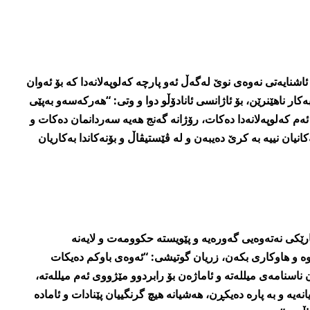
ئاشنایەتی نەوەی نوێ لەگەڵ ئەو پارچە کەلوپەلانەدا کە بۆ ئەوان
ەکار ناھێنرێن، بۆ ئاژانسی ئانادۆڵو دوا و وتی: “ھەرکەسەو بەپێی
م کەلوپەلانەدا دەکات، رۆژانە گەنج ھەیە سەردانمان دەکات و
انیان نییە بە کرێ دەیبەن و لە ڤێستیڤاڵ و بۆنەکاندا بەکاریان
ارێکی نەتەوەیی گەورەیە و پێویستە حکوومەت و لایەنە
ەوە و ھاوکاری بکەن، زریان گوتیشی: “ئەوەی باوکم دەیکات
ناسنامەی میللەتە و ئاماژەن بۆ رابردوو مێژووی ئەم میللەتە،
نەیە و بە پارە دەیکڕن، ھەشیانە ھیچ گرنگییان پێنادات و ئامادە