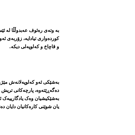
کوردەواری تیادایە، زۆربەی ئ
و قاچاخ و کەلوپەلی دیکە.
دەگەڕێتەوە، پارچەکانی تریش لە
بەشێکیشیان وەک یادگارییەک ئە
یان شوێنی کارەکانیان دایان دەن