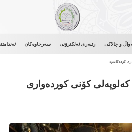
واڵ و چالاکی
رێبەری ئەلکترۆنی
سەرچاوەکان
ئەندامێت
ی پیاوێک ٢٣ ساڵە کەلوپەلی کۆنی کوردەواری