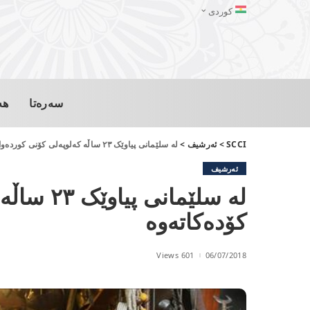
کوردی
سەرەتا
هە
SCCI
>
ئەرشیف
>
لە سلێمانی پیاوێک ٢٣ ساڵە کەلوپەلی کۆنی کوردەواری کۆدەکاتەوە
ئەرشیف
لە سلێمان
کۆدەکاتەوە
601 Views
06/07/2018