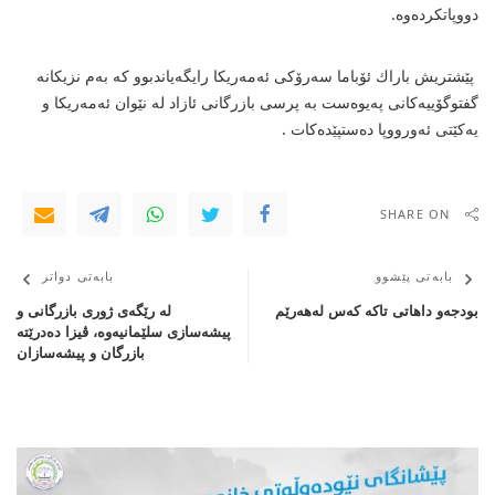
دووپاتكرده‌وه‌.
پێشتریش باراك ئۆباما سه‌رۆكی ئه‌مه‌ریكا رایگه‌یاندبوو كه‌ به‌م نزیكانه‌
گفتوگۆییه‌كانی په‌یوه‌ست به‌ پرسی بازرگانی ئازاد له‌ نێوان ئه‌مه‌ریكا و
یه‌كێتی ئه‌ورووپا ده‌ستپێده‌كات .
SHARE ON
بابەتی پێشوو
بابەتی دواتر
بودجه‌و داهاتی‌ تاكه‌ كه‌س له‌هه‌رێم ‌
لە رێگەی ژوری بازرگانی و
پیشەسازی سلێمانیەوە، ڤیزا دەدرێتە
بازرگان و پیشەسازان