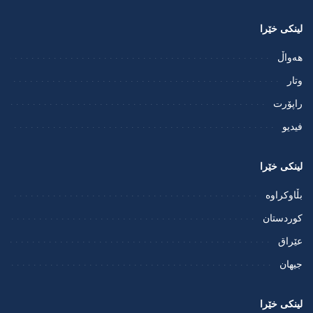
لینکی خێرا
هەواڵ
وتار
راپۆرت
فيديو
لینکی خێرا
بڵاوکراوە
کوردستان
عێراق
جیهان
لینکی خێرا