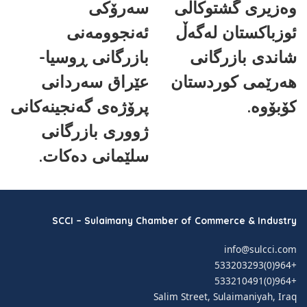
وەزیری گشتوکاڵی
سەرۆکی
ئوزباکستان لەگەڵ
ئەنجوومەنی
شاندی بازرگانی
بازرگانی ڕوسیا-
هەرێمی کوردستان
عێراق سەردانی
کۆبۆوە.
پرۆژەی گەنجینەکانی
ژووری بازرگانی
سلێمانی دەکات.
SCCI – Sulaimany Chamber of Commerce & Industry
info@sulcci.com
+964(0)533203293
+964(0)533210491
Salim Street, Sulaimaniyah, Iraq