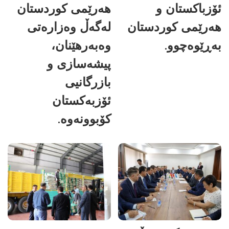
ئۆزباکستان و
هەرێمی کوردستان
هەرێمی کوردستان
لەگەڵ وەزارەتی
بەڕێوەچوو.
وەبەرهێنان،
پیشەسازی و
بازرگانیی
ئۆزبەکستان
کۆبوونەوە.