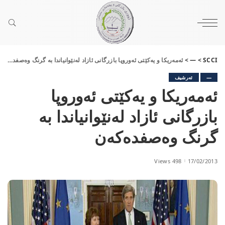
SCCI
>
—
>
ئەمەریكا و یەكێتی ئەوروپا بازرگانی ئازاد لەنێوانیاندا بە گرنگ وەصفدەكەن
—
ئەرشیف
ئەمەریكا و یەكێتی ئەوروپا
بازرگانی ئازاد لەنێوانیاندا بە
گرنگ وەصفدەكەن
498 Views
17/02/2013