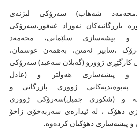
.محەمەد شەهاب) سەرۆکی لیژنەی
ە بازرگانیەکان نەوزاد غەفور،سەرۆکی
 و پیشەسازی سلێمانی، محەمەد
ۆک ،سابیر ئەمین، بەهمەن عوسمان،
ی کارگێڕی ژوورو (گەیلان سەعید) سەرۆکی
ی و پیشەسازی هەولێر و (عادل
 پەیوەندیەکانی ژووری بازرگانی و
جە و (شکوری جمیل)سەرۆکی ژووری
زی دهۆک ، لە ئیدارەی سەربەخۆی زاخۆ
 و پیشەسازی دهۆکیان کردەوە.