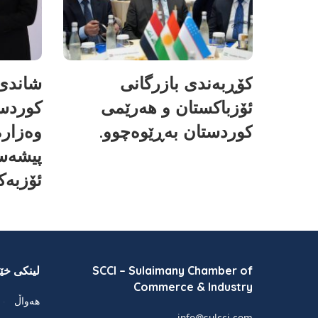
کۆڕبەندی بازرگانی
شاندی 
ئۆزباکستان و هەرێمی
کوردس
کوردستان بەڕێوەچوو.
وەزارە
پیشەسا
ئۆزبەک
SCCI – Sulaimany Chamber of
لینکی خێر
Commerce & Industry
هەواڵ
info@sulcci.com