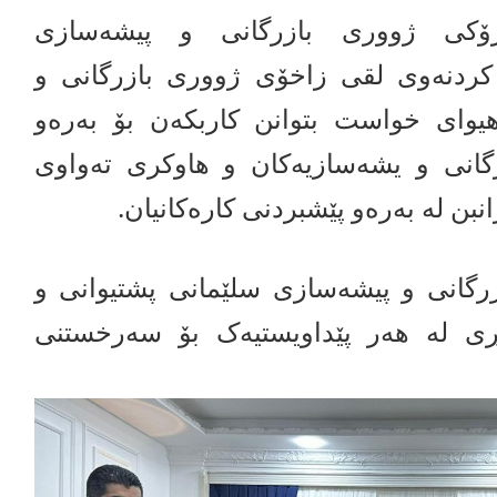
رۆکی ژووری بازرگانی و پیشەسازی
 کردنەوی لقی زاخۆی ژووری بازرگانی و
یوای خواست بتوانن کاربکەن بۆ بەرەو
رگانی و یشەسازیەکان و هاوکری تەواوی
نبن لە بەرەو پێشبردنی کارەکانیان.
گانی و پیشەسازی سلێمانی پشتیوانی و
بڕی لە هەر پێداویستیەک بۆ سەرخستنی