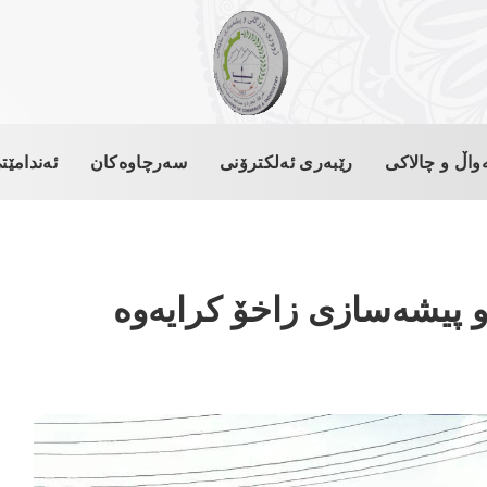
واڵ و چالاکی
رێبەری ئەلکترۆنی
سەرچاوەکان
ئەندامێت
و پیشەسازی زاخۆ کرایەوە