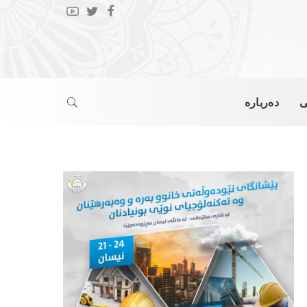
ی
دەربارە