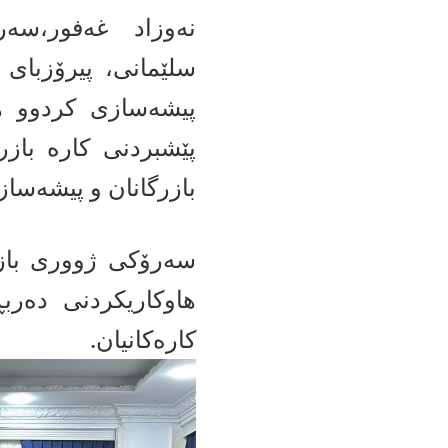
نەوزاد غەفور،سە
سلێمانی، پیرۆزبای
پیشەسازی کردوو ه
پێشبردنی کارە باز
بازرگانان و پیشەسازا
سەرۆکی ژووری بازر
هاوکاریکردنی دەر
کارەکانیان.