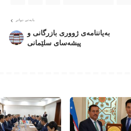
بابەتی دواتر
بەیاننامەی ژووری بازرگانی و
پیشەسای سلێمانی