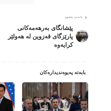
بابەتی پێشوو
پێشانگای بەرهەمەکانی
پارێزگای قەزوین لە هەولێر
کرایەوە
بابەتە پەیوەندیدارەکان