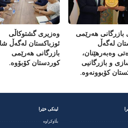
بازرگانی هەرێمی
وەزیری گشتوکاڵی
تان لەگەڵ
ئوزباکستان لەگەڵ شا
تی وەبەرهێنان،
بازرگانی هەرێمی
زی و بازرگانیی
کوردستان کۆبۆوە.
ستان کۆبوونەوە.
ا
لینکی خێرا
بڵاوکراوە