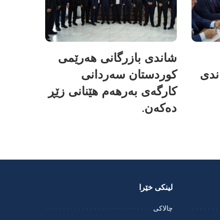
شاندی بازرگانی هەرێمی
ندی
کوردستان سەردانی
کارگەی بەرهەم هێنانی زێڕ
دەکەن.
لینکی خێرا
چالاکی