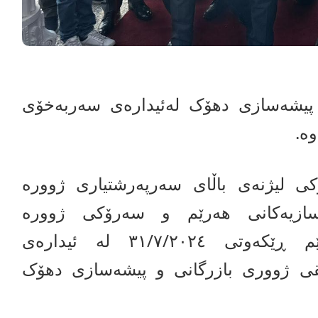
 پیشەسازی دهۆک لەئیدارەی سەربەخۆی
ە.
کی لیژنەی باڵای سەرپەرشتیاری ژوورە
سازیەکانی هەرێم و سەرۆکی ژوورە
بازرگانیەکانی هەرێم ڕێکەوتی ۳۱/۷/۲٠۲٤ لە ئیدارەی
ی ژووری بازرگانی و پیشەسازی دهۆک