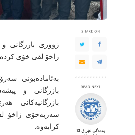
SHARE ON
ژووری بازرگانی و
زاخۆ لقی خۆی کردەو
بەئامادەبونی سەرۆ
READ NEXT
بازرگانی و پیشە
سەربەخۆی زاخۆ لق
کرایەوە.
یه‌ده‌گى عێراق 13