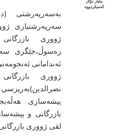
ملیار دۆلار
كه‌میكردووه‌
بەسەرپەرشتی (د
سەرپەرشتیاری ژوور
ژووری بازرگانی
رەسوڵ،جێگری سەر
ئەندامانی ئەنجومەن
ژووری بازرگان
نصرالدین)بەرپرسی
پیشەسازی هەڵەب
بازرگانی و پیشەسا
لقی ژووری بازرگانی