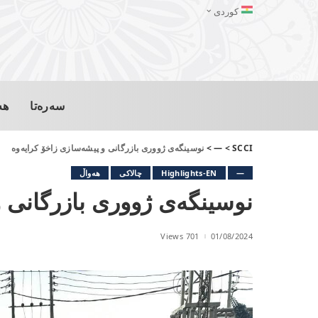
کوردی
سەرەتا
هە
SCCI
>
—
>
نوسینگەی ژووری بازرگانی و پیشەسازی زاخۆ کرایەوە
—
Highlights-EN
چالاکی
هەواڵ
نوسینگەی ژووری بازرگانی 
701 Views
01/08/2024