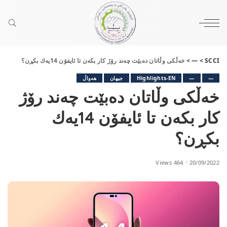
SCCI
>
—
>
خه‌ڵكی وڵاتان ده‌بێت چه‌ند رۆژ كار بكه‌ن تا ئایفۆن 14یه‌ك بكڕن؟
—
—
Highlights-EN
جیهان
هەواڵ
خه‌ڵكی وڵاتان ده‌بێت چه‌ند رۆژ
كار بكه‌ن تا ئایفۆن 14یه‌ك
بكڕن؟
464 Views
20/09/2022