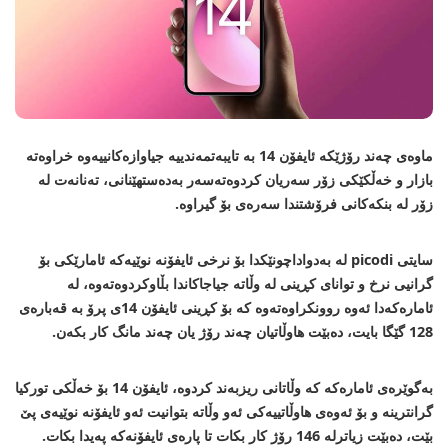
ماوه‌ی چه‌ند رۆژێكه‌ ئایفۆن 14 به‌ تایبه‌تمه‌ندییه‌ جیاوازه‌كانییه‌وه‌ خراوه‌ته‌
بازار و خه‌ڵكێكی زۆر سه‌ریان كردوه‌ته‌سه‌ر به‌ده‌ستهێنانی، ته‌نانه‌ت له‌
زۆر له‌ بنكه‌كانی فرۆشتندا سه‌ره‌ی بۆ گیراوه‌.
سایتی picodi له‌ به‌دواداچونێكدا بۆ نرخی ئایفۆنه‌ نوێیه‌كه‌ ئامارێكی بۆ
گرانیی نرخ و توانای كڕینی له‌ وڵاته‌ جیاجاكاندا بڵاوكردوه‌ته‌وه‌، له‌
ئاماره‌كه‌دا ئه‌وه‌ روونكراوه‌ته‌وه‌ كه‌ بۆ كڕینی ئایفۆن 14ی پرۆ به‌ قه‌باره‌ی
128 گێگا بایت، ده‌بێت هاوڵاتیان چه‌ند رۆژ یان چه‌ند مانگ كار بكه‌ن.
به‌گوێره‌ی ئاماره‌كه‌ كه‌ وڵاتانی ریزبه‌ند كردوه‌، ئایفۆن 14 بۆ خه‌ڵكی توركیا
گرانترینه‌ و بۆ ئه‌وه‌ی هاوڵاتییه‌كی ئه‌و وڵاته‌ بتوانیت ئه‌و ئایفۆنه‌ نوێیه‌ی پێ
بێت، ده‌بێت زیاترله‌ 146 رۆژ كار بكات تا پاره‌ی ئایفۆنه‌كه‌ په‌یدا بكات.