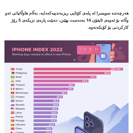
هه‌رچه‌نده‌ سویسرا له‌ پله‌ی كۆتایی ریزبه‌ندییه‌كه‌دایه‌، به‌ڵام هاوڵاتیانی ئه‌و
وڵاته‌ بۆ ئه‌وه‌ی ئایفۆن 14 به‌ده‌ست بهێنن، ده‌بێت پاره‌ی نزیكه‌ی 5 رۆژ
كاركردنی بۆ كۆبكه‌نه‌وه‌.