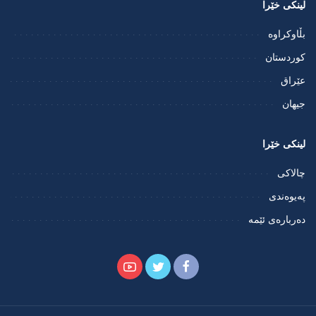
لینکی خێرا
بڵاوکراوە
کوردستان
عێراق
جیهان
لینکی خێرا
چالاکی
پەیوەندی
دەربارەی ئێمە