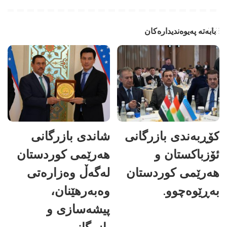
بابەتە پەیوەندیدارەکان
کۆڕبەندی بازرگانی
شاندی بازرگانی
ئۆزباکستان و
هەرێمی کوردستان
هەرێمی کوردستان
لەگەڵ وەزارەتی
بەڕێوەچوو.
وەبەرهێنان،
پیشەسازی و