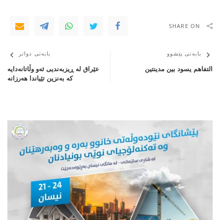
SHARE ON
بابەتی پێشوو
بابەتی دواتر
التفاهم يسود بين مدينتين
عێراق لە ڕیزبەندیی ئەو وڵاتانەدایە
کە بەنزین تێیاندا هەرزانە