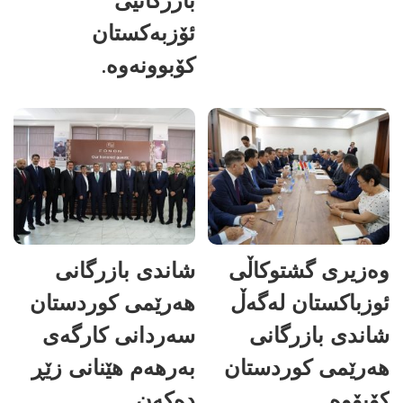
بازرگانیی
ئۆزبەکستان
کۆبوونەوە.
وەزیری گشتوکاڵی
شاندی بازرگانی
ئوزباکستان لەگەڵ
هەرێمی کوردستان
شاندی بازرگانی
سەردانی کارگەی
هەرێمی کوردستان
بەرهەم هێنانی زێڕ
کۆبۆوە.
دەکەن.