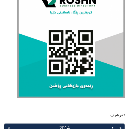
ئەرشیف
>
<
2014
▼