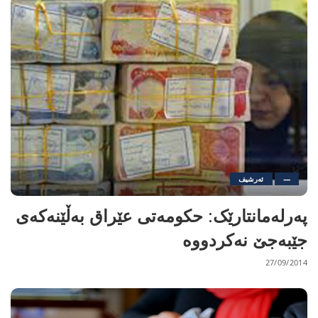
—
ئەرشیف
پەرلەمانتارێک: حكومه‌تى عێراق به‌ڵێنه‌كه‌ی
جێبه‌جێ نه‌كردووه‌
27/09/2014