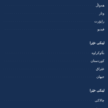
هەواڵ
وتار
راپۆرت
فيديو
لینکی خێرا
بڵاوکراوە
کوردستان
عێراق
جیهان
لینکی خێرا
چالاکی