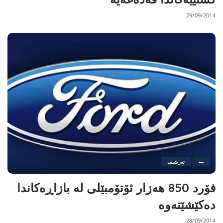
29/09/2014
—
ئەرشیف
فۆرد 850 هەزار ئۆتۆمبێلی لە بازاڕەكاندا
دەکێشێتەوە
28/09/2014