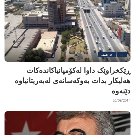
—
ئەرشیف
ڕێکخراوێک داوا لەکۆمپانیاکاندەکات
هەلیکار بدات بەوکەسانەى لەبەریتانیاوە
دێنەوە
26/09/2014