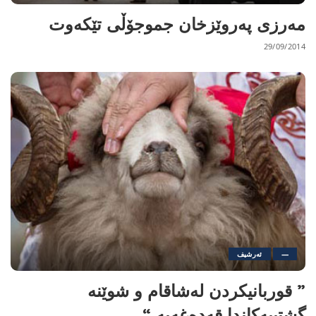
مەرزی پەروێزخان جموجۆڵی تێکەوت
29/09/2014
—
ئەرشیف
” قوربانیکردن لەشاقام و شوێنە
گشتییەکاندا قەدەغەیە “