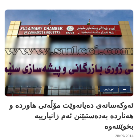
—
ئەرشیف
ئەوكەسانەی دەیانەوێت مۆڵەتی هاوردە و
هەناردە بەدەستبێنن ئەم زانیارییە
بخوێننەوە
28/09/2014