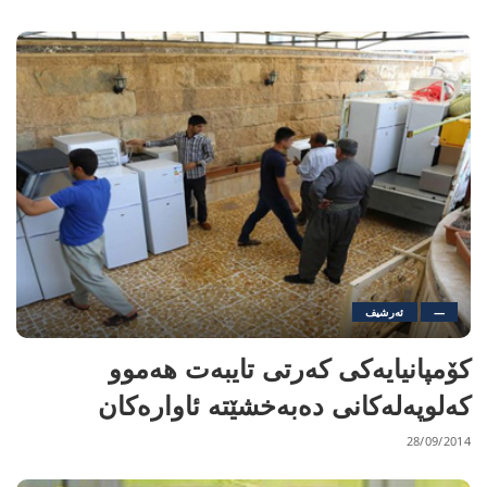
—
ئەرشیف
كۆمپانیایه‌كی كەرتی تایبەت هه‌موو
كه‌لوپه‌له‌كانی دەبەخشێتە ئاواره‌كان
28/09/2014