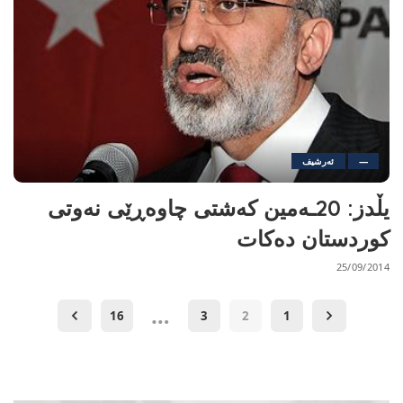
—
ئەرشیف
یڵدز: 20ـەمین كەشتی چاوەڕێی نەوتی
كوردستان دەكات
25/09/2014
…
16
3
2
1