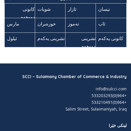
نیسان
نیسان
ئازار
ئازار
شوبات
شوبات
کانونی
کانونی
دووهەم
دووهەم
ئاب
ئاب
تەموز
تەموز
حوزەیران
حوزەیران
مارس
مارس
کانونی یەکەم
کانونی یەکەم
تشرینی
تشرینی
تشرینی یەکەم
تشرینی یەکەم
ئیلول
ئیلول
ک
ک
ک
ک
ک
ک
ک
ک
ک
ک
ک
ک
ک
دووهەم
دووهەم
SCCI – Sulaimany Chamber of Commerce & Industry
info@sulcci.com
+964(0)533203293
+964(0)533210491
Salim Street, Sulaimaniyah, Iraq
لینکی خێرا