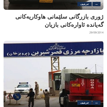
—
ئەرشیف
ژورى بازرگانى سلێمانى هاوکاریەکانى
گەیاندە ئاوارەکانى بازیان
29/09/2014
—
ئەرشیف