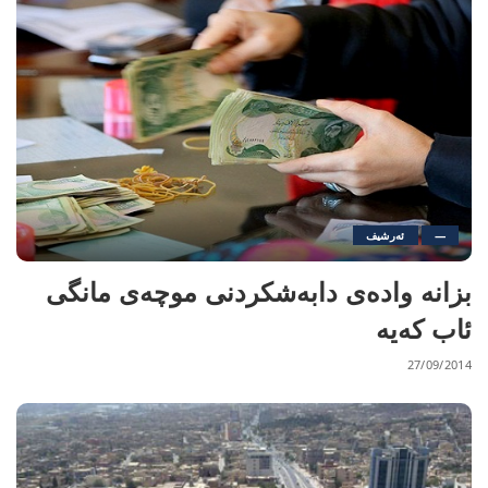
—
ئەرشیف
بزانە وادەی دابەشكردنی موچەی مانگی
ئاب کەیە
27/09/2014