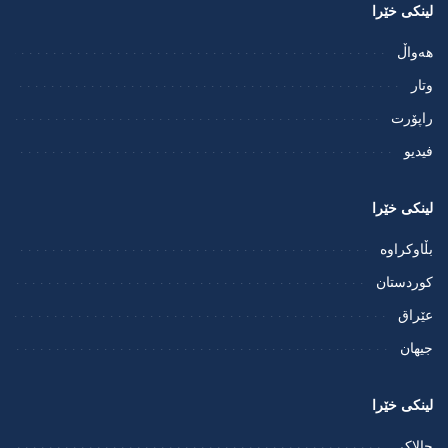
لینکی خێرا
هەواڵ
وتار
راپۆرت
فيديو
لینکی خێرا
بڵاوکراوە
کوردستان
عێراق
جیهان
لینکی خێرا
چالاکی