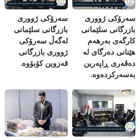
سەرۆکی ژووری
سەرۆکی ژووری
بازرگانی سلێمانی
بازرگانی سلێمانی
کارگەی بەرهەم
لەگەڵ سەرۆکی
هێنانی دەرگای لە
ژووری بازرگانی
دەڤەری ڕاپەرین
قەزوین کۆبۆوە.
بەسەرکردەوە.