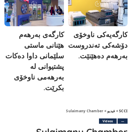
کارگەیەکی ناوخۆی
کارگەی بەرهەم
دۆشەکی تەندروست
هێنانی ماستی
بەرهەم دەهێنێت.
سلێمانی داوا دەکات
پشتیوانی لە
بەرهەمی ناوخۆی
بکرێت.
SCCI
>
فيديو
>
Sulaimany Chamber
Videos
—