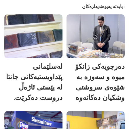
بابەتە پەیوەندیدارەکان
دەرچویەکی زانکۆ
لەسلێمانی
میوە و سەوزە بە
پێداویستیەکانی جانتا
شێوەی سروشتی
لە پێستی ئاژەڵ
وشکیان دەکاتەوە
دروست دەکرێت.