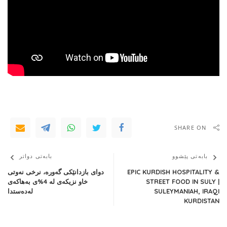
SHARE ON
بابەتی پێشوو
بابەتی دواتر
EPIC KURDISH HOSPITALITY &
دوای بازدانێکی گەورە، نرخی نەوتی
STREET FOOD IN SULY |
خاو نزیكه‌ی له‌ 4%ی به‌هاكه‌ی
SULEYMANIAH, IRAQI
له‌ده‌ستدا
KURDISTAN