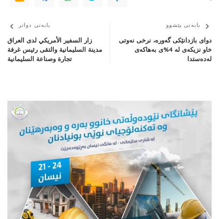
بابەتی پێشوو
بابەتی دواتر
دوای بازدانێکی گەورە، نرخی نەوتی
زار السفير الأمريكي لدى العراق
خاو نزیكه‌ی له‌ 4%ی به‌هاكه‌ی
مدينة السليمانية والتقى رئيس غرفة
له‌ده‌ستدا
تجارة وصناعة السليمانية