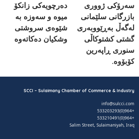
سەرۆکی ژووری
دەرچویەکی زانکۆ
بازرگانی سلێمانی
میوە و سەوزە بە
لەگەڵ بەڕێووبەری
شێوەی سروشتی
گشتی کشتوکاڵی
وشکیان دەکاتەوە
سنوری ڕاپەرین
کۆبۆوە.
SCCI – Sulaimany Chamber of Commerce & Industry
info@sulcci.com
+964(0)533203293
+964(0)533210491
Salim Street, Sulaimaniyah, Iraq