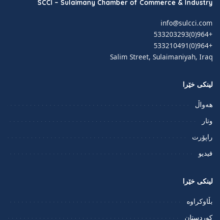
SCCI – Sulaimany Chamber of Commerce & Industry
info@sulcci.com
+964(0)533203293
+964(0)533210491
Salim Street, Sulaimaniyah, Iraq
لینکی خێرا
هەواڵ
وتار
راپۆرت
فيديو
لینکی خێرا
بڵاوکراوە
کوردستان