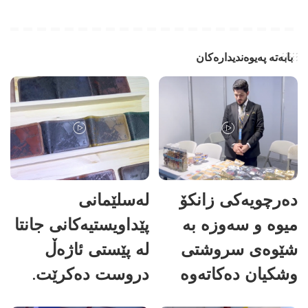
بابەتە پەیوەندیدارەکان
دەرچویەکی زانکۆ
لەسلێمانی
میوە و سەوزە بە
پێداویستیەکانی جانتا
شێوەی سروشتی
لە پێستی ئاژەڵ
وشکیان دەکاتەوە
دروست دەکرێت.