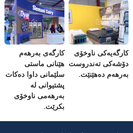
کارگەیەکی ناوخۆی
کارگەی بەرهەم
دۆشەکی تەندروست
هێنانی ماستی
بەرهەم دەهێنێت.
سلێمانی داوا دەکات
پشتیوانی لە
بەرهەمی ناوخۆی
بکرێت.