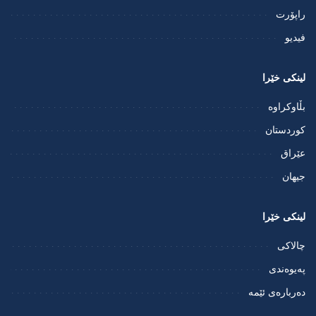
راپۆرت
فيديو
لینکی خێرا
بڵاوکراوە
کوردستان
عێراق
جیهان
لینکی خێرا
چالاکی
پەیوەندی
دەربارەی ئێمە