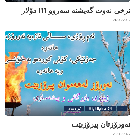
نرخی نەوت گەیشتە سەروو 111 دۆلار
21/03/2022
—
Highlights-EN
کوردستان
نەورۆزتان پیرۆزبێت
20/03/2022