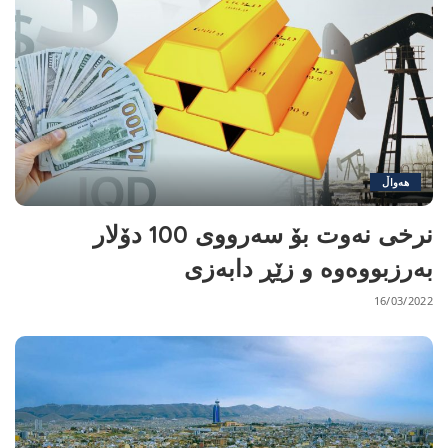
هەواڵ
نرخی نەوت بۆ سەرووی 100 دۆلار
بەرزبووەوە و زێڕ دابەزی
16/03/2022