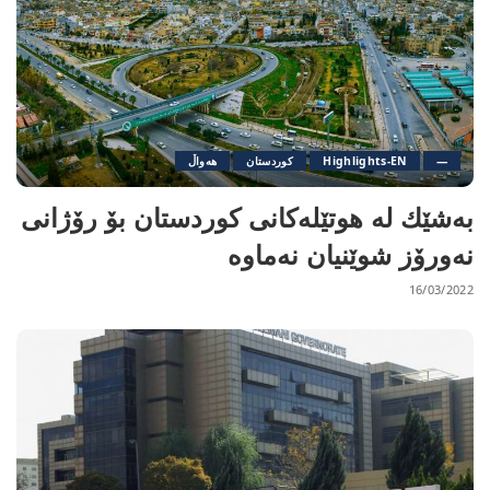
—
Highlights-EN
کوردستان
هەواڵ
به‌شێك له‌ هوتێله‌كانی كوردستان بۆ رۆژانی
نه‌ورۆز شوێنیان نه‌ماوه‌
16/03/2022