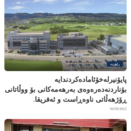
راپۆرت
پایۆنیرلەخۆئامادەکردندایە
بۆناردنەدەرەوەی بەرهەمەکانی بۆ ووڵاتانی
ڕۆژهەڵاتی ناوەڕاست و ئەفریقا.
16/03/2022