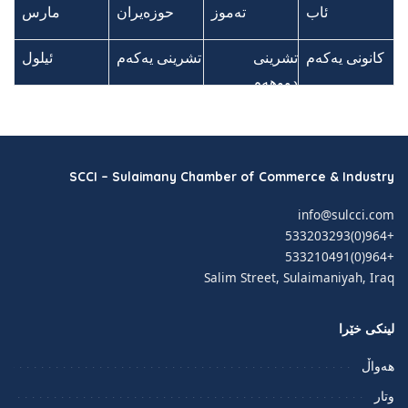
ئاب
ئاب
تەموز
تەموز
حوزەیران
حوزەیران
مارس
مارس
کانونی یەکەم
کانونی یەکەم
تشرینی
تشرینی
تشرینی یەکەم
تشرینی یەکەم
ئیلول
ئیلول
ک
ک
ک
ک
ک
ک
ک
ک
ک
ک
ک
ک
ک
دووهەم
دووهەم
SCCI – Sulaimany Chamber of Commerce & Industry
info@sulcci.com
+964(0)533203293
+964(0)533210491
Salim Street, Sulaimaniyah, Iraq
لینکی خێرا
هەواڵ
وتار