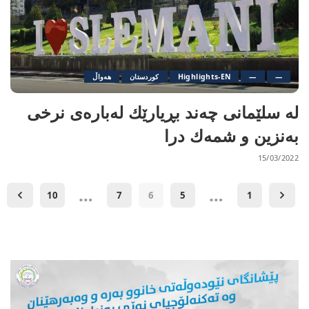
—
—
Highlights-EN
کوردستان
هەواڵ
لە سلێمانی چەند بڕیارێك لەبارەی نرخی
بەنزین و شمەك درا
15/03/2022
…
…
10
7
6
5
1