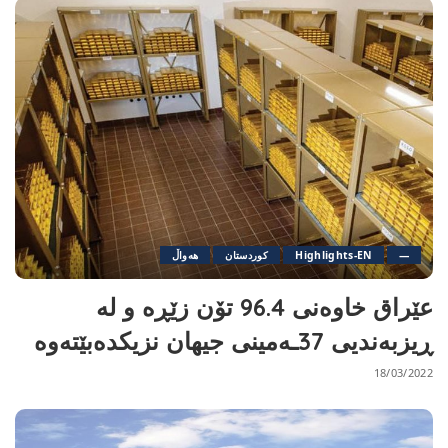
—
Highlights-EN
کوردستان
هەواڵ
عێراق خاوەنی 96.4 تۆن زێڕە و لە
ڕیزبەندیی 37ـەمینی جیهان نزیكدەبێتەوە
18/03/2022