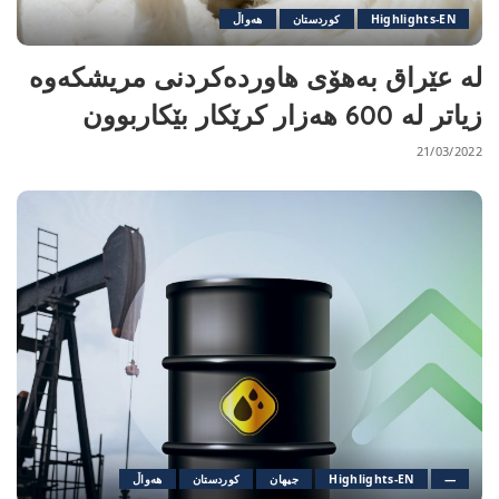
Highlights-EN
کوردستان
هەواڵ
لە عێراق بەهۆی هاوردەكردنی مریشكەوە
زیاتر لە 600 هەزار كرێكار بێكاربوون
21/03/2022
—
Highlights-EN
جیهان
کوردستان
هەواڵ