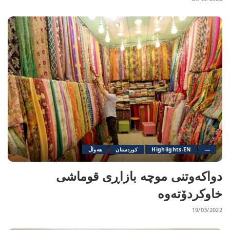
—
Highlights-EN
کوردستان
هەواڵ
دواکەوتنی موچە بازاڕی قوماشی
خاوکردۆتەوە
19/03/2022