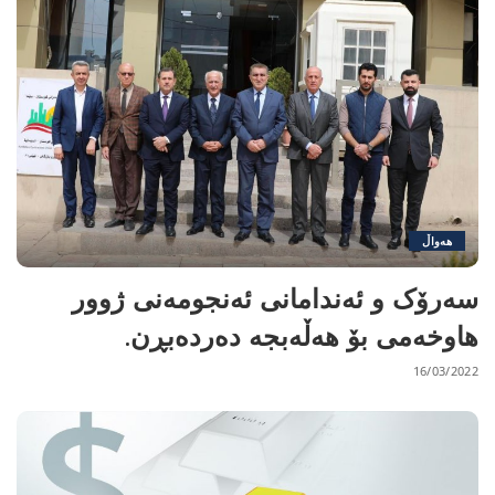
هەواڵ
سەرۆک و ئەندامانی ئەنجومەنی ژوور
هاوخەمی بۆ هەڵەبجە دەردەبڕن.
16/03/2022