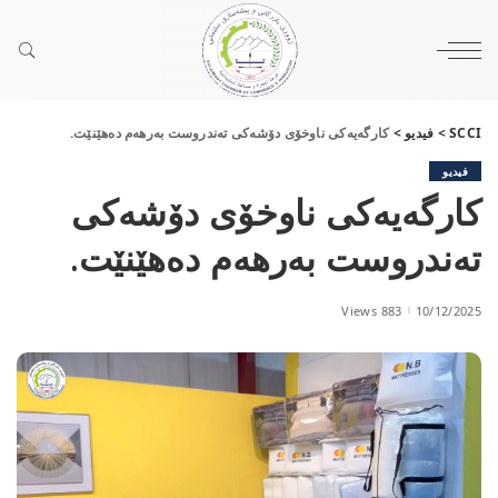
SCCI
>
فيديو
>
کارگەیەکی ناوخۆی دۆشەکی تەندروست بەرهەم دەهێنێت.
فيديو
کارگەیەکی ناوخۆی دۆشەکی
تەندروست بەرهەم دەهێنێت.
883 Views
10/12/2025