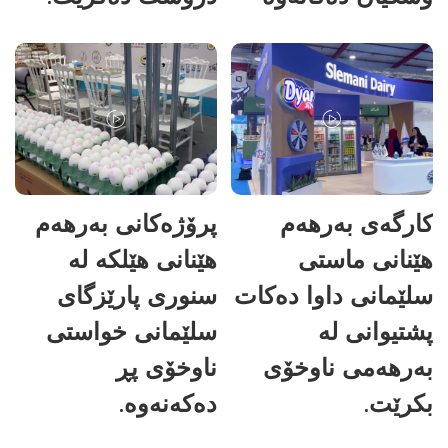
کارگەی بەرهەم
پرۆژەکانی بەرهەم
هێنانی ماستی
هێنانی هێلکە لە
سلێمانی داوا دەکات
سنوری پارێزگای
پشتیوانی لە
سلێمانی خواستی
بەرهەمی ناوخۆی
ناوخۆی پڕ
بکرێت.
دەکەنەوە.