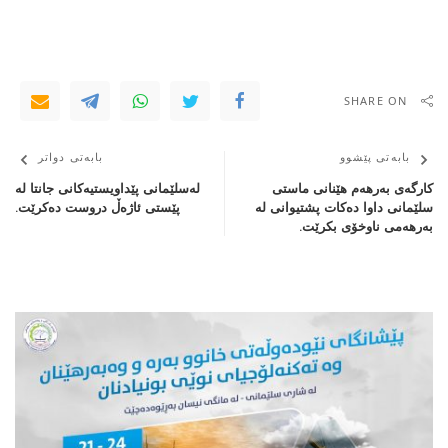
SHARE ON
بابەتی پێشوو
بابەتی دواتر
کارگەی بەرهەم هێنانی ماستی
لەسلێمانی پێداویستیەکانی جانتا لە
سلێمانی داوا دەکات پشتیوانی لە
پێستی ئاژەڵ دروست دەکرێت.
بەرهەمی ناوخۆی بکرێت.