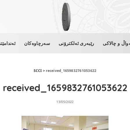
واڵ و چالاکی
رێبەری ئەلکترۆنی
سەرچاوەکان
ئەندامێت
SCCI
>
received_1659832761053622
received_1659832761053622
13/05/2022