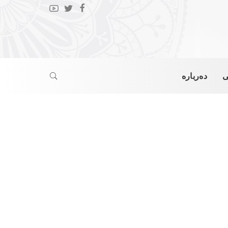
ی
دەربارە