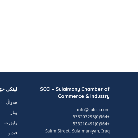
SCCI – Sulaimany Chamber of
لینکی خێر
Commerce & Industry
هەواڵ
info@sulcci.com
وتار
+964(0)533203293
راپۆرت
+964(0)533210491
Salim Street, Sulaimaniyah, Iraq
فيديو