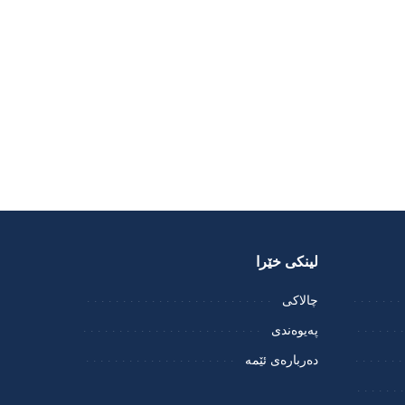
لینکی خێرا
چالاکی
پەیوەندی
دەربارەی ئێمە