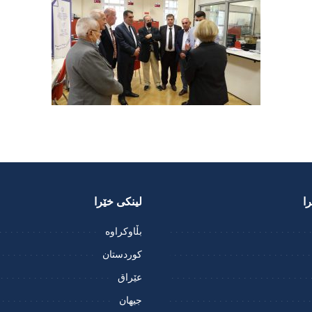
ا
لینکی خێرا
بڵاوکراوە
کوردستان
عێراق
جیهان