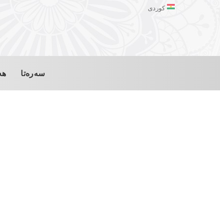
کوردی
سەرەتا
هە