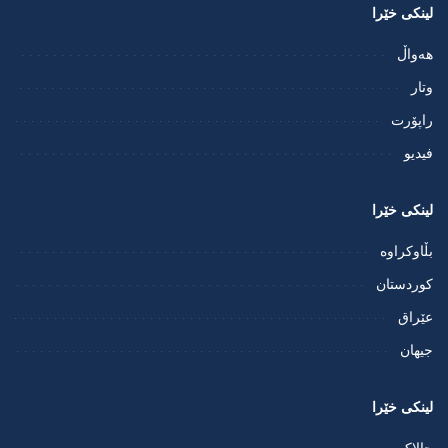
لینکی خێرا
هەواڵ
وتار
راپۆرت
فيديو
لینکی خێرا
بڵاوکراوە
کوردستان
عێراق
جیهان
لینکی خێرا