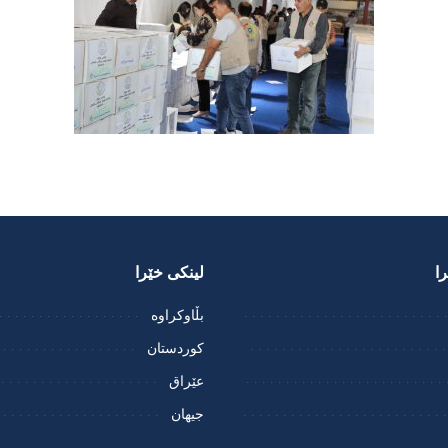
ا
لینکی خێرا
بڵاوکراوە
کوردستان
عێراق
جیهان