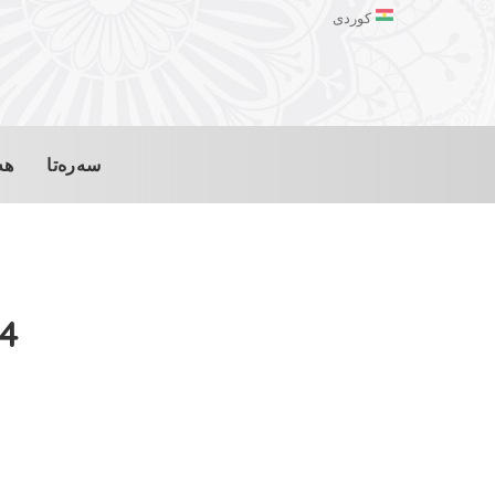
کوردی
سەرەتا
هە
01