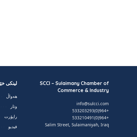
SCCI – Sulaimany Chamber of
لینکی خێر
Commerce & Industry
هەواڵ
info@sulcci.com
وتار
+964(0)533203293
راپۆرت
+964(0)533210491
Salim Street, Sulaimaniyah, Iraq
فيديو