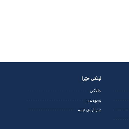
لینکی خێرا
چالاکی
پەیوەندی
دەربارەی ئێمە