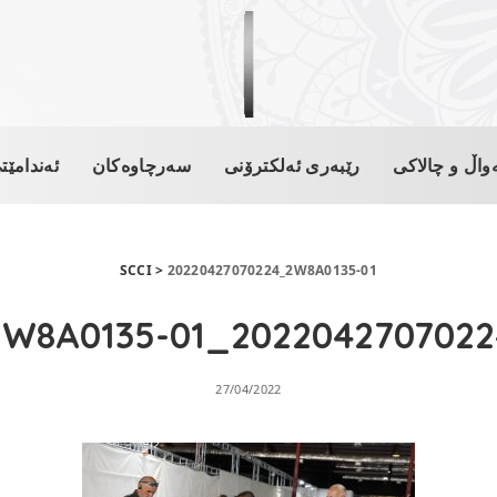
واڵ و چالاکی
رێبەری ئەلکترۆنی
سەرچاوەکان
ئەندامێت
SCCI
>
20220427070224_2W8A0135-01
20220427070224_2W8A0135-
27/04/2022